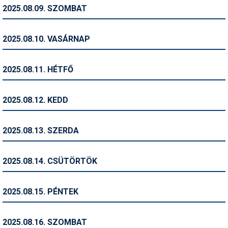
Pályázatok
2025.08.09. SZOMBAT
Portálinfo
2025.08.10. VASÁRNAP
Rajzok
Síbérletárak
2025.08.11. HÉTFŐ
Síbörze
2025.08.12. KEDD
Sícipő
Sífelszerelés
2025.08.13. SZERDA
Sífutás
2025.08.14. CSÜTÖRTÖK
Síléc
Símánia
2025.08.15. PÉNTEK
Síoktatás
2025.08.16. SZOMBAT