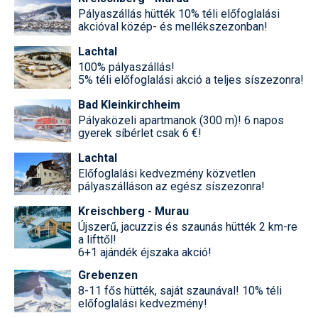
Pályaszállás hütték 10% téli előfoglalási
akcióval közép- és mellékszezonban!
Lachtal
100% pályaszállás!
5% téli előfoglalási akció a teljes síszezonra!
Bad Kleinkirchheim
Pályaközeli apartmanok (300 m)! 6 napos
gyerek síbérlet csak 6 €!
Lachtal
Előfoglalási kedvezmény közvetlen
pályaszálláson az egész síszezonra!
Kreischberg - Murau
Újszerű, jacuzzis és szaunás hütték 2 km-re
a lifttől!
6+1 ajándék éjszaka akció!
Grebenzen
8-11 fős hütték, saját szaunával! 10% téli
előfoglalási kedvezmény!