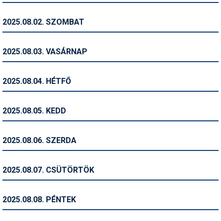
Humor
2025.08.02. SZOMBAT
Hütte
Ingatlan
2025.08.03. VASÁRNAP
Interjúk
2025.08.04. HÉTFŐ
Játékok
Kerékpár
2025.08.05. KEDD
Korcsolya
2025.08.06. SZERDA
Könyvajánló
Magazinok
2025.08.07. CSÜTÖRTÖK
Munkavállalás
2025.08.08. PÉNTEK
Olvasnivaló