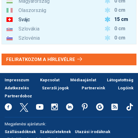
0 cm
Magyarország
0 cm
Olaszország
15 cm
Svájc
0 cm
Szlovákia
0 cm
Szlovénia
FELIRATKOZOM A HÍRLEVÉLRE
Impresszum
Kapcsolat
Médiaajánlat
Látogatottság
Adatkezelés
Szerzői jogok
Partnereink
Logóink
Partnerdoboz
Megjelenési ajánlatunk:
Szállásadóknak
Szaküzleteknek
Utazási irodáknak