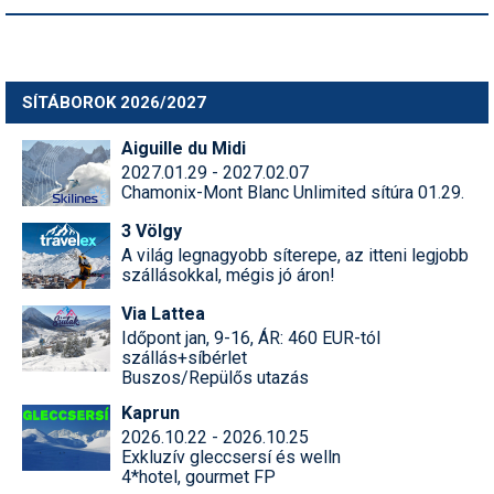
SÍTÁBOROK 2026/2027
Aiguille du Midi
2027.01.29 - 2027.02.07
Chamonix-Mont Blanc Unlimited sítúra 01.29.
3 Völgy
A világ legnagyobb síterepe, az itteni legjobb
szállásokkal, mégis jó áron!
Via Lattea
Időpont jan, 9-16, ÁR: 460 EUR-tól
szállás+síbérlet
Buszos/Repülős utazás
Kaprun
2026.10.22 - 2026.10.25
Exkluzív gleccsersí és welln
4*hotel, gourmet FP