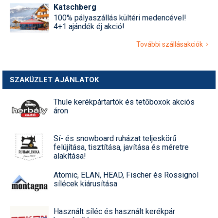
Katschberg
100% pályaszállás kültéri medencével!
4+1 ajándék éj akció!
További szállásakciók
SZAKÜZLET AJÁNLATOK
Thule kerékpártartók és tetőboxok akciós
áron
Sí- és snowboard ruházat teljeskörű
felújítása, tisztítása, javítása és méretre
alakítása!
Atomic, ELAN, HEAD, Fischer és Rossignol
sílécek kiárusítása
Használt síléc és használt kerékpár