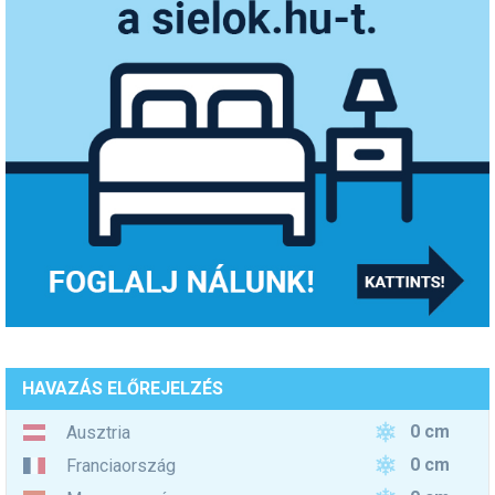
HAVAZÁS ELŐREJELZÉS
0 cm
Ausztria
0 cm
Franciaország