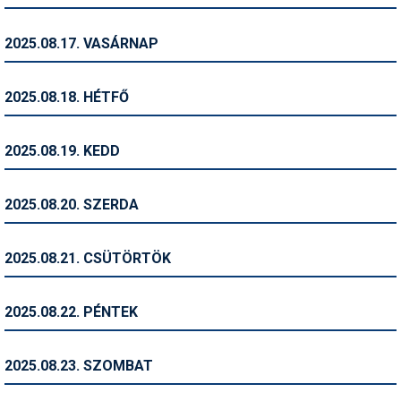
Síruházat
Síszerviz
2025.08.17. VASÁRNAP
Sítechnika
2025.08.18. HÉTFŐ
Síugrás
Snowboard
2025.08.19. KEDD
Snowboardfelszerelés
2025.08.20. SZERDA
Sportorvos
Szakértők
2025.08.21. CSÜTÖRTÖK
Szánkó
2025.08.22. PÉNTEK
Szótárak
Telemark
2025.08.23. SZOMBAT
Téli sportok