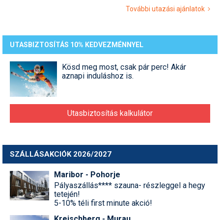
További utazási ajánlatok
UTASBIZTOSÍTÁS 10% KEDVEZMÉNNYEL
Kösd meg most, csak pár perc! Akár
aznapi induláshoz is.
Utasbiztosítás kalkulátor
SZÁLLÁSAKCIÓK 2026/2027
Maribor - Pohorje
Pályaszállás**** szauna- részleggel a hegy
tetején!
5-10% téli first minute akció!
Kreischberg - Murau