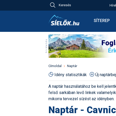
Keresés
Híre
Ch
Bú
SÍTEREP
Pr
Síterepkere
Új
Élménybesz
Ny
Síbérletárak
A
Terepcsopo
Hó
Toplista
Kr
Időjárás előr
Címoldal
Naptár
Kr
Havazás előr
Idény statisztikák
Új naptárb
M
Webkamerá
A naptár használatához be kell jelentk
Fotók
felső sarkában levő linkek valamelyiké
Pályaszállá
mikorra tervezel sízést az idényben.
Naptár - Cavnic