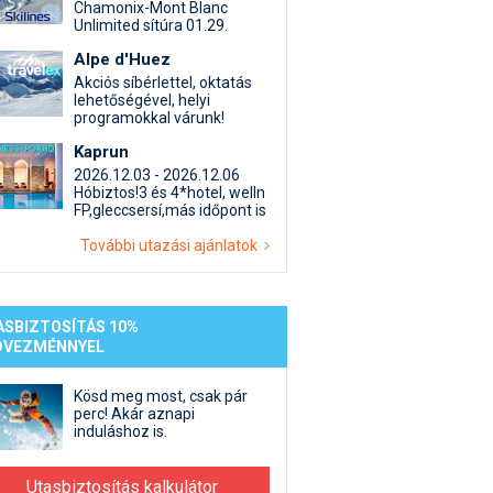
st kiegészítő sportok: bringa, szörf, stb.
Akciók
Új termékek
Chamonix-Mont Blanc
Unlimited sítúra 01.29.
en egyéb síeléshez kapcsolódó téma
Termékkereső
Alpe d'Huez
nlappal kapcsolatos kérdések és válaszok
Akciós síbérlettel, oktatás
tlen beszélgetések
lehetőségével, helyi
programokkal várunk!
Kaprun
2026.12.03 - 2026.12.06
Hóbiztos!3 és 4*hotel, welln
FP,gleccsersí,más időpont is
További utazási ajánlatok
ASBIZTOSÍTÁS 10%
DVEZMÉNNYEL
Kösd meg most, csak pár
perc! Akár aznapi
induláshoz is.
Utasbiztosítás kalkulátor