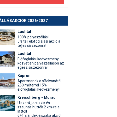
ÁLLÁSAKCIÓK 2026/2027
Lachtal
100% pályaszállás!
5% téli előfoglalási akció a
teljes síszezonra!
Lachtal
Előfoglalási kedvezmény
közvetlen pályaszálláson az
egész síszezonra!
Kaprun
Apartmanok a sífelvonótól
250 méterre! 15%
előfoglalási kedvezmény!
Kreischberg - Murau
Újszerű, jacuzzis és
szaunás hütték 2 km-re a
lifttől!
6+1 ajándék éjszaka akció!