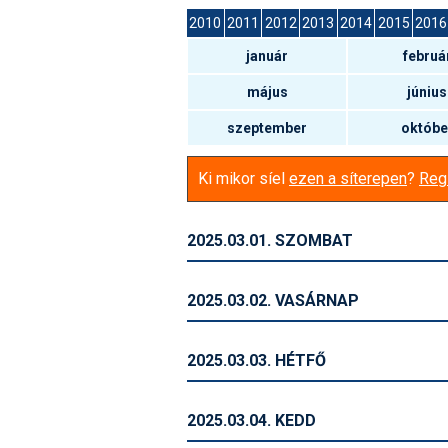
2010
2011
2012
2013
2014
2015
2016
január
februá
május
június
szeptember
októbe
Ki mikor síel
ezen a síterepen
?
Regi
2025.03.01. SZOMBAT
2025.03.02. VASÁRNAP
2025.03.03. HÉTFŐ
2025.03.04. KEDD