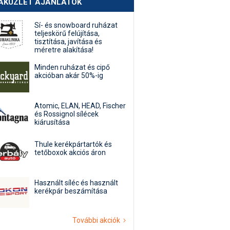
AKÜZLET AJÁNLATOK
Sí- és snowboard ruházat
teljeskörű felújítása,
tisztítása, javítása és
méretre alakítása!
Minden ruházat és cipő
akcióban akár 50%-ig
Atomic, ELAN, HEAD, Fischer
és Rossignol sílécek
kiárusítása
Thule kerékpártartók és
tetőboxok akciós áron
Használt síléc és használt
kerékpár beszámítása
További akciók