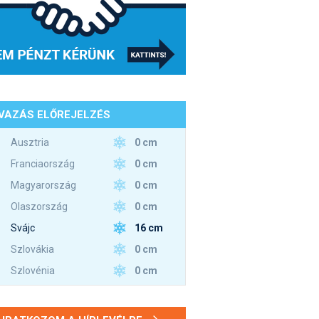
VAZÁS ELŐREJELZÉS
0 cm
Ausztria
0 cm
Franciaország
0 cm
Magyarország
0 cm
Olaszország
16 cm
Svájc
0 cm
Szlovákia
0 cm
Szlovénia