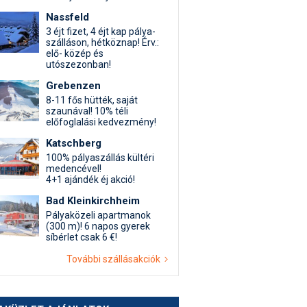
Nassfeld
3 éjt fizet, 4 éjt kap pálya-
szálláson, hétköznap! Érv.:
elő- közép és
utószezonban!
Grebenzen
8-11 fős hütték, saját
szaunával! 10% téli
előfoglalási kedvezmény!
Katschberg
100% pályaszállás kültéri
medencével!
4+1 ajándék éj akció!
Bad Kleinkirchheim
Pályaközeli apartmanok
(300 m)! 6 napos gyerek
síbérlet csak 6 €!
További szállásakciók