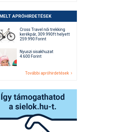
EMELT APRÓHIRDETÉSEK
Cross Travel női trekking
kerékpár, 309.990ft helyett
259.990 Forint
Nyuszi sisakhuzat
4.600 Forint
További apróhirdetések