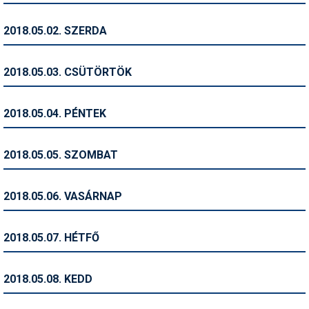
Humor
2018.05.02. SZERDA
Hütte
Ingatlan
2018.05.03. CSÜTÖRTÖK
Interjúk
2018.05.04. PÉNTEK
Játékok
Kerékpár
2018.05.05. SZOMBAT
Korcsolya
2018.05.06. VASÁRNAP
Könyvajánló
Magazinok
2018.05.07. HÉTFŐ
Munkavállalás
2018.05.08. KEDD
Olvasnivaló