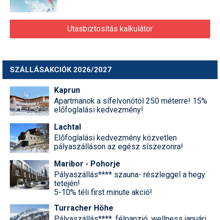
Utasbiztosítás kalkulátor
SZÁLLÁSAKCIÓK 2026/2027
Kaprun
Apartmanok a sífelvonótól 250 méterre! 15%
előfoglalási kedvezmény!
Lachtal
Előfoglalási kedvezmény közvetlen
pályaszálláson az egész síszezonra!
Maribor - Pohorje
Pályaszállás**** szauna- részleggel a hegy
tetején!
5-10% téli first minute akció!
Turracher Höhe
Pályaszállás****, félpanzió, wellness januári