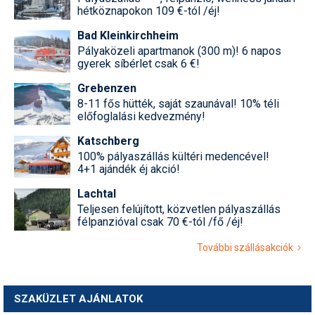
hétköznapokon 109 €-tól /éj!
Bad Kleinkirchheim
Pályaközeli apartmanok (300 m)! 6 napos
gyerek síbérlet csak 6 €!
Grebenzen
8-11 fős hütték, saját szaunával! 10% téli
előfoglalási kedvezmény!
Katschberg
100% pályaszállás kültéri medencével!
4+1 ajándék éj akció!
Lachtal
Teljesen felújított, közvetlen pályaszállás
félpanzióval csak 70 €-tól /fő /éj!
További szállásakciók
SZAKÜZLET AJÁNLATOK