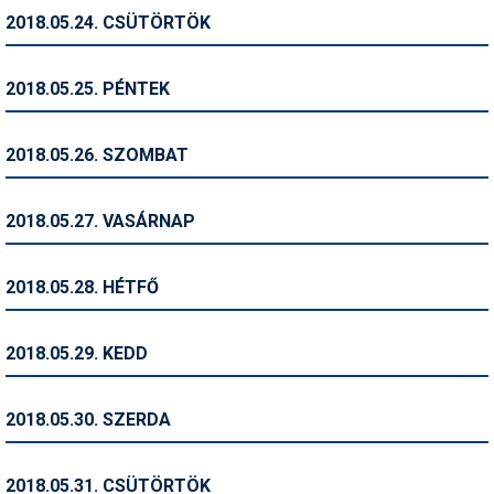
2018.05.24. CSÜTÖRTÖK
Termékajánló
Történelem
2018.05.25. PÉNTEK
Túrasí
2018.05.26. SZOMBAT
Utasbiztosítás
Utazási tippek
2018.05.27. VASÁRNAP
Védőfelszerelés
2018.05.28. HÉTFŐ
Wellness
2018.05.29. KEDD
2018.05.30. SZERDA
2018.05.31. CSÜTÖRTÖK