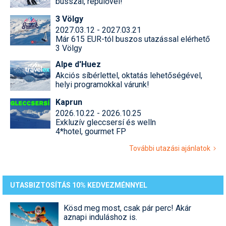
busszal, repülővel!
3 Völgy
2027.03.12 - 2027.03.21
Már 615 EUR-tól buszos utazással elérhető
3 Völgy
Alpe d'Huez
Akciós síbérlettel, oktatás lehetőségével,
helyi programokkal várunk!
Kaprun
2026.10.22 - 2026.10.25
Exkluzív gleccsersí és welln
4*hotel, gourmet FP
További utazási ajánlatok
UTASBIZTOSÍTÁS 10% KEDVEZMÉNNYEL
Kösd meg most, csak pár perc! Akár
aznapi induláshoz is.