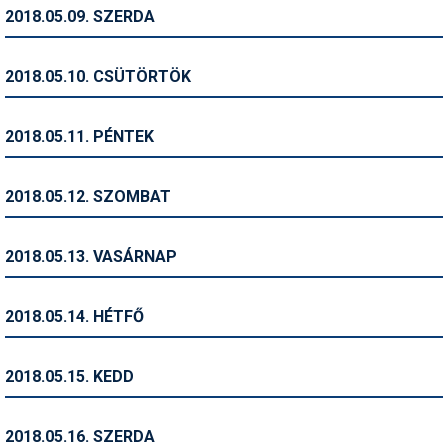
Pályázatok
2018.05.09. SZERDA
Portálinfo
2018.05.10. CSÜTÖRTÖK
Rajzok
Síbérletárak
2018.05.11. PÉNTEK
Síbörze
2018.05.12. SZOMBAT
Sícipő
Sífelszerelés
2018.05.13. VASÁRNAP
Sífutás
2018.05.14. HÉTFŐ
Síléc
Símánia
2018.05.15. KEDD
Síoktatás
2018.05.16. SZERDA