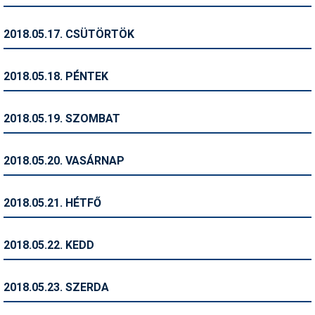
Síruházat
Síszerviz
2018.05.17. CSÜTÖRTÖK
Sítechnika
2018.05.18. PÉNTEK
Síugrás
Snowboard
2018.05.19. SZOMBAT
Snowboardfelszerelés
2018.05.20. VASÁRNAP
Sportorvos
Szakértők
2018.05.21. HÉTFŐ
Szánkó
2018.05.22. KEDD
Szótárak
Telemark
2018.05.23. SZERDA
Téli sportok