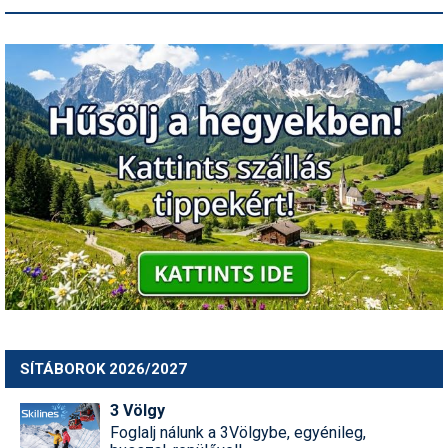
SÍTÁBOROK 2026/2027
3 Völgy
Foglalj nálunk a 3Völgybe, egyénileg,