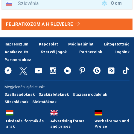
0 cm
Szlovénia
FELIRATKOZOM A HÍRLEVÉLRE
Impresszum
Kapcsolat
Médiaajánlat
Látogatottság
Adatkezelés
Szerzői jogok
Partnereink
Logóink
Partnerdoboz
Megjelenési ajánlatunk:
Szállásadóknak
Szaküzleteknek
Utazási irodáknak
Síiskoláknak
Síoktatóknak
Hirdetési formák és
Advertising forms
Werbeformen und
árak
and prices
Preise