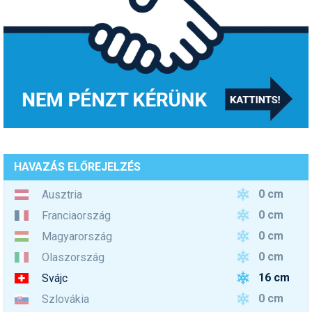
HAVAZÁS ELŐREJELZÉS
0 cm
Ausztria
0 cm
Franciaország
0 cm
Magyarország
0 cm
Olaszország
16 cm
Svájc
0 cm
Szlovákia