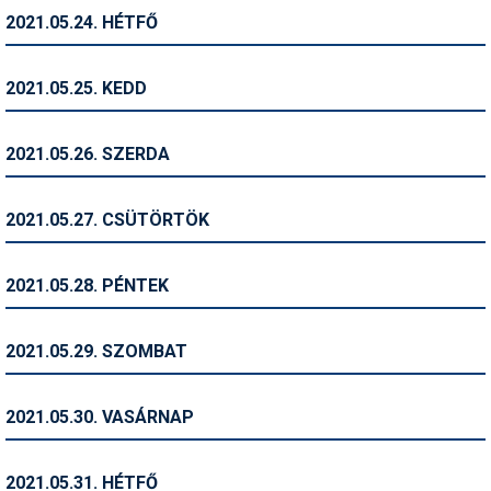
2021.05.24. HÉTFŐ
Termékajánló
Történelem
2021.05.25. KEDD
Túrasí
2021.05.26. SZERDA
Utasbiztosítás
Utazási tippek
2021.05.27. CSÜTÖRTÖK
Védőfelszerelés
2021.05.28. PÉNTEK
Wellness
2021.05.29. SZOMBAT
2021.05.30. VASÁRNAP
2021.05.31. HÉTFŐ