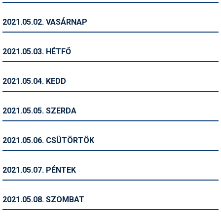
Humor
2021.05.02. VASÁRNAP
Hütte
Ingatlan
2021.05.03. HÉTFŐ
Interjúk
2021.05.04. KEDD
Játékok
Kerékpár
2021.05.05. SZERDA
Korcsolya
2021.05.06. CSÜTÖRTÖK
Könyvajánló
Magazinok
2021.05.07. PÉNTEK
Munkavállalás
2021.05.08. SZOMBAT
Olvasnivaló