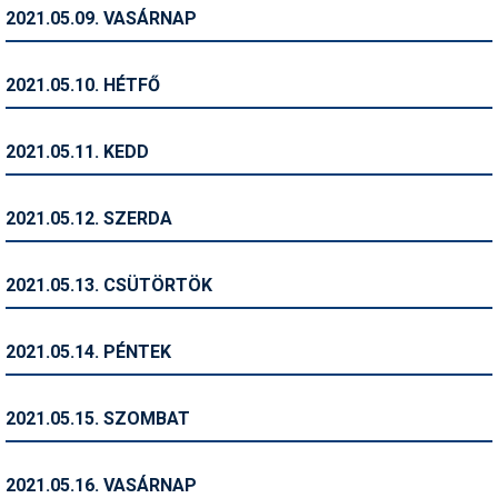
Pályázatok
2021.05.09. VASÁRNAP
Portálinfo
2021.05.10. HÉTFŐ
Rajzok
Síbérletárak
2021.05.11. KEDD
Síbörze
2021.05.12. SZERDA
Sícipő
Sífelszerelés
2021.05.13. CSÜTÖRTÖK
Sífutás
2021.05.14. PÉNTEK
Síléc
Símánia
2021.05.15. SZOMBAT
Síoktatás
2021.05.16. VASÁRNAP