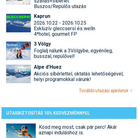
szállás+síbérlet
Buszos/Repülős utazás
Kaprun
2026.10.22 - 2026.10.25
Exkluzív gleccsersí és welln
4*hotel, gourmet FP
3 Völgy
Foglalj nálunk a 3Völgybe, egyénileg,
busszal, repülővel!
Alpe d'Huez
Akciós síbérlettel, oktatás lehetőségével,
helyi programokkal várunk!
További utazási ajánlatok
UTASBIZTOSÍTÁS 10% KEDVEZMÉNNYEL
Kösd meg most, csak pár perc! Akár
aznapi induláshoz is.