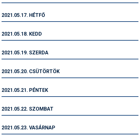
Síruházat
Síszerviz
2021.05.17. HÉTFŐ
Sítechnika
2021.05.18. KEDD
Síugrás
Snowboard
2021.05.19. SZERDA
Snowboardfelszerelés
2021.05.20. CSÜTÖRTÖK
Sportorvos
Szakértők
2021.05.21. PÉNTEK
Szánkó
2021.05.22. SZOMBAT
Szótárak
Telemark
2021.05.23. VASÁRNAP
Téli sportok