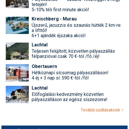
tetején!
5-10% téli first minute akció!
Kreischberg - Murau
Újszerű, jacuzzis és szaunás hütték 2 km-re
a lifttől!
6+1 ajándék éjszaka akció!
Lachtal
Teljesen felújított, közvetlen pályaszállás
félpanzióval csak 70 €-tól /fő /éj!
Obertauern
Hétköznapi sícsomag pályaszálláson!
4 éj + 3 nap sí: 590 €-tól /fő!
Lachtal
Előfoglalási kedvezmény közvetlen
pályaszálláson az egész síszezonra!
További szállásakciók