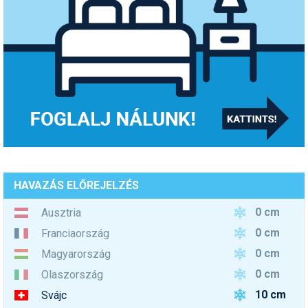
HAVAZÁS ELŐREJELZÉS
0 cm
Ausztria
0 cm
Franciaország
0 cm
Magyarország
0 cm
Olaszország
10 cm
Svájc