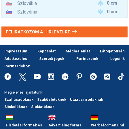
0 cm
Szlovákia
0 cm
Szlovénia
FELIRATKOZOM A HÍRLEVÉLRE
Impresszum
Kapcsolat
Médiaajánlat
Látogatottság
Adatkezelés
Szerzői jogok
Partnereink
Logóink
Partnerdoboz
Megjelenési ajánlatunk:
Szállásadóknak
Szaküzleteknek
Utazási irodáknak
Síiskoláknak
Síoktatóknak
Hirdetési formák és
Advertising forms
Werbeformen und