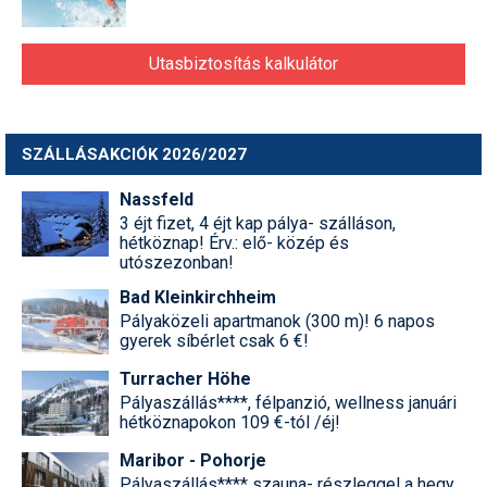
Utasbiztosítás kalkulátor
SZÁLLÁSAKCIÓK 2026/2027
Nassfeld
3 éjt fizet, 4 éjt kap pálya- szálláson,
hétköznap! Érv.: elő- közép és
utószezonban!
Bad Kleinkirchheim
Pályaközeli apartmanok (300 m)! 6 napos
gyerek síbérlet csak 6 €!
Turracher Höhe
Pályaszállás****, félpanzió, wellness januári
hétköznapokon 109 €-tól /éj!
Maribor - Pohorje
Pályaszállás**** szauna- részleggel a hegy