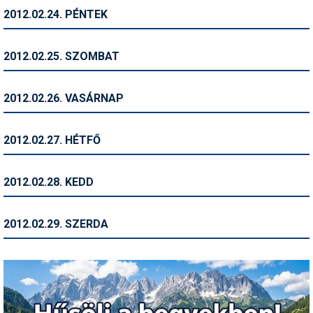
2012.02.24. PÉNTEK
Termékajánló
Történelem
2012.02.25. SZOMBAT
Túrasí
2012.02.26. VASÁRNAP
Utasbiztosítás
Utazási tippek
2012.02.27. HÉTFŐ
Védőfelszerelés
2012.02.28. KEDD
Wellness
2012.02.29. SZERDA