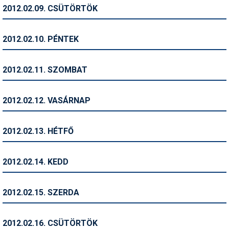
Pályázatok
2012.02.09. CSÜTÖRTÖK
Portálinfo
2012.02.10. PÉNTEK
Rajzok
Síbérletárak
2012.02.11. SZOMBAT
Síbörze
2012.02.12. VASÁRNAP
Sícipő
Sífelszerelés
2012.02.13. HÉTFŐ
Sífutás
2012.02.14. KEDD
Síléc
Símánia
2012.02.15. SZERDA
Síoktatás
2012.02.16. CSÜTÖRTÖK