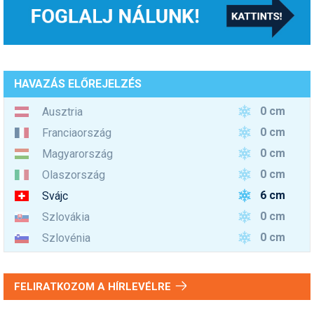
HAVAZÁS ELŐREJELZÉS
0 cm
Ausztria
0 cm
Franciaország
0 cm
Magyarország
0 cm
Olaszország
6 cm
Svájc
0 cm
Szlovákia
0 cm
Szlovénia
FELIRATKOZOM A HÍRLEVÉLRE