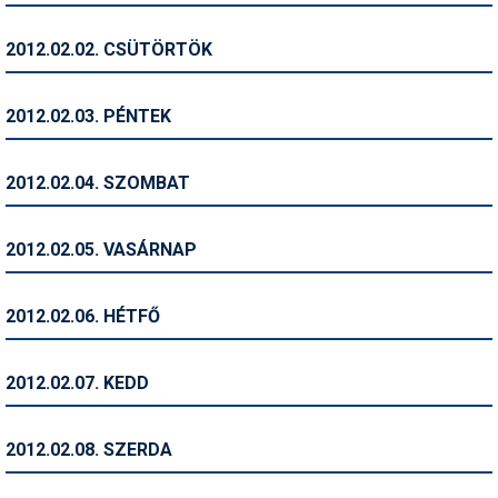
Humor
2012.02.02. CSÜTÖRTÖK
Hütte
Ingatlan
2012.02.03. PÉNTEK
Interjúk
2012.02.04. SZOMBAT
Játékok
Kerékpár
2012.02.05. VASÁRNAP
Korcsolya
2012.02.06. HÉTFŐ
Könyvajánló
Magazinok
2012.02.07. KEDD
Munkavállalás
2012.02.08. SZERDA
Olvasnivaló