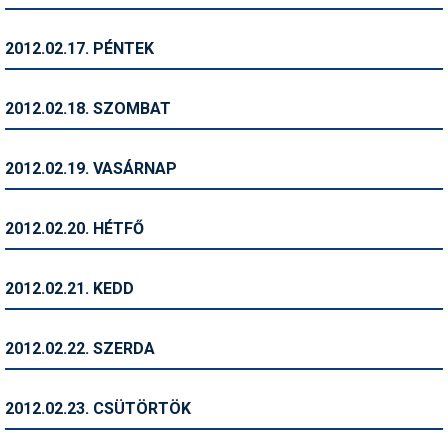
Síruházat
Síszerviz
2012.02.17. PÉNTEK
Sítechnika
2012.02.18. SZOMBAT
Síugrás
Snowboard
2012.02.19. VASÁRNAP
Snowboardfelszerelés
2012.02.20. HÉTFŐ
Sportorvos
Szakértők
2012.02.21. KEDD
Szánkó
2012.02.22. SZERDA
Szótárak
Telemark
2012.02.23. CSÜTÖRTÖK
Téli sportok