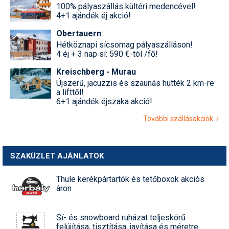
100% pályaszállás kültéri medencével!
4+1 ajándék éj akció!
Obertauern
Hétköznapi sícsomag pályaszálláson!
4 éj + 3 nap sí: 590 €-tól /fő!
Kreischberg - Murau
Újszerű, jacuzzis és szaunás hütték 2 km-re
a lifttől!
6+1 ajándék éjszaka akció!
További szállásakciók
SZAKÜZLET AJÁNLATOK
Thule kerékpártartók és tetőboxok akciós
áron
Sí- és snowboard ruházat teljeskörű
felújítása, tisztítása, javítása és méretre