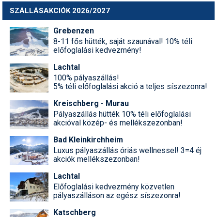
SZÁLLÁSAKCIÓK 2026/2027
Grebenzen
8-11 fős hütték, saját szaunával! 10% téli
előfoglalási kedvezmény!
Lachtal
100% pályaszállás!
5% téli előfoglalási akció a teljes síszezonra!
Kreischberg - Murau
Pályaszállás hütték 10% téli előfoglalási
akcióval közép- és mellékszezonban!
Bad Kleinkirchheim
Luxus pályaszállás óriás wellnessel! 3=4 éj
akciók mellékszezonban!
Lachtal
Előfoglalási kedvezmény közvetlen
pályaszálláson az egész síszezonra!
Katschberg