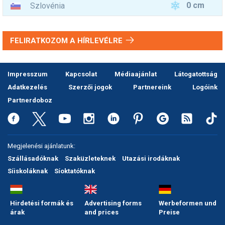
0 cm
Szlovénia
FELIRATKOZOM A HÍRLEVÉLRE
Impresszum
Kapcsolat
Médiaajánlat
Látogatottság
Adatkezelés
Szerzői jogok
Partnereink
Logóink
Partnerdoboz
Megjelenési ajánlatunk:
Szállásadóknak
Szaküzleteknek
Utazási irodáknak
Síiskoláknak
Síoktatóknak
Hirdetési formák és
Advertising forms
Werbeformen und
árak
and prices
Preise