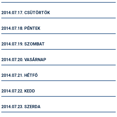
Síruházat
Síszerviz
2014.07.17. CSÜTÖRTÖK
Sítechnika
2014.07.18. PÉNTEK
Síugrás
Snowboard
2014.07.19. SZOMBAT
Snowboardfelszerelés
2014.07.20. VASÁRNAP
Sportorvos
Szakértők
2014.07.21. HÉTFŐ
Szánkó
2014.07.22. KEDD
Szótárak
Telemark
2014.07.23. SZERDA
Téli sportok