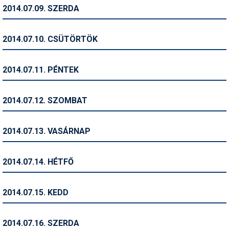
Pályázatok
2014.07.09. SZERDA
Portálinfo
2014.07.10. CSÜTÖRTÖK
Rajzok
Síbérletárak
2014.07.11. PÉNTEK
Síbörze
2014.07.12. SZOMBAT
Sícipő
Sífelszerelés
2014.07.13. VASÁRNAP
Sífutás
2014.07.14. HÉTFŐ
Síléc
Símánia
2014.07.15. KEDD
Síoktatás
2014.07.16. SZERDA