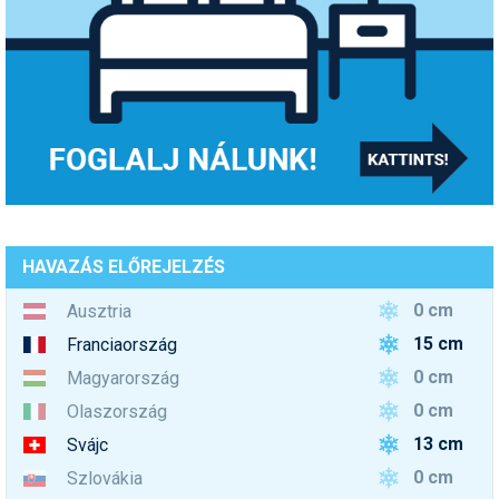
HAVAZÁS ELŐREJELZÉS
0 cm
Ausztria
15 cm
Franciaország
0 cm
Magyarország
0 cm
Olaszország
13 cm
Svájc
0 cm
Szlovákia