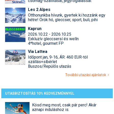
csomag-szállításal, jegyfoglalással.
Les 2 Alpes
Otthonunkba hívunk, gyertek ki hozzánk egy
hétre! Örök hó, gleccser, sport, buli, pihi
Kaprun
2026.10.22 - 2026.10.25
Exkluzív gleccsersí és welln
4*hotel, gourmet FP
Via Lattea
Időpont jan, 9-16, ÁR: 460 EUR-tól
szállás+síbérlet
Buszos/Repülős utazás
További utazási ajánlatok
UTASBIZTOSÍTÁS 10% KEDVEZMÉNNYEL
Kösd meg most, csak pár perc! Akár
aznapi induláshoz is.