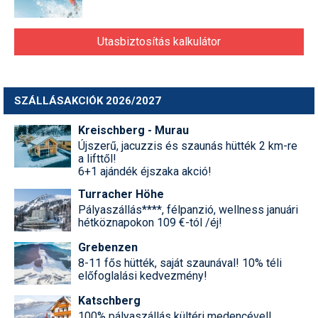
Utasbiztosítás kalkulátor
SZÁLLÁSAKCIÓK 2026/2027
Kreischberg - Murau
Újszerű, jacuzzis és szaunás hütték 2 km-re
a lifttől!
6+1 ajándék éjszaka akció!
Turracher Höhe
Pályaszállás****, félpanzió, wellness januári
hétköznapokon 109 €-tól /éj!
Grebenzen
8-11 fős hütték, saját szaunával! 10% téli
előfoglalási kedvezmény!
Katschberg
100% pályaszállás kültéri medencével!