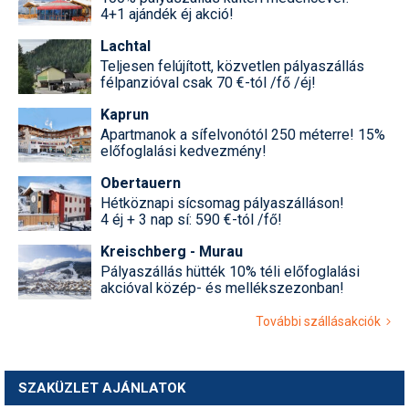
4+1 ajándék éj akció!
Lachtal
Teljesen felújított, közvetlen pályaszállás
félpanzióval csak 70 €-tól /fő /éj!
Kaprun
Apartmanok a sífelvonótól 250 méterre! 15%
előfoglalási kedvezmény!
Obertauern
Hétköznapi sícsomag pályaszálláson!
4 éj + 3 nap sí: 590 €-tól /fő!
Kreischberg - Murau
Pályaszállás hütték 10% téli előfoglalási
akcióval közép- és mellékszezonban!
További szállásakciók
SZAKÜZLET AJÁNLATOK