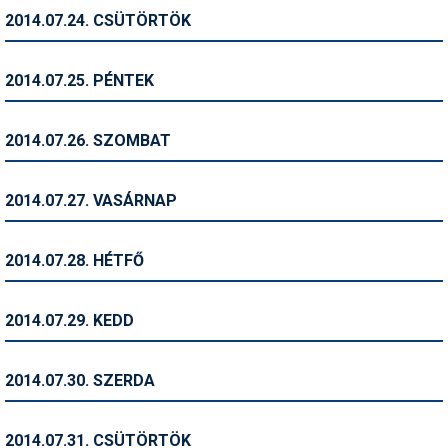
2014.07.24. CSÜTÖRTÖK
Termékajánló
Történelem
2014.07.25. PÉNTEK
Túrasí
2014.07.26. SZOMBAT
Utasbiztosítás
Utazási tippek
2014.07.27. VASÁRNAP
Védőfelszerelés
2014.07.28. HÉTFŐ
Wellness
2014.07.29. KEDD
2014.07.30. SZERDA
2014.07.31. CSÜTÖRTÖK