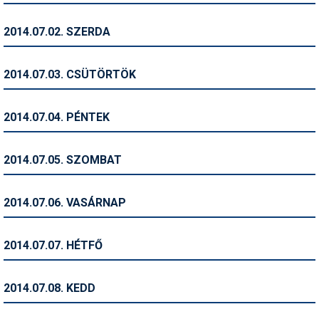
Humor
2014.07.02. SZERDA
Hütte
Ingatlan
2014.07.03. CSÜTÖRTÖK
Interjúk
2014.07.04. PÉNTEK
Játékok
Kerékpár
2014.07.05. SZOMBAT
Korcsolya
2014.07.06. VASÁRNAP
Könyvajánló
Magazinok
2014.07.07. HÉTFŐ
Munkavállalás
2014.07.08. KEDD
Olvasnivaló