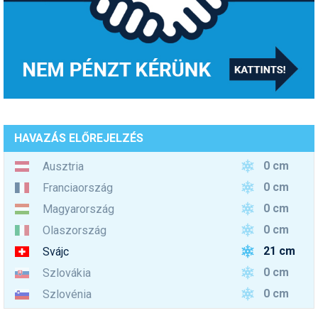
HAVAZÁS ELŐREJELZÉS
0 cm
Ausztria
0 cm
Franciaország
0 cm
Magyarország
0 cm
Olaszország
21 cm
Svájc
0 cm
Szlovákia
0 cm
Szlovénia