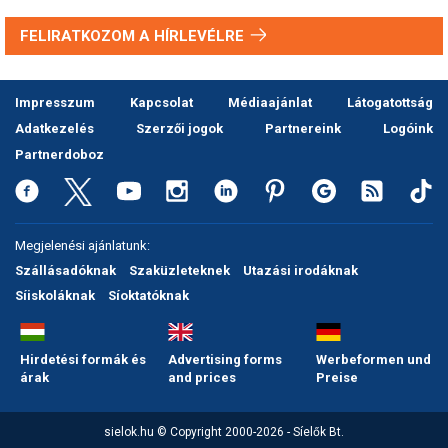
FELIRATKOZOM A HÍRLEVÉLRE
Impresszum
Kapcsolat
Médiaajánlat
Látogatottság
Adatkezelés
Szerzői jogok
Partnereink
Logóink
Partnerdoboz
Megjelenési ajánlatunk:
Szállásadóknak
Szaküzleteknek
Utazási irodáknak
Síiskoláknak
Síoktatóknak
Hirdetési formák és
Advertising forms
Werbeformen und
árak
and prices
Preise
sielok.hu © Copyright 2000-2026 - Síelők Bt.