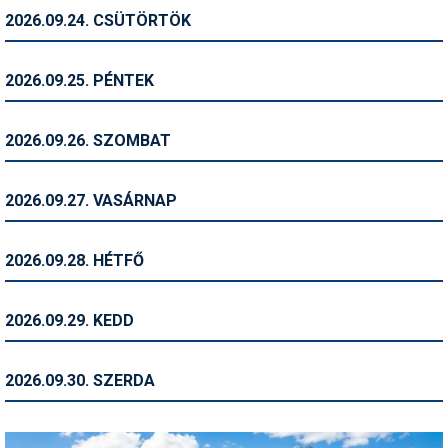
2026.09.24. CSÜTÖRTÖK
Termékajánló
Történelem
2026.09.25. PÉNTEK
Túrasí
2026.09.26. SZOMBAT
Utasbiztosítás
Utazási tippek
2026.09.27. VASÁRNAP
Védőfelszerelés
2026.09.28. HÉTFŐ
Wellness
2026.09.29. KEDD
2026.09.30. SZERDA