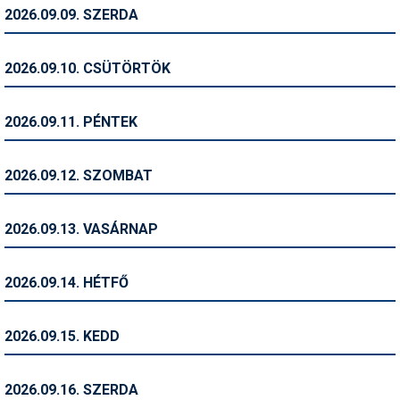
Pályázatok
2026.09.09. SZERDA
Portálinfo
2026.09.10. CSÜTÖRTÖK
Rajzok
Síbérletárak
2026.09.11. PÉNTEK
Síbörze
2026.09.12. SZOMBAT
Sícipő
Sífelszerelés
2026.09.13. VASÁRNAP
Sífutás
2026.09.14. HÉTFŐ
Síléc
Símánia
2026.09.15. KEDD
Síoktatás
2026.09.16. SZERDA