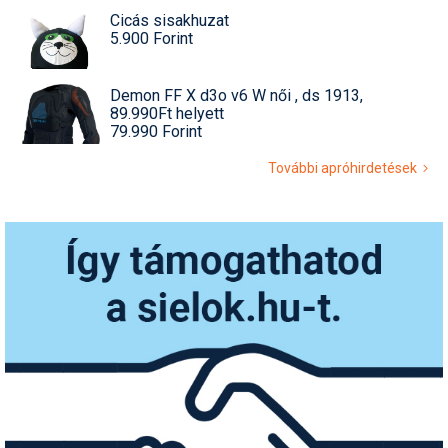
Cicás sisakhuzat
5.900 Forint
Demon FF X d3o v6 W női , ds 1913,
89.990Ft helyett
79.990 Forint
További apróhirdetések