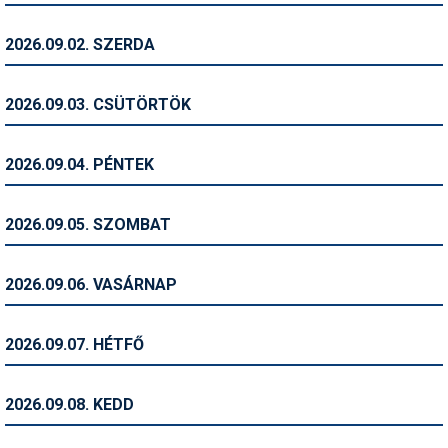
Humor
2026.09.02. SZERDA
Hütte
Ingatlan
2026.09.03. CSÜTÖRTÖK
Interjúk
2026.09.04. PÉNTEK
Játékok
Kerékpár
2026.09.05. SZOMBAT
Korcsolya
2026.09.06. VASÁRNAP
Könyvajánló
Magazinok
2026.09.07. HÉTFŐ
Munkavállalás
2026.09.08. KEDD
Olvasnivaló