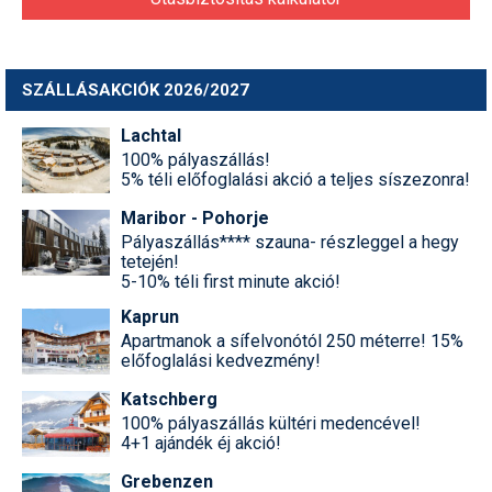
SZÁLLÁSAKCIÓK 2026/2027
Lachtal
100% pályaszállás!
5% téli előfoglalási akció a teljes síszezonra!
Maribor - Pohorje
Pályaszállás**** szauna- részleggel a hegy
tetején!
5-10% téli first minute akció!
Kaprun
Apartmanok a sífelvonótól 250 méterre! 15%
előfoglalási kedvezmény!
Katschberg
100% pályaszállás kültéri medencével!
4+1 ajándék éj akció!
Grebenzen