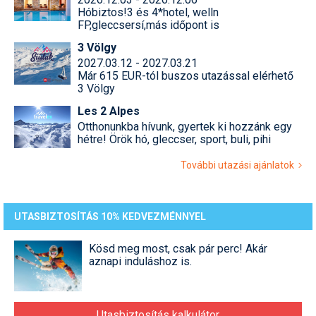
Hóbiztos!3 és 4*hotel, welln
FP,gleccsersí,más időpont is
3 Völgy
2027.03.12 - 2027.03.21
Már 615 EUR-tól buszos utazással elérhető
3 Völgy
Les 2 Alpes
Otthonunkba hívunk, gyertek ki hozzánk egy
hétre! Örök hó, gleccser, sport, buli, pihi
További utazási ajánlatok
UTASBIZTOSÍTÁS 10% KEDVEZMÉNNYEL
Kösd meg most, csak pár perc! Akár
aznapi induláshoz is.
Utasbiztosítás kalkulátor