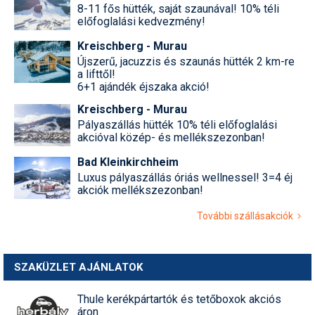
8-11 fős hütték, saját szaunával! 10% téli
előfoglalási kedvezmény!
Kreischberg - Murau
Újszerű, jacuzzis és szaunás hütték 2 km-re
a lifttől!
6+1 ajándék éjszaka akció!
Kreischberg - Murau
Pályaszállás hütték 10% téli előfoglalási
akcióval közép- és mellékszezonban!
Bad Kleinkirchheim
Luxus pályaszállás óriás wellnessel! 3=4 éj
akciók mellékszezonban!
További szállásakciók
SZAKÜZLET AJÁNLATOK
Thule kerékpártartók és tetőboxok akciós
áron