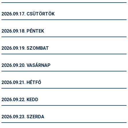
Síruházat
Síszerviz
2026.09.17. CSÜTÖRTÖK
Sítechnika
2026.09.18. PÉNTEK
Síugrás
Snowboard
2026.09.19. SZOMBAT
Snowboardfelszerelés
2026.09.20. VASÁRNAP
Sportorvos
Szakértők
2026.09.21. HÉTFŐ
Szánkó
2026.09.22. KEDD
Szótárak
Telemark
2026.09.23. SZERDA
Téli sportok