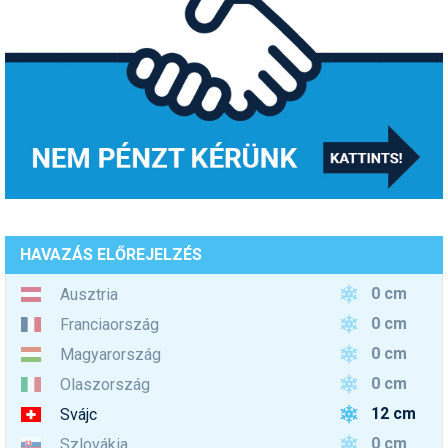
HAVAZÁS ELŐREJELZÉS
0 cm
Ausztria
0 cm
Franciaország
0 cm
Magyarország
0 cm
Olaszország
12 cm
Svájc
0 cm
Szlovákia