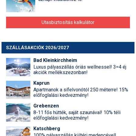
Utasbiztosítás kalkulátor
SZÁLLÁSAKCIÓK 2026/2027
Bad Kleinkirchheim
Luxus pályaszállás óriás wellnessel! 3=4 éj
akciók mellékszezonban!
Kaprun
Apartmanok a sífelvonótól 250 méterre! 15%
előfoglalási kedvezmény!
Grebenzen
8-11 fős hütték, saját szaunával! 10% téli
előfoglalási kedvezmény!
Katschberg
100% pályaszállás kültéri medencével!