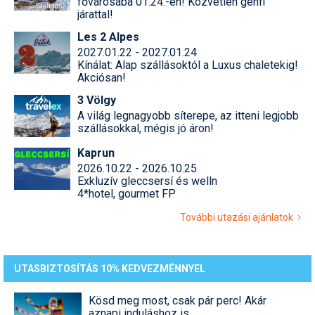
fővárosába 01.24.-én! Közvetlen genfi
járattal!
Les 2 Alpes
2027.01.22 - 2027.01.24
Kínálat: Alap szállásoktól a Luxus chaletekig!
Akciósan!
3 Völgy
A világ legnagyobb síterepe, az itteni legjobb
szállásokkal, mégis jó áron!
Kaprun
2026.10.22 - 2026.10.25
Exkluzív gleccsersí és welln
4*hotel, gourmet FP
További utazási ajánlatok
UTASBIZTOSÍTÁS 10% KEDVEZMÉNNYEL
Kösd meg most, csak pár perc! Akár
aznapi induláshoz is.