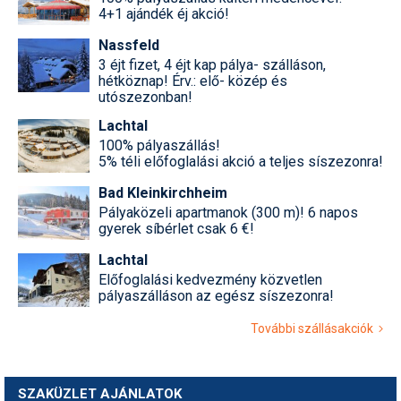
4+1 ajándék éj akció!
Nassfeld
3 éjt fizet, 4 éjt kap pálya- szálláson,
hétköznap! Érv.: elő- közép és
utószezonban!
Lachtal
100% pályaszállás!
5% téli előfoglalási akció a teljes síszezonra!
Bad Kleinkirchheim
Pályaközeli apartmanok (300 m)! 6 napos
gyerek síbérlet csak 6 €!
Lachtal
Előfoglalási kedvezmény közvetlen
pályaszálláson az egész síszezonra!
További szállásakciók
SZAKÜZLET AJÁNLATOK