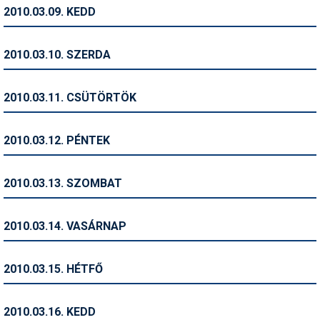
Pályázatok
2010.03.09. KEDD
Portálinfo
2010.03.10. SZERDA
Rajzok
Síbérletárak
2010.03.11. CSÜTÖRTÖK
Síbörze
2010.03.12. PÉNTEK
Sícipő
Sífelszerelés
2010.03.13. SZOMBAT
Sífutás
2010.03.14. VASÁRNAP
Síléc
Símánia
2010.03.15. HÉTFŐ
Síoktatás
2010.03.16. KEDD