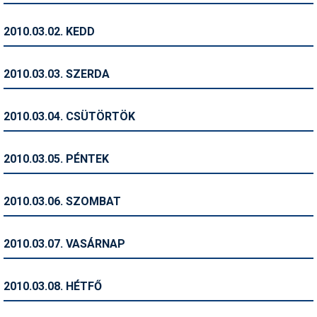
Humor
2010.03.02. KEDD
Hütte
Ingatlan
2010.03.03. SZERDA
Interjúk
2010.03.04. CSÜTÖRTÖK
Játékok
Kerékpár
2010.03.05. PÉNTEK
Korcsolya
2010.03.06. SZOMBAT
Könyvajánló
Magazinok
2010.03.07. VASÁRNAP
Munkavállalás
2010.03.08. HÉTFŐ
Olvasnivaló