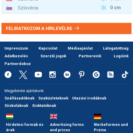
0 cm
Szlovénia
FELIRATKOZOM A HÍRLEVÉLRE
Impresszum
Kapcsolat
Médiaajánlat
Látogatottság
Adatkezelés
Szerzői jogok
Partnereink
Logóink
Partnerdoboz
Megjelenési ajánlatunk:
Szállásadóknak
Szaküzleteknek
Utazási irodáknak
Síiskoláknak
Síoktatóknak
Hirdetési formák és
Advertising forms
Werbeformen und
árak
and prices
Preise