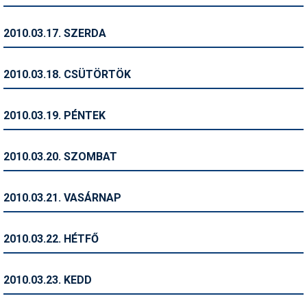
Síruházat
Síszerviz
2010.03.17. SZERDA
Sítechnika
2010.03.18. CSÜTÖRTÖK
Síugrás
Snowboard
2010.03.19. PÉNTEK
Snowboardfelszerelés
2010.03.20. SZOMBAT
Sportorvos
Szakértők
2010.03.21. VASÁRNAP
Szánkó
2010.03.22. HÉTFŐ
Szótárak
Telemark
2010.03.23. KEDD
Téli sportok