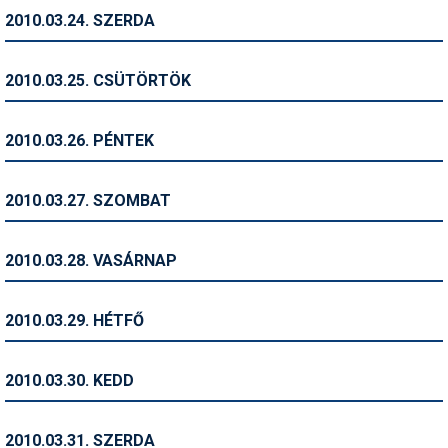
2010.03.24. SZERDA
Termékajánló
Történelem
2010.03.25. CSÜTÖRTÖK
Túrasí
2010.03.26. PÉNTEK
Utasbiztosítás
Utazási tippek
2010.03.27. SZOMBAT
Védőfelszerelés
2010.03.28. VASÁRNAP
Wellness
2010.03.29. HÉTFŐ
2010.03.30. KEDD
2010.03.31. SZERDA