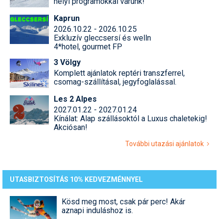
helyi programokkal várunk!
Kaprun
2026.10.22 - 2026.10.25
Exkluzív gleccsersí és welln
4*hotel, gourmet FP
3 Völgy
Komplett ajánlatok reptéri transzferrel,
csomag-szállításal, jegyfoglalással.
Les 2 Alpes
2027.01.22 - 2027.01.24
Kínálat: Alap szállásoktól a Luxus chaletekig!
Akciósan!
További utazási ajánlatok
UTASBIZTOSÍTÁS 10% KEDVEZMÉNNYEL
Kösd meg most, csak pár perc! Akár
aznapi induláshoz is.