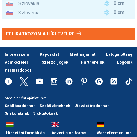
0 cm
Szlovákia
0 cm
Szlovénia
FELIRATKOZOM A HÍRLEVÉLRE
Impresszum
Kapcsolat
Médiaajánlat
Látogatottság
Adatkezelés
Szerzői jogok
Partnereink
Logóink
Partnerdoboz
Megjelenési ajánlatunk:
Szállásadóknak
Szaküzleteknek
Utazási irodáknak
Síiskoláknak
Síoktatóknak
Hirdetési formák és
Advertising forms
Werbeformen und