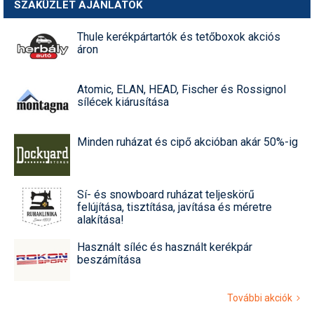
SZAKÜZLET AJÁNLATOK
Thule kerékpártartók és tetőboxok akciós
áron
Atomic, ELAN, HEAD, Fischer és Rossignol
sílécek kiárusítása
Minden ruházat és cipő akcióban akár 50%-ig
Sí- és snowboard ruházat teljeskörű
felújítása, tisztítása, javítása és méretre
alakítása!
Használt síléc és használt kerékpár
beszámítása
További akciók