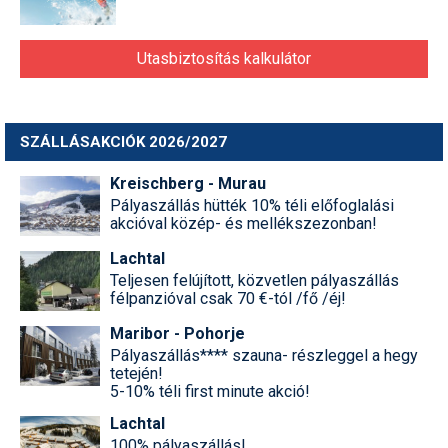
Utasbiztosítás kalkulátor
SZÁLLÁSAKCIÓK 2026/2027
Kreischberg - Murau
Pályaszállás hütték 10% téli előfoglalási
akcióval közép- és mellékszezonban!
Lachtal
Teljesen felújított, közvetlen pályaszállás
félpanzióval csak 70 €-tól /fő /éj!
Maribor - Pohorje
Pályaszállás**** szauna- részleggel a hegy
tetején!
5-10% téli first minute akció!
Lachtal
100% pályaszállás!