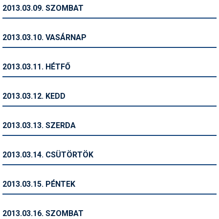
Pályázatok
2013.03.09. SZOMBAT
Portálinfo
2013.03.10. VASÁRNAP
Rajzok
Síbérletárak
2013.03.11. HÉTFŐ
Síbörze
2013.03.12. KEDD
Sícipő
Sífelszerelés
2013.03.13. SZERDA
Sífutás
2013.03.14. CSÜTÖRTÖK
Síléc
Símánia
2013.03.15. PÉNTEK
Síoktatás
2013.03.16. SZOMBAT