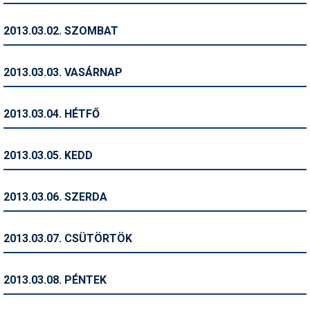
Humor
2013.03.02. SZOMBAT
Hütte
Ingatlan
2013.03.03. VASÁRNAP
Interjúk
2013.03.04. HÉTFŐ
Játékok
Kerékpár
2013.03.05. KEDD
Korcsolya
2013.03.06. SZERDA
Könyvajánló
Magazinok
2013.03.07. CSÜTÖRTÖK
Munkavállalás
2013.03.08. PÉNTEK
Olvasnivaló