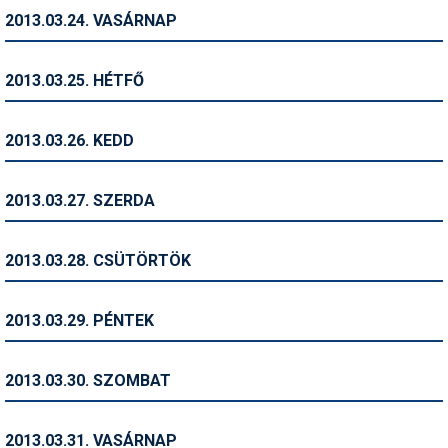
2013.03.24. VASÁRNAP
Termékajánló
Történelem
2013.03.25. HÉTFŐ
Túrasí
2013.03.26. KEDD
Utasbiztosítás
Utazási tippek
2013.03.27. SZERDA
Védőfelszerelés
2013.03.28. CSÜTÖRTÖK
Wellness
2013.03.29. PÉNTEK
2013.03.30. SZOMBAT
2013.03.31. VASÁRNAP