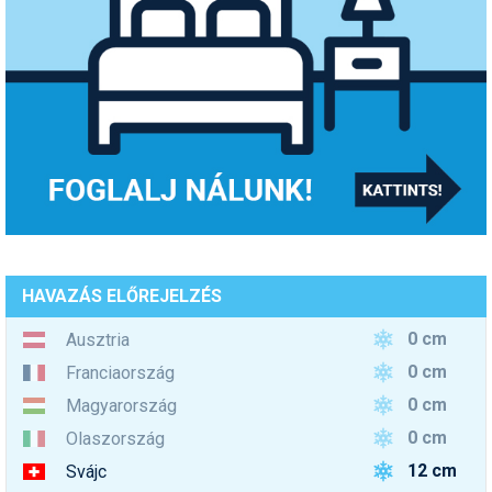
HAVAZÁS ELŐREJELZÉS
0 cm
Ausztria
0 cm
Franciaország
0 cm
Magyarország
0 cm
Olaszország
12 cm
Svájc