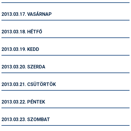
Síruházat
Síszerviz
2013.03.17. VASÁRNAP
Sítechnika
2013.03.18. HÉTFŐ
Síugrás
Snowboard
2013.03.19. KEDD
Snowboardfelszerelés
2013.03.20. SZERDA
Sportorvos
Szakértők
2013.03.21. CSÜTÖRTÖK
Szánkó
2013.03.22. PÉNTEK
Szótárak
Telemark
2013.03.23. SZOMBAT
Téli sportok