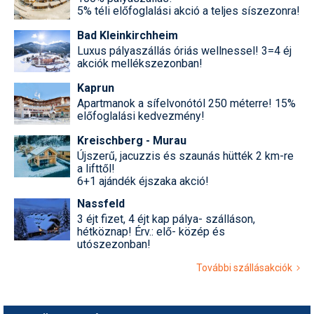
5% téli előfoglalási akció a teljes síszezonra!
Bad Kleinkirchheim
Luxus pályaszállás óriás wellnessel! 3=4 éj
akciók mellékszezonban!
Kaprun
Apartmanok a sífelvonótól 250 méterre! 15%
előfoglalási kedvezmény!
Kreischberg - Murau
Újszerű, jacuzzis és szaunás hütték 2 km-re
a lifttől!
6+1 ajándék éjszaka akció!
Nassfeld
3 éjt fizet, 4 éjt kap pálya- szálláson,
hétköznap! Érv.: elő- közép és
utószezonban!
További szállásakciók