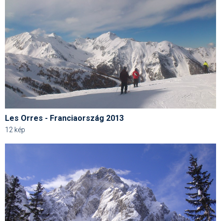
Termékajánló
Történelem
Túrasí
Utasbiztosítás
Utazási tippek
Védőfelszerelés
Les Orres - Franciaország 2013
12 kép
Wellness