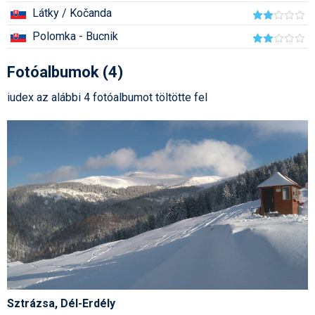
Pályázatok
Látky / Kočanda
Polomka - Bucnik
Portálinfo
Rajzok
Fotóalbumok (4)
Síbérletárak
iudex az alábbi 4 fotóalbumot töltötte fel
Síbörze
Sícipő
Sífelszerelés
Sífutás
Síléc
Símánia
Síoktatás
Sztrázsa, Dél-Erdély