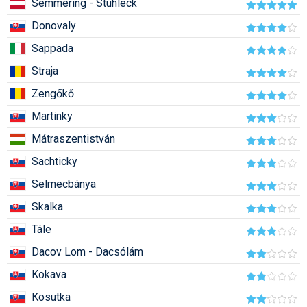
Semmering - Stuhleck
Humor
Donovaly
Hütte
Sappada
Ingatlan
Straja
Zengőkő
Interjúk
Martinky
Játékok
Mátraszentistván
Kerékpár
Sachticky
Korcsolya
Selmecbánya
Könyvajánló
Skalka
Tále
Magazinok
Dacov Lom - Dacsólám
Munkavállalás
Kokava
Olvasnivaló
Kosutka