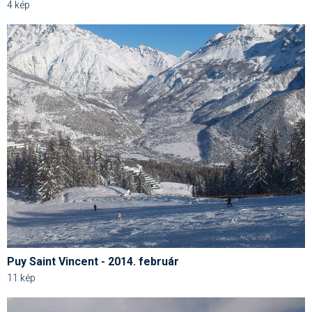
Síruházat
4 kép
Síszerviz
Sítechnika
Síugrás
Snowboard
Snowboardfelszerelés
Sportorvos
Szakértők
Szánkó
Szótárak
Puy Saint Vincent - 2014. február
11 kép
Telemark
Téli sportok