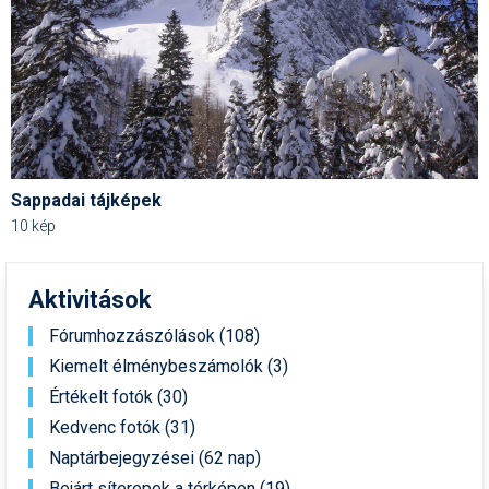
Sappadai tájképek
10 kép
Aktivitások
Fórumhozzászólások (108)
Kiemelt élménybeszámolók (3)
Értékelt fotók (30)
Kedvenc fotók (31)
Naptárbejegyzései (62 nap)
Bejárt síterepek a térképen (19)