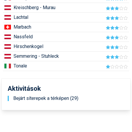
Pályázatok
Kreischberg - Murau
Portálinfo
Lachtal
Marbach
Rajzok
Nassfeld
Síbérletárak
Hirschenkogel
Síbörze
Semmering - Stuhleck
Sícipő
Tonale
Sífelszerelés
Sífutás
Aktivitások
Síléc
Bejárt síterepek a térképen (29)
Símánia
Síoktatás