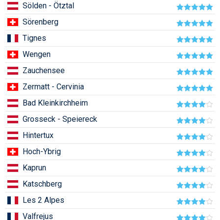
Sölden - Ötztal
Humor
Sörenberg
Hütte
Tignes
Ingatlan
Wengen
Interjúk
Zauchensee
Zermatt - Cervinia
Játékok
Bad Kleinkirchheim
Kerékpár
Grosseck - Speiereck
Korcsolya
Hintertux
Könyvajánló
Hoch-Ybrig
Magazinok
Kaprun
Katschberg
Munkavállalás
Les 2 Alpes
Olvasnivaló
Valfrejus