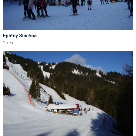
Pályázatok
Portálinfo
Rajzok
Eplény Síaréna
Síbérletárak
2 kép
Síbörze
Sícipő
Sífelszerelés
Sífutás
Síléc
Símánia
Síoktatás