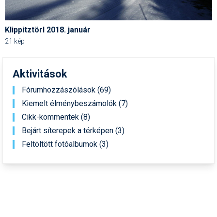
Síruházat
Síszerviz
Klippitztörl 2018. január
Sítechnika
21 kép
Síugrás
Aktivitások
Snowboard
Fórumhozzászólások (69)
Snowboardfelszerelés
Kiemelt élménybeszámolók (7)
Cikk-kommentek (8)
Sportorvos
Bejárt síterepek a térképen (3)
Szakértők
Feltöltött fotóalbumok (3)
Szánkó
Szótárak
Telemark
Téli sportok