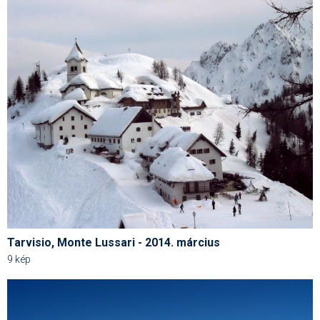
Humor
Hütte
Ingatlan
Interjúk
Játékok
Kerékpár
Korcsolya
Könyvajánló
Tarvisio, Monte Lussari - 2014. március
Magazinok
9 kép
Munkavállalás
Olvasnivaló