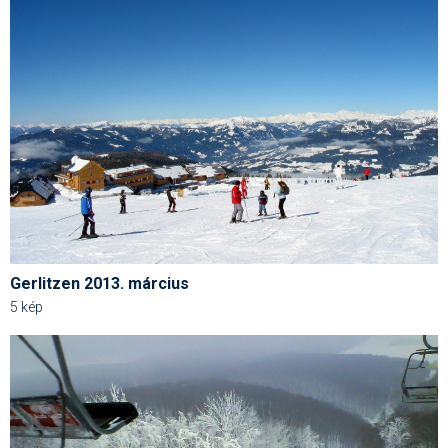
Pályázatok
Portálinfo
Rajzok
Síbérletárak
Síbörze
Sícipő
Sífelszerelés
Gerlitzen 2013. március
Sífutás
5 kép
Síléc
Símánia
Síoktatás