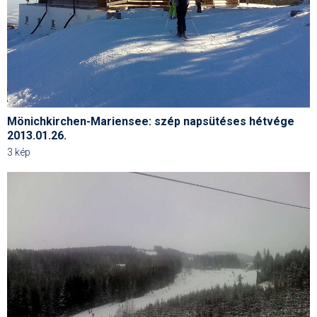
Termékajánló
Történelem
Túrasí
Utasbiztosítás
Mönichkirchen-Mariensee: szép napsütéses hétvége
2013.01.26.
Utazási tippek
3 kép
Védőfelszerelés
Wellness