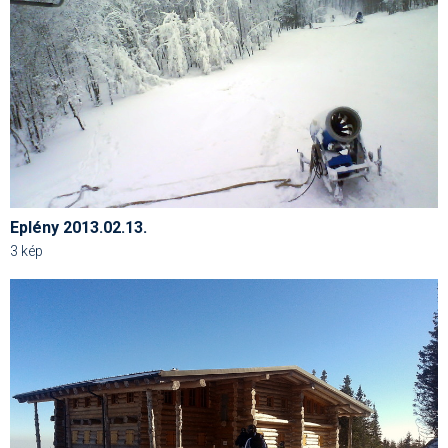
Síruházat
Síszerviz
Sítechnika
Síugrás
Snowboard
Snowboardfelszerelés
Eplény 2013.02.13.
Sportorvos
3 kép
Szakértők
Szánkó
Szótárak
Telemark
Téli sportok