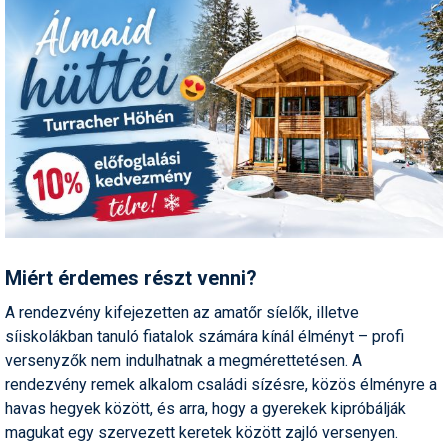
Humor
Hütte
Ingatlan
Interjúk
Játékok
Kerékpár
Korcsolya
Miért érdemes részt venni?
Könyvajánló
A rendezvény kifejezetten az amatőr síelők, illetve
síiskolákban tanuló fiatalok számára kínál élményt – profi
Magazinok
versenyzők nem indulhatnak a megmérettetésen. A
Munkavállalás
rendezvény remek alkalom családi sízésre, közös élményre a
havas hegyek között, és arra, hogy a gyerekek kipróbálják
Olvasnivaló
magukat egy szervezett keretek között zajló versenyen.