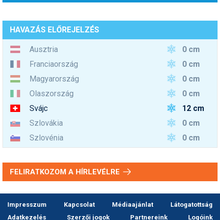
HAVAZÁS ELŐREJELZÉS
0 cm
Ausztria
0 cm
Franciaország
0 cm
Magyarország
0 cm
Olaszország
12 cm
Svájc
0 cm
Szlovákia
0 cm
Szlovénia
FELIRATKOZOM A HÍRLEVÉLRE
Impresszum
Kapcsolat
Médiaajánlat
Látogatottság
Adatkezelés
Szerzői jogok
Partnereink
Logóink