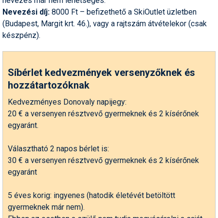
nevezés már nem lehetséges.
Síruházat
Nevezési díj:
8000 Ft – befizethető a SkiOutlet üzletben
Síszerviz
(Budapest, Margit krt. 46.), vagy a rajtszám átvételekor (csak
készpénz).
Sítechnika
Síugrás
Síbérlet kedvezmények versenyzőknek és
Snowboard
hozzátartozóknak
Snowboardfelszerelés
Kedvezményes Donovaly napijegy:
20 € a versenyen résztvevő gyermeknek és 2 kísérőnek
Sportorvos
egyaránt.
Szakértők
Választható 2 napos bérlet is:
Szánkó
30 € a versenyen résztvevő gyermeknek és 2 kísérőnek
egyaránt
Szótárak
5 éves korig: ingyenes (hatodik életévét betöltött
Telemark
gyermeknek már nem).
Téli sportok