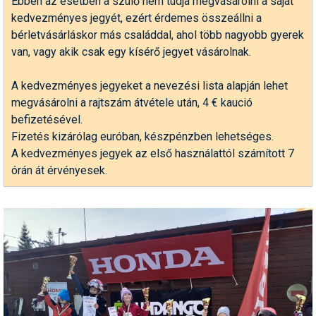
Ebben az esetben a szülő nem tudja megvásárolni a saját
kedvezményes jegyét, ezért érdemes összeállni a
Termékajánló
bérletvásárláskor más családdal, ahol több nagyobb gyerek
van, vagy akik csak egy kísérő jegyet vásárolnak.
Történelem
Túrasí
A kedvezményes jegyeket a nevezési lista alapján lehet
megvásárolni a rajtszám átvétele után, 4 € kaució
Utasbiztosítás
befizetésével.
Fizetés kizárólag euróban, készpénzben lehetséges.
Utazási tippek
A kedvezményes jegyek az első használattól számított 7
Védőfelszerelés
órán át érvényesek.
Wellness