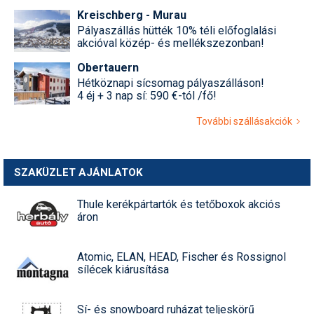
Kreischberg - Murau
Pályaszállás hütték 10% téli előfoglalási
akcióval közép- és mellékszezonban!
Obertauern
Hétköznapi sícsomag pályaszálláson!
4 éj + 3 nap sí: 590 €-tól /fő!
További szállásakciók
SZAKÜZLET AJÁNLATOK
Thule kerékpártartók és tetőboxok akciós
áron
Atomic, ELAN, HEAD, Fischer és Rossignol
sílécek kiárusítása
Sí- és snowboard ruházat teljeskörű