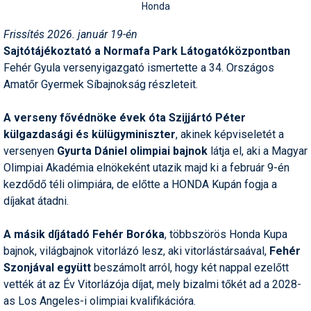
Honda
Frissítés 2026. január 19-én
Sajtótájékoztató a Normafa Park Látogatóközpontban
Fehér Gyula versenyigazgató ismertette a 34. Országos
Amatőr Gyermek Síbajnokság részleteit.
A verseny fővédnöke évek óta Szijjártó Péter
külgazdasági és külügyminiszter
, akinek képviseletét a
versenyen
Gyurta Dániel olimpiai bajnok
látja el, aki a Magyar
Olimpiai Akadémia elnökeként utazik majd ki a február 9-én
kezdődő téli olimpiára, de előtte a HONDA Kupán fogja a
díjakat átadni.
A másik díjátadó Fehér Boróka
, többszörös Honda Kupa
bajnok, világbajnok vitorlázó lesz, aki vitorlástársaával,
Fehér
Szonjával együtt
beszámolt arról, hogy két nappal ezelőtt
vették át az Év Vitorlázója díjat, mely bizalmi tőkét ad a 2028-
as Los Angeles-i olimpiai kvalifikációra.