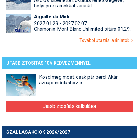
Akciós síbérlettel, oktatás lehetőségével,
helyi programokkal várunk!
Aiguille du Midi
2027.01.29 - 2027.02.07
Chamonix-Mont Blanc Unlimited sítúra 01.29.
További utazási ajánlatok
UTASBIZTOSÍTÁS 10% KEDVEZMÉNNYEL
Kösd meg most, csak pár perc! Akár
aznapi induláshoz is.
Utasbiztosítás kalkulátor
SZÁLLÁSAKCIÓK 2026/2027