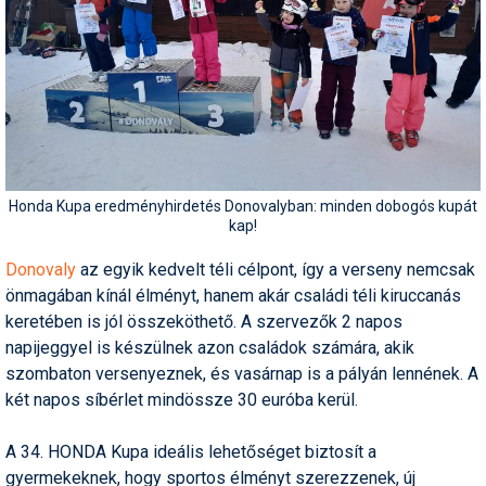
Honda Kupa eredményhirdetés Donovalyban: minden dobogós kupát
kap!
Donovaly
az egyik kedvelt téli célpont, így a verseny nemcsak
önmagában kínál élményt, hanem akár családi téli kiruccanás
keretében is jól összeköthető. A szervezők 2 napos
napijeggyel is készülnek azon családok számára, akik
szombaton versenyeznek, és vasárnap is a pályán lennének. A
két napos síbérlet mindössze 30 euróba kerül.
A 34. HONDA Kupa ideális lehetőséget biztosít a
gyermekeknek, hogy sportos élményt szerezzenek, új