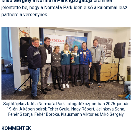
Mikó Gergely a Normafa Park igazgatója
örömmel
jelentette be, hogy a Normafa Park idén első alkalommal lesz
partnere a versenynek.
Sajtótájékoztató a Normafa Park Látogatóközpontban 2026. január
19-én. A képen balról: Fehér Gyula, Nagy Róbert, Jelinkova Sona,
Fehér Szonja, Fehér Boróka, Klausmann Viktor és Mikó Gergely
KOMMENTEK