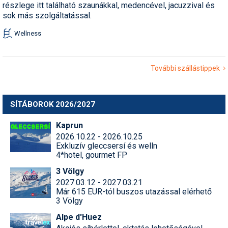
részlege itt található szaunákkal, medencével, jacuzzival és
sok más szolgáltatással.
Wellness
További szállástippek
SÍTÁBOROK 2026/2027
Kaprun
2026.10.22 - 2026.10.25
Exkluzív gleccsersí és welln
4*hotel, gourmet FP
3 Völgy
2027.03.12 - 2027.03.21
Már 615 EUR-tól buszos utazással elérhető
3 Völgy
Alpe d'Huez