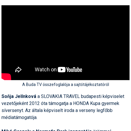
A Buda TV összefoglalója a sajtótájékoztatóról
Soňja Jelínková
a SLOVAKIA TRAVEL budapesti képviselet
vezetőjeként 2012 óta támogatja a HONDA Kupa gyermek
síversenyt. Az általa képviselt iroda a verseny legfőbb
médiatámogatója.