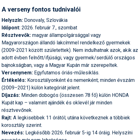
Pályázatok
A verseny fontos tudnivalói
Portálinfo
Helyszín:
Donovaly, Szlovákia
Időpont:
2026. február 7., szombat
Rajzok
Résztvevők:
magyar állampolgársággal vagy
Síbérletárak
Magyarországon állandó lakcímmel rendelkező gyermekek
(2009-2021 között születettek). Nem indulhatnak azok, akik az
Síbörze
adott évben felnőtt/ifjúsági, vagy gyermek/serdülő országos
bajnokságban, vagy a Magyar Kupán már szerepeltek.
Sícipő
Versenynem:
Egyfutamos óriás-műlesiklás.
Sífelszerelés
Értékelés:
Korosztályonként és nemenként; minden év­szám
(2009–2021) külön kategóriát jelent.
Sífutás
Díjazás:
Minden dobogós (összesen 78 fő) külön HONDA
Kupát kap – valamint ajándék és oklevél jár minden
Síléc
résztvevőnek.
Símánia
Rajt:
A legkisebbek 11 órától; utána következnek a többiek
korosztály szerint.
Síoktatás
Nevezés:
Legkésőbb 2026. február 5-ig 14 óráig. Helyszíni