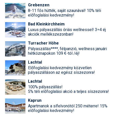
Grebenzen
8-11 fős hütték, saját szaunával! 10% téli
előfoglalási kedvezmény!
Bad Kleinkirchheim
Luxus pályaszállás óriás wellnessel! 3=4 éj
akciók mellékszezonban!
Turracher Höhe
Pályaszállás****, félpanzió, wellness januári
hétköznapokon 109 €-tól /éj!
Lachtal
Előfoglalási kedvezmény közvetlen
pályaszálláson az egész síszezonra!
Lachtal
100% pályaszállás!
5% téli előfoglalási akció a teljes síszezonra!
Kaprun
Apartmanok a sífelvonótól 250 méterre! 15%
előfoglalási kedvezmény!