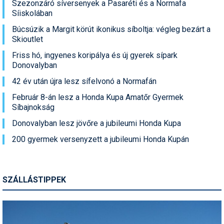
Szezonzáró síversenyek a Pasaréti és a Normafa
Síiskolában
Búcsúzik a Margit körút ikonikus síboltja: végleg bezárt a
Skioutlet
Friss hó, ingyenes koripálya és új gyerek sípark
Donovalyban
42 év után újra lesz sífelvonó a Normafán
Február 8-án lesz a Honda Kupa Amatőr Gyermek
Síbajnokság
Donovalyban lesz jövőre a jubileumi Honda Kupa
200 gyermek versenyzett a jubileumi Honda Kupán
SZÁLLÁSTIPPEK