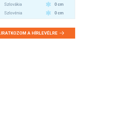
0 cm
Szlovákia
0 cm
Szlovénia
LIRATKOZOM A HÍRLEVÉLRE