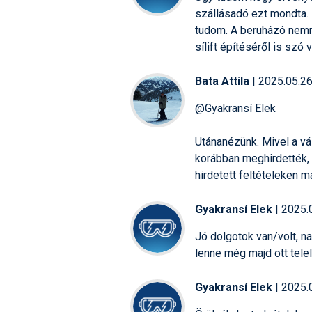
szállásadó ezt mondta.
tudom. A beruházó nemrég
sílift építéséről is szó
Bata Attila
| 2025.05.26
@Gyakransí Elek
Utánanézünk. Mivel a vá
korábban meghirdették,
hirdetett feltételeken m
Gyakransí Elek
| 2025.
Jó dolgotok van/volt, nag
lenne még majd ott telel
Gyakransí Elek
| 2025.