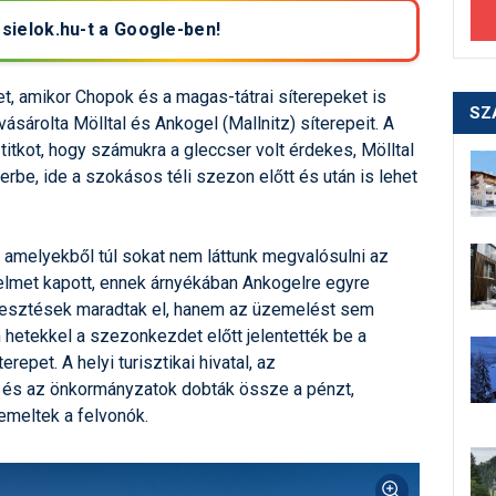
 sielok.hu-t a Google-ben!
et, amikor Chopok és a magas-tátrai síterepeket is
SZ
sárolta Mölltal és Ankogel (Mallnitz) síterepeit. A
titkot, hogy számukra a gleccser volt érdekes, Mölltal
erbe, ide a szokásos téli szezon előtt és után is lehet
 amelyekből túl sokat nem láttunk megvalósulni az
yelmet kapott, ennek árnyékában Ankogelre egyre
jlesztések maradtak el, hanem az üzemelést sem
hetekkel a szezonkezdet előtt jelentették be a
repet. A helyi turisztikai hivatal, az
 és az önkormányzatok dobták össze a pénzt,
meltek a felvonók.