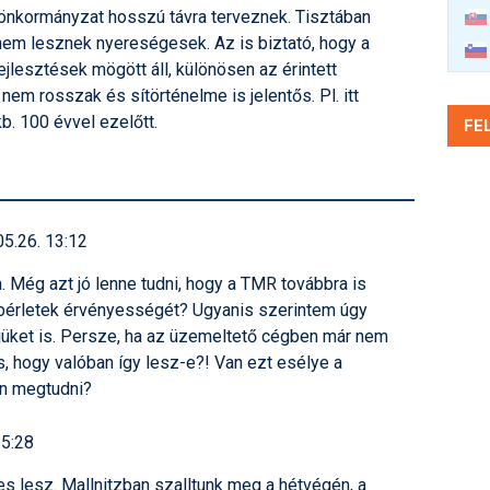
 önkormányzat hosszú távra terveznek. Tisztában
nem lesznek nyereségesek. Az is biztató, hogy a
jlesztések mögött áll, különösen az érintett
nem rosszak és sítörténelme is jelentős. Pl. itt
 kb. 100 évvel ezelőtt.
FE
05.26. 13:12
 Még azt jó lenne tudni, hogy a TMR továbbra is
 bérletek érvényességét? Ugyanis szerintem úgy
tjüket is. Persze, ha az üzemeltető cégben már nem
s, hogy valóban így lesz-e?! Van ezt esélye a
an megtudni?
15:28
 lesz. Mallnitzban szalltunk meg a hétvégén, a