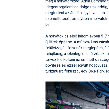
meg a horvátországi Adria Commoditie
idegenforgalomban dolgoztak eddig, d
megtörtént az átadás, így hivatalos, h
üzemeltetését, amelyben a horvátok 
bír.
A horvátok az első három évben 5-7 m
új liftek építése. A műszaki tanúsítv
felülvizsgált felvonók meglepően jó
felújításig, a jelenlegi ellenőrzések
tervezik elkölteni az említett összeg
bővítése és ezzel együtt hóágyúzás fe
turizmusra fókuszál, egy Bike Park ép