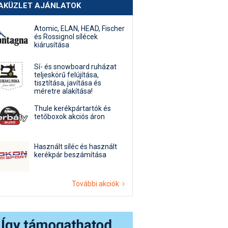
AKÜZLET AJÁNLATOK
Atomic, ELAN, HEAD, Fischer
és Rossignol sílécek
kiárusítása
Sí- és snowboard ruházat
teljeskörű felújítása,
tisztítása, javítása és
méretre alakítása!
Thule kerékpártartók és
tetőboxok akciós áron
Használt síléc és használt
kerékpár beszámítása
További akciók