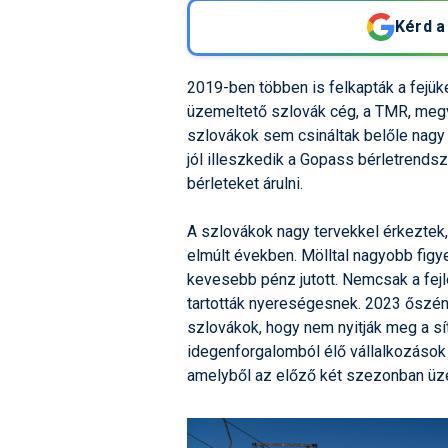
Kérd a
2019-ben többen is felkapták a fejük
üzemeltető szlovák cég, a TMR, megvá
szlovákok sem csináltak belőle nagy 
jól illeszkedik a Gopass bérletrendsz
bérleteket árulni.
A szlovákok nagy tervekkel érkeztek,
elmúlt években. Mölltal nagyobb fig
kevesebb pénz jutott. Nemcsak a fe
tartották nyereségesnek. 2023 őszén 
szlovákok, hogy nem nyitják meg a síte
idegenforgalomból élő vállalkozások
amelyből az előző két szezonban üze