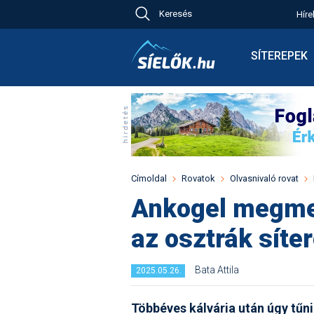
Keresés
Híre
Ch
Bú
SÍTEREPEK
Pr
Síterepkeres
Új
Élménybesz
Ny
Síbérletárak
A
Terepcsopor
Hó
Toplista
Kr
Időjárás előr
Címoldal
Rovatok
Olvasnivaló rovat
Kr
Havazás előr
Ankogel megmen
M
Webkamerák
az osztrák síte
Fotók
Pályaszállás
Bata Attila
2025.05.26.
Többéves kálvária után úgy tűnik