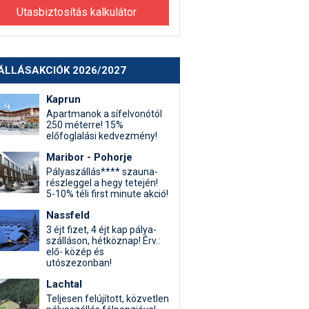
Utasbiztosítás kalkulátor
ÁLLÁSAKCIÓK 2026/2027
Kaprun
Apartmanok a sífelvonótól
250 méterre! 15%
előfoglalási kedvezmény!
Maribor - Pohorje
Pályaszállás**** szauna-
részleggel a hegy tetején!
5-10% téli first minute akció!
Nassfeld
3 éjt fizet, 4 éjt kap pálya-
szálláson, hétköznap! Érv.:
elő- közép és
utószezonban!
Lachtal
Teljesen felújított, közvetlen