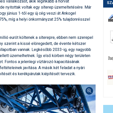
s vállalkozást, akik leginkább a horvát
SZ
e nyitottak voltak egy síterep üzemeltetésére. Már
ogy június 1-től egy új cég veszi át Ankogel
75%, míg a helyi önkormányzat 25% tulajdonrésszel
illió eurót költenek a síterepre, ebben nem szerepel
ány szerint a kissé elöregedett, de évente kétszer
 állapotban vannak. Legkésőbb 2033-ig, egy nagyobb
 mellett üzemelhetnek. Így első körben négy területen
et. Fontos a jelenlegi víztározó kapacitásának
ltételeinek javítása. A másik két feladat a nyári
ítését és kerékpárutak kiépítését tervezik.