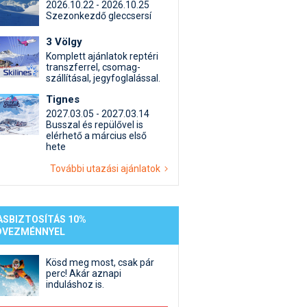
st kiegészítő sportok: bringa, szörf, stb.
Akciók
Új termékek
2026.10.22 - 2026.10.25
Szezonkezdő gleccsersí
en egyéb síeléshez kapcsolódó téma
Termékkereső
nlappal kapcsolatos kérdések és válaszok
3 Völgy
Komplett ajánlatok reptéri
tlen beszélgetések
transzferrel, csomag-
szállításal, jegyfoglalással.
Tignes
2027.03.05 - 2027.03.14
Busszal és repülővel is
elérhető a március első
hete
További utazási ajánlatok
ASBIZTOSÍTÁS 10%
DVEZMÉNNYEL
Kösd meg most, csak pár
perc! Akár aznapi
induláshoz is.