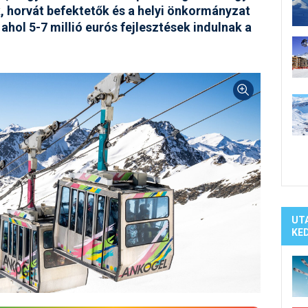
Síelé
, horvát befektetők és a helyi önkormányzat
Mind
hol 5-7 millió eurós fejlesztések indulnak a
A ho
Köte
UT
KE