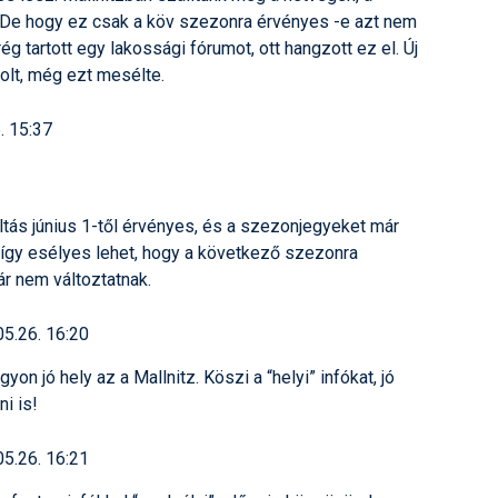
 De hogy ez csak a köv szezonra érvényes -e azt nem
 tartott egy lakossági fórumot, ott hangzott ez el. Új
 volt, még ezt mesélte.
. 15:37
ltás június 1-től érvényes, és a szezonjegyeket már
 így esélyes lehet, hogy a következő szezonra
ár nem változtatnak.
05.26. 16:20
yon jó hely az a Mallnitz. Köszi a “helyi” infókat, jó
ni is!
05.26. 16:21