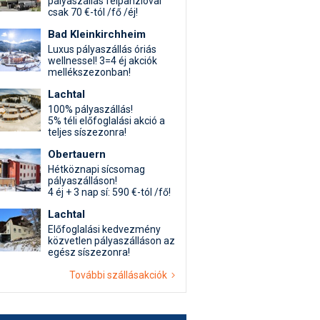
pályaszállás félpanzióval
csak 70 €-tól /fő /éj!
Bad Kleinkirchheim
Luxus pályaszállás óriás
wellnessel! 3=4 éj akciók
mellékszezonban!
Lachtal
100% pályaszállás!
5% téli előfoglalási akció a
teljes síszezonra!
Obertauern
Hétköznapi sícsomag
pályaszálláson!
4 éj + 3 nap sí: 590 €-tól /fő!
Lachtal
Előfoglalási kedvezmény
közvetlen pályaszálláson az
egész síszezonra!
További szállásakciók