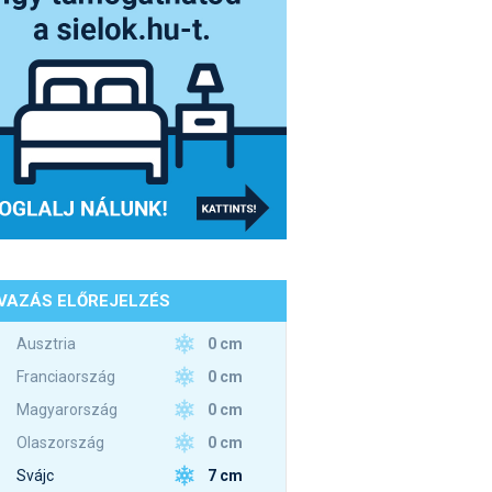
VAZÁS ELŐREJELZÉS
0 cm
Ausztria
0 cm
Franciaország
0 cm
Magyarország
0 cm
Olaszország
7 cm
Svájc