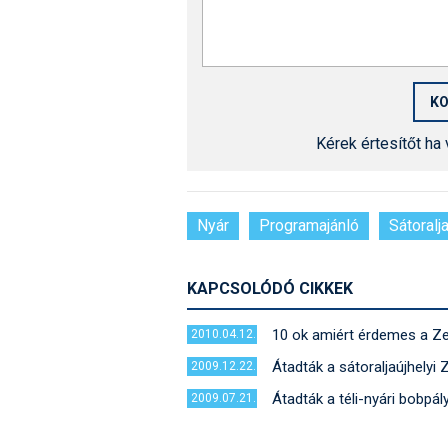
Kérek értesítőt ha
Nyár
Programajánló
Sátoralj
KAPCSOLÓDÓ CIKKEK
10 ok amiért érdemes a Z
2010.04.12.
Átadták a sátoraljaújhelyi
2009.12.22.
Átadták a téli-nyári bobpál
2009.07.21.