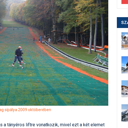
SZ
g sípálya 2009 októberében
s a tányéros liftre vonatkozik, mivel ezt a két elemet