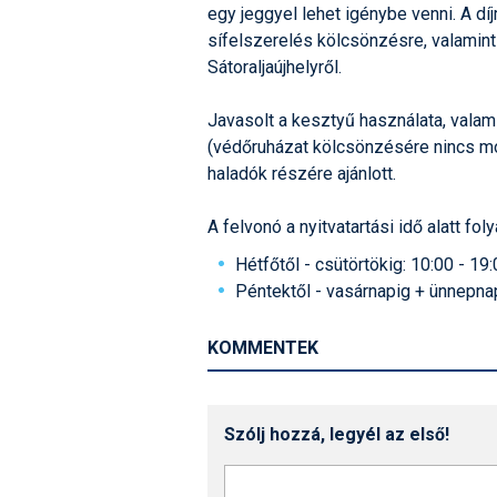
egy jeggyel lehet igénybe venni. A d
sífelszerelés kölcsönzésre, valamint
Sátoraljaújhelyről.
Javasolt a kesztyű használata, valam
(védőruházat kölcsönzésére nincs mó
haladók részére ajánlott.
A felvonó a nyitvatartási idő alatt f
Hétfőtől - csütörtökig: 10:00 - 19:
Péntektől - vasárnapig + ünnepnap
KOMMENTEK
Szólj hozzá, legyél az első!