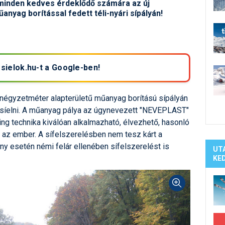
Síelé
t minden kedves érdeklődő számára az új
nyag borítással fedett téli-nyári sípályán!
Mind
A ho
Köte
 sielok.hu-t a Google-ben!
négyzetméter alapterületű műanyag borítású sípályán
 síelni. A műanyag pálya az úgynevezett "NEVEPLAST"
ing technika kiválóan alkalmazható, élvezhető, hasonló
e az ember. A sífelszerelésben nem tesz kárt a
y esetén némi felár ellenében sífelszerelést is
UT
KE