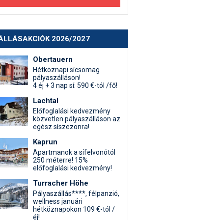
ÁLLÁSAKCIÓK 2026/2027
Obertauern
Hétköznapi sícsomag
pályaszálláson!
4 éj + 3 nap sí: 590 €-tól /fő!
Lachtal
Előfoglalási kedvezmény
közvetlen pályaszálláson az
egész síszezonra!
Kaprun
Apartmanok a sífelvonótól
250 méterre! 15%
előfoglalási kedvezmény!
Turracher Höhe
Pályaszállás****, félpanzió,
wellness januári
hétköznapokon 109 €-tól /
éj!