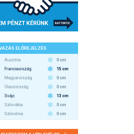
VAZÁS ELŐREJELZÉS
0 cm
Ausztria
15 cm
Franciaország
0 cm
Magyarország
0 cm
Olaszország
13 cm
Svájc
0 cm
Szlovákia
0 cm
Szlovénia