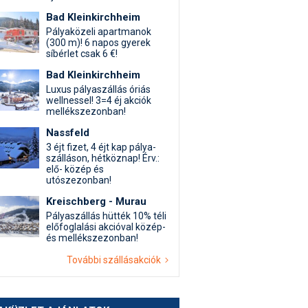
Bad Kleinkirchheim
Pályaközeli apartmanok
(300 m)! 6 napos gyerek
síbérlet csak 6 €!
Bad Kleinkirchheim
Luxus pályaszállás óriás
wellnessel! 3=4 éj akciók
mellékszezonban!
Nassfeld
3 éjt fizet, 4 éjt kap pálya-
szálláson, hétköznap! Érv.:
elő- közép és
utószezonban!
Kreischberg - Murau
Pályaszállás hütték 10% téli
előfoglalási akcióval közép-
és mellékszezonban!
További szállásakciók