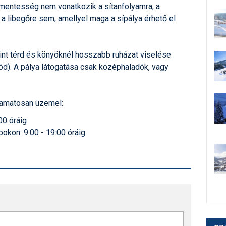
íjmentesség nem vonatkozik a sítanfolyamra, a
 a libegőre sem, amellyel maga a sípálya érhető el
int térd és könyöknél hosszabb ruházat viselése
d). A pálya látogatása csak középhaladók, vagy
olyamatosan üzemel:
00 óráig
okon: 9:00 - 19:00 óráig