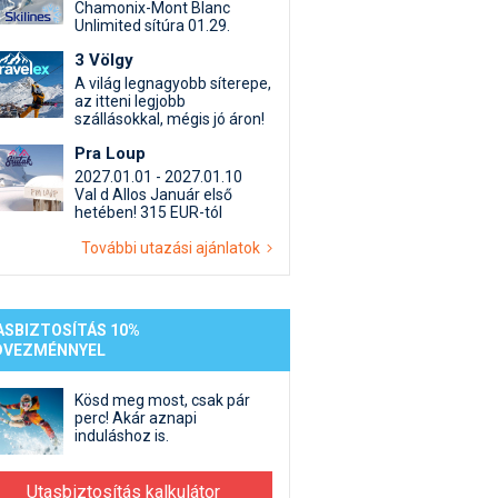
st kiegészítő sportok: bringa, szörf, stb.
Akciók
Új termékek
Chamonix-Mont Blanc
Unlimited sítúra 01.29.
en egyéb síeléshez kapcsolódó téma
Termékkereső
3 Völgy
nlappal kapcsolatos kérdések és válaszok
A világ legnagyobb síterepe,
tlen beszélgetések
az itteni legjobb
szállásokkal, mégis jó áron!
Pra Loup
2027.01.01 - 2027.01.10
Val d Allos Január első
hetében! 315 EUR-tól
További utazási ajánlatok
ASBIZTOSÍTÁS 10%
DVEZMÉNNYEL
Kösd meg most, csak pár
perc! Akár aznapi
induláshoz is.
Utasbiztosítás kalkulátor