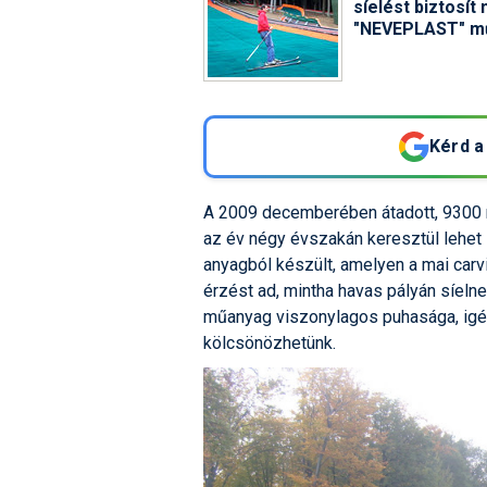
síelést biztosí
"NEVEPLAST" műa
Kérd a
A 2009 decemberében átadott, 9300 
az év négy évszakán keresztül lehet
anyagból készült, amelyen a mai carv
érzést ad, mintha havas pályán síeln
műanyag viszonylagos puhasága, igén
kölcsönözhetünk.