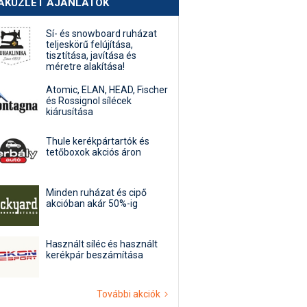
AKÜZLET AJÁNLATOK
Sí- és snowboard ruházat
teljeskörű felújítása,
tisztítása, javítása és
méretre alakítása!
Atomic, ELAN, HEAD, Fischer
és Rossignol sílécek
kiárusítása
Thule kerékpártartók és
tetőboxok akciós áron
Minden ruházat és cipő
akcióban akár 50%-ig
Használt síléc és használt
kerékpár beszámítása
További akciók