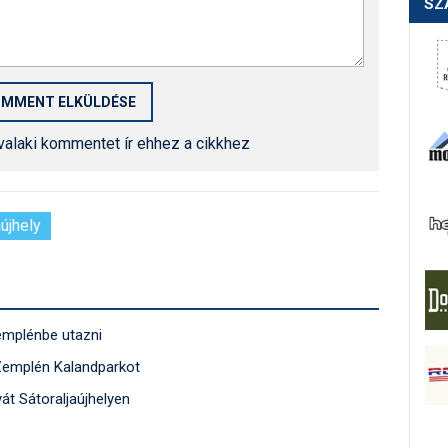
SZ
 valaki kommentet ír ehhez a cikkhez
aújhely
emplénbe utazni
 Zemplén Kalandparkot
yát Sátoraljaújhelyen