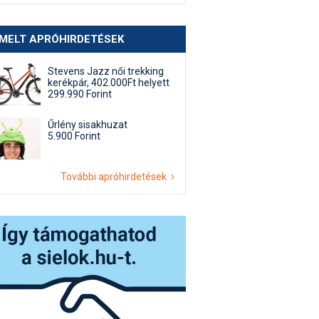
EMELT APRÓHIRDETÉSEK
Stevens Jazz női trekking
kerékpár, 402.000Ft helyett
299.990 Forint
Űrlény sisakhuzat
5.900 Forint
További apróhirdetések