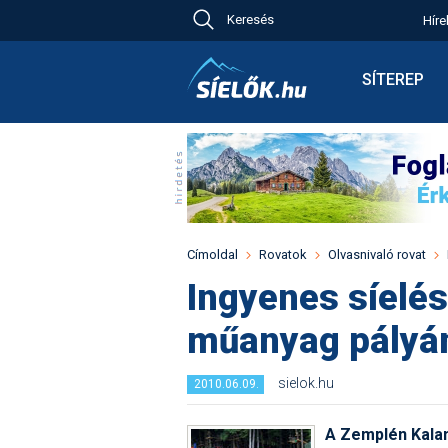
Keresés
Híre
Ch
Bú
SÍTEREP
Pr
Síterepkere
Új
Élménybesz
Ny
Síbérletárak
A
Terepcsopo
Hó
Toplista
Kr
Időjárás előr
Címoldal
Rovatok
Olvasnivaló rovat
Kr
Havazás előr
Ingyenes síelés
M
Webkamerá
műanyag pályá
Fotók
Pályaszállá
sielok.hu
2010.06.09.
A Zemplén Kaland