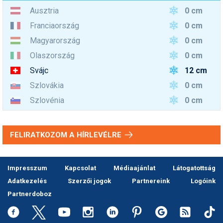
0 cm
Ausztria
0 cm
Franciaország
0 cm
Magyarország
0 cm
Olaszország
12 cm
Svájc
0 cm
Szlovákia
0 cm
Szlovénia
FELIRATKOZOM A HÍRLEVÉLRE
Impresszum
Kapcsolat
Médiaajánlat
Látogatottság
Adatkezelés
Szerzői jogok
Partnereink
Logóink
Partnerdoboz