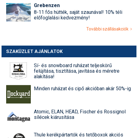
Grebenzen
8-11 fős hütték, saját szaunával! 10% téli
előfoglalási kedvezmény!
További szállásakciók
SZAKÜZLET AJÁNLATOK
Sí- és snowboard ruházat teljeskörű
felújítása, tisztítása, javítása és méretre
alakítása!
Minden ruházat és cipő akcióban akár 50%-ig
Atomic, ELAN, HEAD, Fischer és Rossignol
sílécek kiárusítása
Thule kerékpártartók és tetőboxok akciós