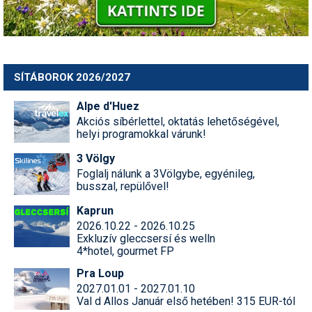
Termékajánló
Történelem
SÍTÁBOROK 2026/2027
Túrasí
Alpe d'Huez
Utasbiztosítás
Akciós síbérlettel, oktatás lehetőségével,
helyi programokkal várunk!
Utazási tippek
3 Völgy
Védőfelszerelés
Foglalj nálunk a 3Völgybe, egyénileg,
busszal, repülővel!
Wellness
Kaprun
2026.10.22 - 2026.10.25
Exkluzív gleccsersí és welln
4*hotel, gourmet FP
Pra Loup
2027.01.01 - 2027.01.10
Val d Allos Január első hetében! 315 EUR-tól