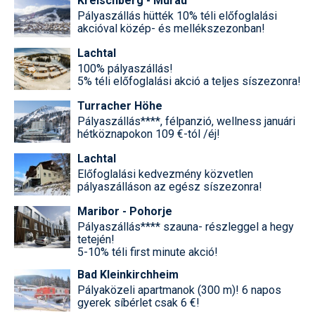
Kreischberg - Murau
Pályaszállás hütték 10% téli előfoglalási
akcióval közép- és mellékszezonban!
Lachtal
100% pályaszállás!
5% téli előfoglalási akció a teljes síszezonra!
Turracher Höhe
Pályaszállás****, félpanzió, wellness januári
hétköznapokon 109 €-tól /éj!
Lachtal
Előfoglalási kedvezmény közvetlen
pályaszálláson az egész síszezonra!
Maribor - Pohorje
Pályaszállás**** szauna- részleggel a hegy
tetején!
5-10% téli first minute akció!
Bad Kleinkirchheim
Pályaközeli apartmanok (300 m)! 6 napos
gyerek síbérlet csak 6 €!