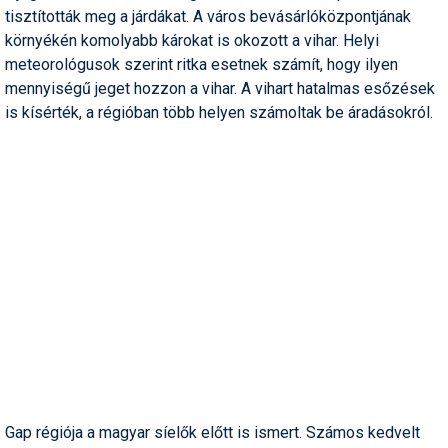
tisztították meg a járdákat. A város bevásárlóközpontjának
Humor
környékén komolyabb károkat is okozott a vihar. Helyi
Hütte
meteorológusok szerint ritka esetnek számít, hogy ilyen
mennyiségű jeget hozzon a vihar. A vihart hatalmas esőzések
Ingatlan
is kísérték, a régióban több helyen számoltak be áradásokról.
Interjúk
Játékok
Kerékpár
Korcsolya
Könyvajánló
Magazinok
Munkavállalás
Olvasnivaló
Gap régiója a magyar síelők előtt is ismert. Számos kedvelt