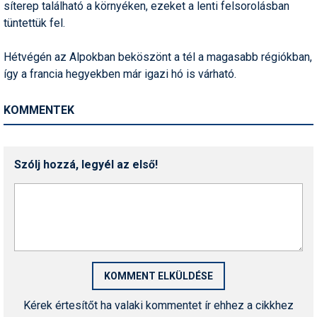
síterep található a környéken, ezeket a lenti felsorolásban
Pályázatok
tüntettük fel.
Portálinfo
Hétvégén az Alpokban beköszönt a tél a magasabb régiókban,
Rajzok
így a francia hegyekben már igazi hó is várható.
Síbérletárak
KOMMENTEK
Síbörze
Sícipő
Szólj hozzá, legyél az első!
Sífelszerelés
Sífutás
Síléc
Símánia
Síoktatás
Kérek értesítőt ha valaki kommentet ír ehhez a cikkhez