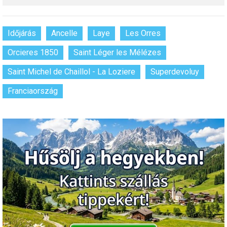
Síruházat
Síszerviz
Időjárás
Ancelle
Laye
Les Orres
Sítechnika
Orcieres 1850
Saint Léger les Mélézes
Síugrás
Saint Michel de Chaillol - La Loziere
Superdevoluy
Snowboard
Franciaország
Snowboardfelszerelés
Sportorvos
Szakértők
Szánkó
Szótárak
Telemark
Téli sportok