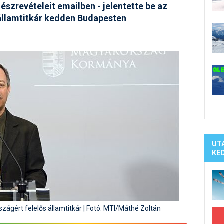
Síelé
észrevételeit emailben - jelentette be az
Mind
 államtitkár kedden Budapesten
A ho
Köte
UT
KE
zágért felelős államtitkár | Fotó: MTI/Máthé Zoltán