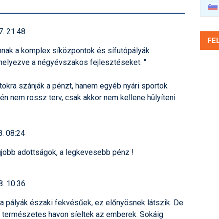
7. 21:48
FE
szánnak a komplex síközpontok és sífutópályák
 helyezve a négyévszakos fejlesztéseket. "
okra szánják a pénzt, hanem egyéb nyári sportok
tén nem rossz terv, csak akkor nem kellene hülyíteni
8. 08:24
gjobb adottságok, a legkevesebb pénz !
8. 10:36
a pályák északi fekvésűek, ez előnyösnek látszik. De
g természetes havon síeltek az emberek. Sokáig