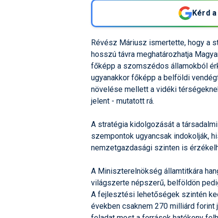
Kérd a
Révész Máriusz ismertette, hogy a stra
hosszú távra meghatározhatja Magyaror
főképp a szomszédos államokból érke
ugyanakkor főképp a belföldi vendégf
növelése mellett a vidéki térségekne
jelent - mutatott rá.
A stratégia kidolgozását a társadal
szempontok ugyancsak indokolják, hi
nemzetgazdasági szinten is érzékelh
A Miniszterelnökség államtitkára han
világszerte népszerű, belföldön pedi
A fejlesztési lehetőségek szintén k
években csaknem 270 milliárd forint 
feladat most a források hatékony fe