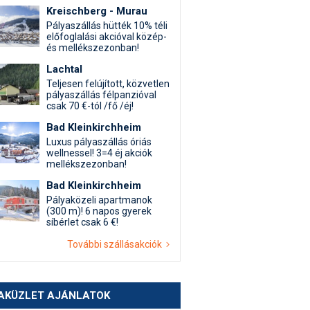
Kreischberg - Murau
Pályaszállás hütték 10% téli
előfoglalási akcióval közép-
és mellékszezonban!
Lachtal
Teljesen felújított, közvetlen
pályaszállás félpanzióval
csak 70 €-tól /fő /éj!
Bad Kleinkirchheim
Luxus pályaszállás óriás
wellnessel! 3=4 éj akciók
mellékszezonban!
Bad Kleinkirchheim
Pályaközeli apartmanok
(300 m)! 6 napos gyerek
síbérlet csak 6 €!
További szállásakciók
AKÜZLET AJÁNLATOK