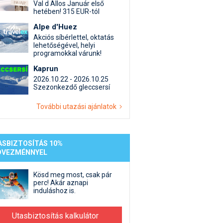
st kiegészítő sportok: bringa, szörf, stb.
Akciók
Új termékek
Val d Allos Január első
hetében! 315 EUR-tól
en egyéb síeléshez kapcsolódó téma
Termékkereső
Alpe d'Huez
nlappal kapcsolatos kérdések és válaszok
Akciós síbérlettel, oktatás
tlen beszélgetések
lehetőségével, helyi
programokkal várunk!
Kaprun
2026.10.22 - 2026.10.25
Szezonkezdő gleccsersí
További utazási ajánlatok
ASBIZTOSÍTÁS 10%
DVEZMÉNNYEL
Kösd meg most, csak pár
perc! Akár aznapi
induláshoz is.
Utasbiztosítás kalkulátor