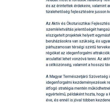
és az érintettek érdekeire, valamint 
túralehetőség fejlesztésére jusson 
Az Aktív és Ökoturisztikai Fejleszté
szemléletváltás jelentőségét hangsúl
elszigetelt projektek helyett egymás
beruházásokra van szükség, és ugyan
párhuzamosan térségi szintű terveket,
régiókat az idegenforgalmi attrakciók
arculattal lehet vonzóvá tenni. Az akt
a célközönség, valamint a hosszú táv
A Magyar Természetjáró Szövetség ig
idegenforgalmi kezdeményezések ren
átfogó stratégia mentén működhetnek
egyértelmű, példaként hozta, hogy a 
éve, és ennél is jóval többen kezdene