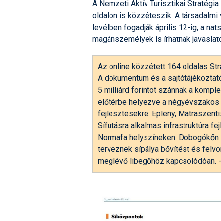
A Nemzeti Aktív Turisztikai Stratégia
oldalon is közzéteszik. A társadalmi
levélben fogadják április 12-ig, a n
magánszemélyek is írhatnak javaslato
Az online közzétett 164 oldalas Stra
A dokumentum és a sajtótájékoztat
5 milliárd forintot szánnak a kompl
előtérbe helyezve a négyévszakos f
fejlesztésekre: Eplény, Mátraszentis
Sífutásra alkalmas infrastruktúra f
Normafa helyszíneken. Dobogókőn 
terveznek sípálya bővítést és felvon
meglévő libegőhöz kapcsolódóan. -