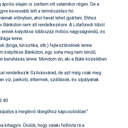
prilis elején is síeltem ott valamikor régen. De a
gyre kevesebb lett a természetes hó.
annak előnyben, ahol havat lehet gyártani. Ehhez
i Bánkúton nem áll rendelkezésre. A Lillafüredi tóból
 de ennek kiépítése többszáz milliós nagyságrendű, és
drága lenne.
tok (briga, túrisztika, stb.) fejlesztésének lenne
rum kiépítése Bánkúton, egy soha meg nem térülő,
lan beruházás lenne. Mondom én, aki a Bükk közelében
kal rendelkezik Szilvásvárad, de azt még csak meg
an víz, parkoló, éttermek, szállások, és sípályának
2:40
t sípálya a meglévő libegőhöz kapcsolódóan."
na kihagyni. Örülök, hogy valaki felhívta rá a