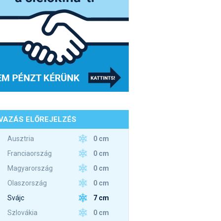
VAZÁS ELŐREJELZÉS
0 cm
Ausztria
0 cm
Franciaország
0 cm
Magyarország
0 cm
Olaszország
7 cm
Svájc
0 cm
Szlovákia