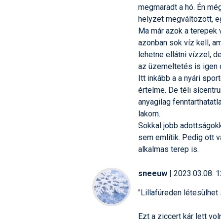
megmaradt a hó. Én még á
helyzet megváltozott, e
Ma már azok a terepek v
azonban sok víz kell, am
lehetne ellátni vízzel,
az üzemeltetés is igen 
Itt inkább a a nyári spor
értelme. De téli sícent
anyagilag fenntarthatat
lakom.
Sokkal jobb adottságok
sem említik. Pedig ott v
alkalmas terep is.
sneeuw
| 2023.03.08. 1
"Lillafüreden létesülhe
Ezt a ziccert kár lett vol