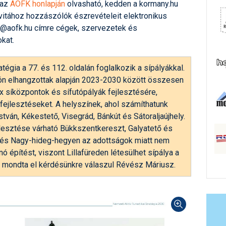
 az
AÖFK honlapján
olvasható, kedden a kormany.hu
 vitához hozzászólók észrevételeit elektronikus
ats@aofk.hu címre cégek, szervezetek és
kat.
tégia a 77. és 112. oldalán foglalkozik a sípályákkal.
ón elhangzottak alapján 2023-2030 között összesen
ex síközpontok és sífutópályák fejlesztésére,
ejlesztéseket. A helyszínek, ahol számíthatunk
tván, Kékestető, Visegrád, Bánkút és Sátoraljaújhely.
ejlesztése várható Bükkszentkereszt, Galyatető és
és Nagy-hideg-hegyen az adottságok miatt nem
ó építést, viszont Lillafüreden létesülhet sípálya a
 mondta el kérdésünkre válaszul Révész Máriusz.