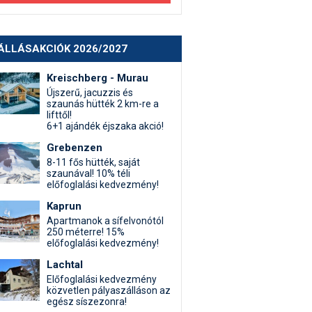
ÁLLÁSAKCIÓK 2026/2027
Kreischberg - Murau
Újszerű, jacuzzis és
szaunás hütték 2 km-re a
lifttől!
6+1 ajándék éjszaka akció!
Grebenzen
8-11 fős hütték, saját
szaunával! 10% téli
előfoglalási kedvezmény!
Kaprun
Apartmanok a sífelvonótól
250 méterre! 15%
előfoglalási kedvezmény!
Lachtal
Előfoglalási kedvezmény
közvetlen pályaszálláson az
egész síszezonra!