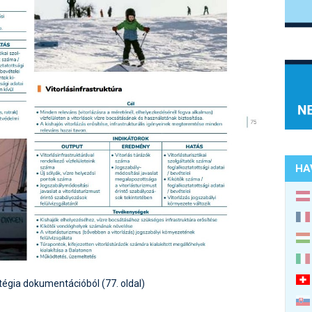
HA
tégia dokumentációból (77. oldal)