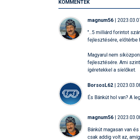
KOMMENTEK
magnum56
| 2023.03.0
"...5 milliárd forintot 
fejlesztésére, előtérbe
Magyarul nem síközpont
fejlesztésére. Ami szin
ígéretekkel a síelőket.
BorsosL62
| 2023.03.0
És Bánkút hol van? A le
magnum56
| 2023.03.0
Bánkút magasan van és 
csak addig volt az, amí