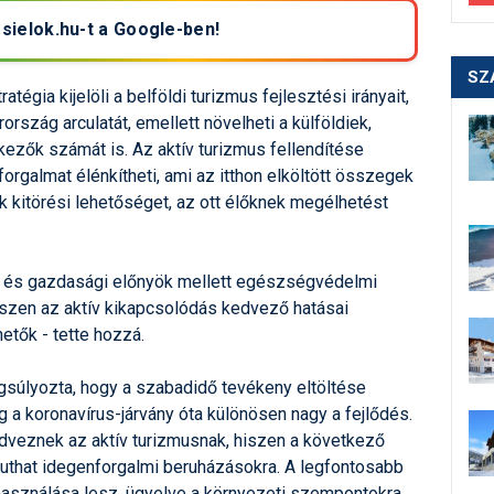
 sielok.hu-t a Google-ben!
SZ
tégia kijelöli a belföldi turizmus fejlesztési irányait,
szág arculatát, emellett növelheti a külföldiek,
zők számát is. Az aktív turizmus fellendítése
orgalmat élénkítheti, ami az itthon elköltött összegek
k kitörési lehetőséget, az ott élőknek megélhetést
mi és gazdasági előnyök mellett egészségvédelmi
szen az aktív kikapcsolódás kedvező hatásai
etők - tette hozzá.
gsúlyozta, hogy a szabadidő tevékeny eltöltése
g a koronavírus-járvány óta különösen nagy a fejlődés.
edveznek az aktív turizmusnak, hiszen a következő
juthat idegenforgalmi beruházásokra. A legfontosabb
lhasználása lesz, ügyelve a környezeti szempontokra