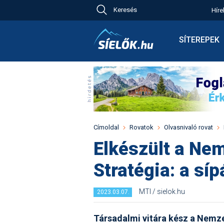
Keresés
Híre
Ch
Bú
SÍTEREPEK
Pr
Síterepkeres
Új
Élménybesz
Ny
Síbérletárak
A
Terepcsopor
Hó
Toplista
Kr
Időjárás előr
Címoldal
Rovatok
Olvasnivaló rovat
Kr
Havazás előr
Elkészült a Nem
M
Webkamerák
Stratégia: a síp
Fotók
Pályaszállás
MTI / sielok.hu
2023.03.07.
Társadalmi vitára kész a Nemzet