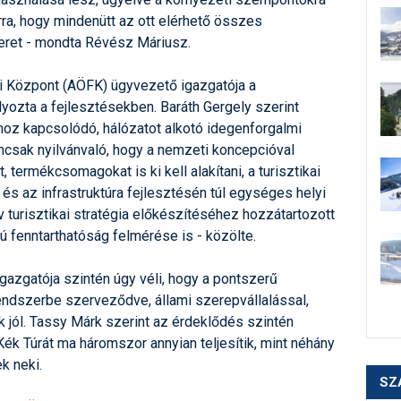
arra, hogy mindenütt az ott elérhető összes
keret - mondta Révész Máriusz.
si Központ (AÖFK) ügyvezető igazgatója a
yozta a fejlesztésekben. Baráth Gergely szerint
hoz kapcsolódó, hálózatot alkotó idegenforgalmi
csak nyilvánvaló, hogy a nemzeti koncepcióval
 termékcsomagokat is ki kell alakítani, a turisztikai
 és az infrastruktúra fejlesztésén túl egységes helyi
ív turisztikai stratégia előkészítéséhez hozzátartozott
ú fenntarthatóság felmérése is - közölte.
azgatója szintén úgy véli, hogy a pontszerű
dszerbe szerveződve, állami szerepvállalással,
 jól. Tassy Márk szerint az érdeklődés szintén
Kék Túrát ma háromszor annyian teljesítik, mint néhány
k neki.
SZ