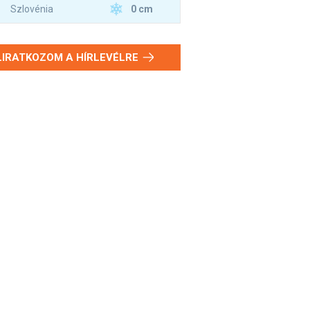
0 cm
Szlovénia
LIRATKOZOM A HÍRLEVÉLRE