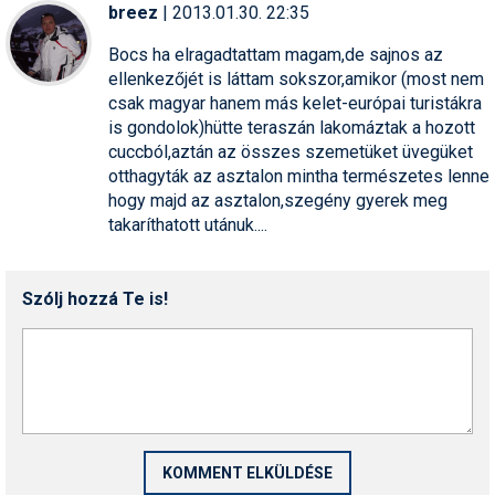
breez
| 2013.01.30. 22:35
Bocs ha elragadtattam magam,de sajnos az
ellenkezőjét is láttam sokszor,amikor (most nem
csak magyar hanem más kelet-európai turistákra
is gondolok)hütte teraszán lakomáztak a hozott
cuccból,aztán az összes szemetüket üvegüket
otthagyták az asztalon mintha természetes lenne
hogy majd az asztalon,szegény gyerek meg
takaríthatott utánuk....
Szólj hozzá Te is!