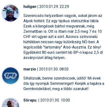
huligan
| 2013.01.29. 22:29
Szerencsés helyzetben vagyok, sokat járom az
Alpok hüttéit. Ez egy tipikus statisztikai tábla.
Ezek a kilengések bárhol megvannak, még
Zermattban is. Ott is ittam már 2,5 meg 7 és 10
CHF-ért ugyan azt a sört. Azonos színvonalú
hüttékben nincsen nagy különbség NÖ-ben. A
legolcsóbb "tartomány" Alsó-Ausztria. Ez tény!
Egyébként 80 euró centért kb BP-n kapsz 2,5 dl
ásványvizet átlag helyen...
marzio
| 2013.01.30. 08:02
Síhátizsák, benne szendvicsek, üdítő! Mi évek
óta így nyomjuk Semmeringet! Kenjék a hajukra a
Germknödelüket, meg a többi szarukat!
Sörapu.
| 2013.01.30. 10:00