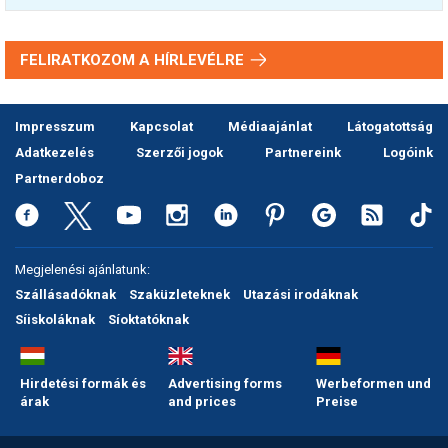
FELIRATKOZOM A HÍRLEVÉLRE
Impresszum
Kapcsolat
Médiaajánlat
Látogatottság
Adatkezelés
Szerzői jogok
Partnereink
Logóink
Partnerdoboz
Megjelenési ajánlatunk:
Szállásadóknak
Szaküzleteknek
Utazási irodáknak
Síiskoláknak
Síoktatóknak
Hirdetési formák és
Advertising forms
Werbeformen und
árak
and prices
Preise