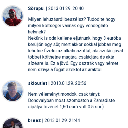
Sörapu.
| 2013.01.29. 20:40
Termékajánló
Milyen lehúzásról beszélsz? Tudod te hogy
Történelem
milyen költségei vannak egy vendéglátó
helynek?
Túrasí
Nekünk is oda kellene eljutnunk, hogy 3 euróba
kerüljön egy sör, mert akkor sokkal jobban meg
Utasbiztosítás
lehetne fizetni az alkalmazottat, aki azután jóval
Utazási tippek
többet költhetne magára, családjára és akár
sízésre is. Ez a jövő. Egy osztrák vagy német
Védőfelszerelés
nem szívja a fogát ezektől az áraktól.
Wellness
skioutlet
| 2013.01.29. 20:56
Nem véleményt mondok, csak tényt:
Donovalyban most szombaton a Zahradiste
sípálya tövénél 1,60 euró volt 0.5 sör:)
breez
| 2013.01.29. 21:44