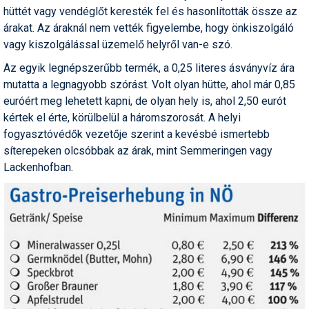
hüttét vagy vendéglőt keresték fel és hasonlították össze az
Humor
árakat. Az áraknál nem vették figyelembe, hogy önkiszolgáló
Hütte
vagy kiszolgálással üzemelő helyről van-e szó.
Az egyik legnépszerűbb termék, a 0,25 literes ásványvíz ára
Ingatlan
mutatta a legnagyobb szórást. Volt olyan hütte, ahol már 0,85
Interjúk
euróért meg lehetett kapni, de olyan hely is, ahol 2,50 eurót
kértek el érte, körülbelül a háromszorosát. A helyi
Játékok
fogyasztóvédők vezetője szerint a kevésbé ismertebb
síterepeken olcsóbbak az árak, mint Semmeringen vagy
Kerékpár
Lackenhofban.
Korcsolya
Könyvajánló
Magazinok
Munkavállalás
Olvasnivaló