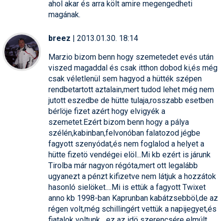
ahol akar és arra költ amire megengedheti
magának.
breez
| 2013.01.30. 18:14
Marzio bizom benn hogy szemetedet evés után
viszed magaddal és csak itthon dobod ki,és még
csak véletlenül sem hagyod a hütték szépen
rendbetartott aztalain,mert tudod lehet még nem
jutott eszedbe de hütte tulaja,rosszabb esetben
bérlöje fizet azért hogy elvigyék a
szemetet.Ezért bizom benn hogy a pálya
szélén,kabinban,felvonóban falatozod jégbe
fagyott szenyódat,és nem foglalod a helyet a
hütte fizetö vendégei elöl...Mi kb ezért is járunk
Tirolba már nagyon régóta,mert ott legalább
ugyanezt a pénzt kifizetve nem látjuk a hozzátok
hasonló sielöket....Mi is ettük a fagyott Twixet
anno kb 1998-ban Kaprunban kabátzsebböl,de az
régen volt,még schillingért vettük a napijegyet,és
fiatalok voltunk....ez az idö szerencsére elmúlt