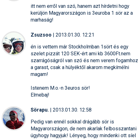
itt nem erről van szó, hanem azt hírdetni hogy
kerüljön Magyarországon is 3euroba 1 sör az a
marhaság!
Zsuzsoo
| 2013.01.30. 12:21
én is vettem már Stockholmban 1sört és egy
szelet pizzát 120 SEK-ért ami kb 3600Ft.nem
szarrágóságról van szó és nem verem fogamhoz
a garast, csak a hülyéktől akarom megkímélni
magam!
Istenem M.o.-n 3euros sör!
Elmebaj!
Sörapu.
| 2013.01.30. 12:58
Pedig van ennél sokkal drágább sör is
Magyarországon, de nem akarlak felbosszantani
úgyhogy hagyjuk! Lényeg, hogy mindenki ott síel