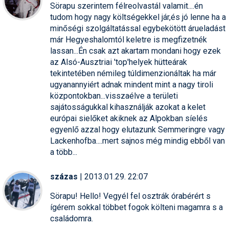
Sörapu szerintem félreolvastál valamit....én
tudom hogy nagy költségekkel jár,és jó lenne ha a
minőségi szolgáltatással egybekötött árueladást
már Hegyeshalomtól keletre is megfizetnék
lassan...Én csak azt akartam mondani hogy ezek
az Alsó-Ausztriai 'top'helyek hütteárak
tekintetében némileg túldimenzionáltak ha már
ugyanannyiért adnak mindent mint a nagy tiroli
központokban...visszaélve a területi
sajátosságukkal kihasználják azokat a kelet
európai sielőket akiknek az Alpokban síelés
egyenlő azzal hogy elutazunk Semmeringre vagy
Lackenhofba....mert sajnos még mindig ebből van
a több...
százas
| 2013.01.29. 22:07
Sörapu! Hello! Vegyél fel osztrák órabérért s
ígérem sokkal többet fogok költeni magamra s a
családomra.