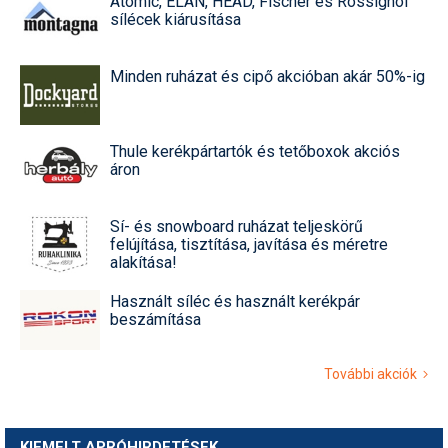
Atomic, ELAN, HEAD, Fischer és Rossignol
sílécek kiárusítása
Minden ruházat és cipő akcióban akár 50%-ig
Thule kerékpártartók és tetőboxok akciós
áron
Sí- és snowboard ruházat teljeskörű
felújítása, tisztítása, javítása és méretre
alakítása!
Használt síléc és használt kerékpár
beszámítása
További akciók
KIEMELT APRÓHIRDETÉSEK