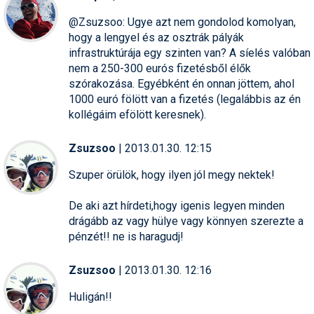
@Zsuzsoo: Ugye azt nem gondolod komolyan,
hogy a lengyel és az osztrák pályák
infrastruktúrája egy szinten van? A síelés valóban
nem a 250-300 eurós fizetésből élők
szórakozása. Egyébként én onnan jöttem, ahol
1000 euró fölött van a fizetés (legalábbis az én
kollégáim efölött keresnek).
Zsuzsoo
| 2013.01.30. 12:15
Szuper örülök, hogy ilyen jól megy nektek!
De aki azt hírdeti,hogy igenis legyen minden
drágább az vagy hülye vagy könnyen szerezte a
pénzét!! ne is haragudj!
Zsuzsoo
| 2013.01.30. 12:16
Huligán!!