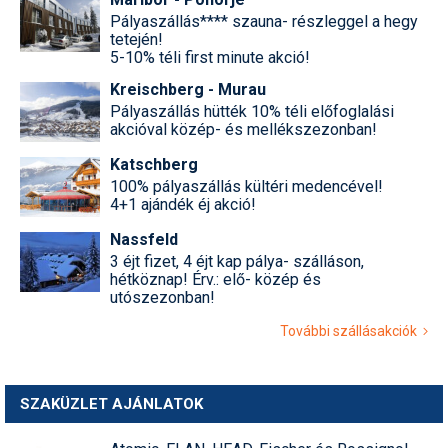
Pályaszállás**** szauna- részleggel a hegy
tetején!
5-10% téli first minute akció!
Kreischberg - Murau
Pályaszállás hütték 10% téli előfoglalási
akcióval közép- és mellékszezonban!
Katschberg
100% pályaszállás kültéri medencével!
4+1 ajándék éj akció!
Nassfeld
3 éjt fizet, 4 éjt kap pálya- szálláson,
hétköznap! Érv.: elő- közép és
utószezonban!
További szállásakciók
SZAKÜZLET AJÁNLATOK