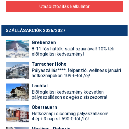
Utasbiztosítás kalkulátor
SZÁLLÁSAKCIÓK 2026/2027
Grebenzen
8-11 fős hütték, saját szaunával! 10% téli
előfoglalási kedvezmény!
Turracher Höhe
Pályaszállás****, félpanzió, wellness januári
hétköznapokon 109 €-tól /éj!
Lachtal
Előfoglalási kedvezmény közvetlen
pályaszálláson az egész síszezonra!
Obertauern
Hétköznapi sícsomag pályaszálláson!
4 éj + 3 nap sí: 590 €-tól /fő!
Maribor - Pohorje