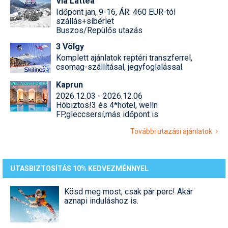
Via Lattea
Időpont jan, 9-16, ÁR: 460 EUR-tól
szállás+síbérlet
Buszos/Repülős utazás
3 Völgy
Komplett ajánlatok reptéri transzferrel,
csomag-szállításal, jegyfoglalással.
Kaprun
2026.12.03 - 2026.12.06
Hóbiztos!3 és 4*hotel, welln
FP,gleccsersí,más időpont is
További utazási ajánlatok
UTASBIZTOSÍTÁS 10% KEDVEZMÉNNYEL
Kösd meg most, csak pár perc! Akár
aznapi induláshoz is.