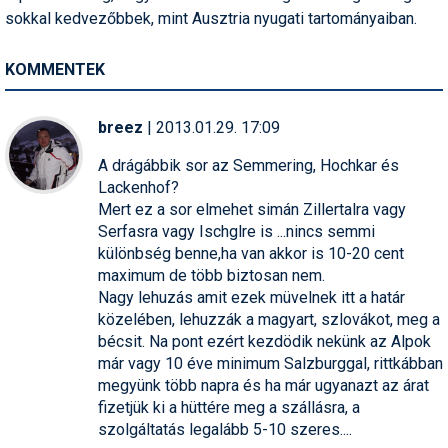
Síruházat
sokkal kedvezőbbek, mint Ausztria nyugati tartományaiban.
Síszerviz
KOMMENTEK
Sítechnika
Síugrás
breez
| 2013.01.29. 17:09
Snowboard
A drágábbik sor az Semmering, Hochkar és
Lackenhof?
Snowboardfelszerelés
Mert ez a sor elmehet simán Zillertalra vagy
Serfasra vagy Ischglre is ...nincs semmi
Sportorvos
különbség benne,ha van akkor is 10-20 cent
maximum de több biztosan nem.
Szakértők
Nagy lehuzás amit ezek müvelnek itt a határ
közelében, lehuzzák a magyart, szlovákot, meg a
Szánkó
bécsit. Na pont ezért kezdödik nekünk az Alpok
már vagy 10 éve minimum Salzburggal, rittkábban
Szótárak
megyünk több napra és ha már ugyanazt az árat
Telemark
fizetjük ki a hüttére meg a szállásra, a
szolgáltatás legalább 5-10 szeres....
Téli sportok