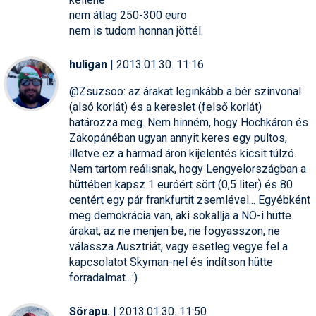
nem átlag 250-300 euro
nem is tudom honnan jöttél.
huligan
| 2013.01.30. 11:16
@Zsuzsoo: az árakat leginkább a bér színvonal
(alsó korlát) és a kereslet (felső korlát)
határozza meg. Nem hinném, hogy Hochkáron és
Zakopánéban ugyan annyit keres egy pultos,
illetve ez a harmad áron kijelentés kicsit túlzó.
Nem tartom reálisnak, hogy Lengyelországban a
hüttében kapsz 1 euróért sört (0,5 liter) és 80
centért egy pár frankfurtit zsemlével... Egyébként
meg demokrácia van, aki sokallja a NÖ-i hütte
árakat, az ne menjen be, ne fogyasszon, ne
válassza Ausztriát, vagy esetleg vegye fel a
kapcsolatot Skyman-nel és indítson hütte
forradalmat...:)
Sörapu.
| 2013.01.30. 11:50