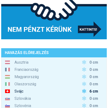
HAVAZÁS ELŐREJELZÉS
0 cm
Ausztria
0 cm
Franciaország
0 cm
Magyarország
0 cm
Olaszország
6 cm
Svájc
0 cm
Szlovákia
0 cm
Szlovénia