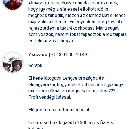
@marzio: óriási előnye ennek a módszernek,
hogy így még a síeléssel eltöltött idő is
meghosszabodik, hiszen az elemózsiát el lehet
majszolni a liften is. Én egyébként még tovább
fejlesztettem a takarékoskodást. Már zsugát
sem veszek, hanem fókát tapasztok a léc talpára
és felmászok a hegyre.
Zsuzsoo
| 2013.01.30. 10:49
Sörapu!
El kéne látogatni Lengyelországba és
elmagyarázni, hogy mehet ott minden ugyanúgy
mint sógoréknál és mégis harmada áron???
Profi vendéglátással..
Eléggé furcsa felfogásod van!
3euros sörhöz legalább 1500euros fizetés
kellene