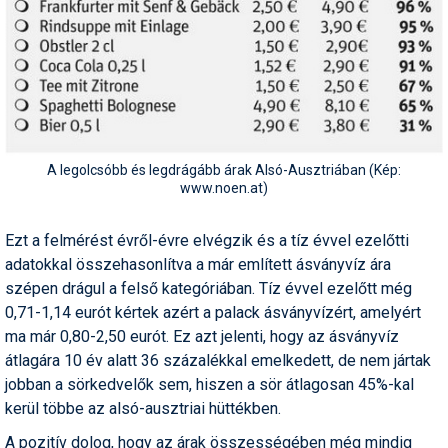
Pályázatok
Portálinfo
Rajzok
Síbérletárak
A legolcsóbb és legdrágább árak Alsó-Ausztriában (Kép:
Síbörze
www.noen.at)
Sícipő
Ezt a felmérést évről-évre elvégzik és a tíz évvel ezelőtti
Sífelszerelés
adatokkal összehasonlítva a már említett ásványvíz ára
szépen drágul a felső kategóriában. Tíz évvel ezelőtt még
Sífutás
0,71-1,14 eurót kértek azért a palack ásványvízért, amelyért
Síléc
ma már 0,80-2,50 eurót. Ez azt jelenti, hogy az ásványvíz
átlagára 10 év alatt 36 százalékkal emelkedett, de nem jártak
Símánia
jobban a sörkedvelők sem, hiszen a sör átlagosan 45%-kal
kerül többe az alsó-ausztriai hüttékben.
Síoktatás
A pozitív dolog, hogy az árak összességében még mindig