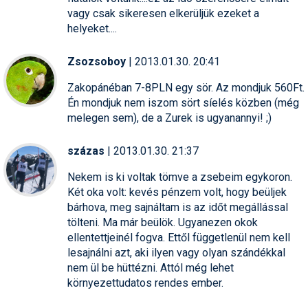
vagy csak sikeresen elkerüljük ezeket a
helyeket....
Zsozsoboy
| 2013.01.30. 20:41
Zakopánéban 7-8PLN egy sör. Az mondjuk 560Ft.
Én mondjuk nem iszom sört síelés közben (még
melegen sem), de a Zurek is ugyanannyi! ;)
százas
| 2013.01.30. 21:37
Nekem is ki voltak tömve a zsebeim egykoron.
Két oka volt: kevés pénzem volt, hogy beüljek
bárhova, meg sajnáltam is az időt megállással
tölteni. Ma már beülök. Ugyanezen okok
ellentettjeinél fogva. Ettől függetlenül nem kell
lesajnálni azt, aki ilyen vagy olyan szándékkal
nem ül be hüttézni. Attól még lehet
környezettudatos rendes ember.