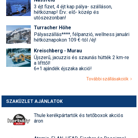
3 éjt fizet, 4 éjt kap pálya- szálláson,
hétköznap! Érv.: elő- közép és
utószezonban!
Turracher Höhe
Pályaszállás****, félpanzió, wellness januári
hétköznapokon 109 €-tól /éj!
Kreischberg - Murau
Újszerű, jacuzzis és szaunás hütték 2 km-re
a lifttől!
6+1 ajándék éjszaka akció!
További szállásakciók
SZAKÜZLET AJÁNLATOK
Thule kerékpártartók és tetőboxok akciós
áron