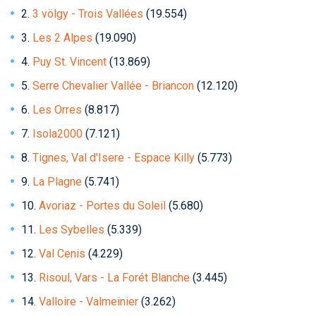
2.
3 völgy - Trois Vallées
(19.554)
Humor
3.
Les 2 Alpes
(19.090)
Hütte
4.
Puy St. Vincent
(13.869)
Ingatlan
5.
Serre Chevalier Vallée - Briancon
(12.120)
Interjúk
6.
Les Orres
(8.817)
Játékok
7.
Isola2000
(7.121)
Kerékpár
8.
Tignes, Val d'Isere - Espace Killy
(5.773)
9.
La Plagne
(5.741)
Korcsolya
10.
Avoriaz - Portes du Soleil
(5.680)
Könyvajánló
11.
Les Sybelles
(5.339)
Magazinok
12.
Val Cenis
(4.229)
Munkavállalás
13.
Risoul, Vars - La Forét Blanche
(3.445)
Olvasnivaló
14.
Valloire - Valmeinier
(3.262)