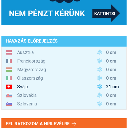
HAVAZÁS ELŐREJELZÉS
0 cm
Ausztria
0 cm
Franciaország
0 cm
Magyarország
0 cm
Olaszország
21 cm
Svájc
0 cm
Szlovákia
0 cm
Szlovénia
FELIRATKOZOM A HÍRLEVÉLRE