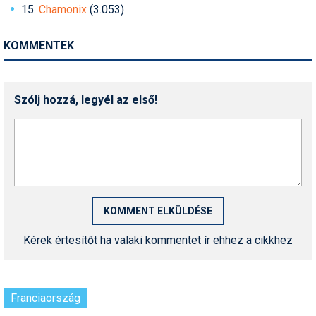
Pályázatok
15.
Chamonix
(3.053)
Portálinfo
KOMMENTEK
Rajzok
Síbérletárak
Szólj hozzá, legyél az első!
Síbörze
Sícipő
Sífelszerelés
Sífutás
Síléc
Kérek értesítőt ha valaki kommentet ír ehhez a cikkhez
Símánia
Síoktatás
Franciaország