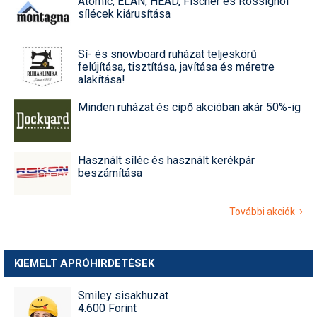
Atomic, ELAN, HEAD, Fischer és Rossignol
sílécek kiárusítása
Sí- és snowboard ruházat teljeskörű
felújítása, tisztítása, javítása és méretre
alakítása!
Minden ruházat és cipő akcióban akár 50%-ig
Használt síléc és használt kerékpár
beszámítása
További akciók
KIEMELT APRÓHIRDETÉSEK
Smiley sisakhuzat
4.600 Forint