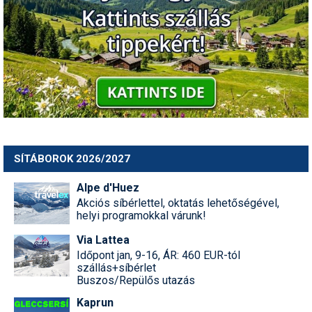
SÍTÁBOROK 2026/2027
Alpe d'Huez
Akciós síbérlettel, oktatás lehetőségével,
helyi programokkal várunk!
Via Lattea
Időpont jan, 9-16, ÁR: 460 EUR-tól
szállás+síbérlet
Buszos/Repülős utazás
Kaprun