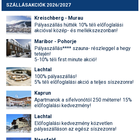
SZÁLLÁSAKCIÓK 2026/2027
Kreischberg - Murau
Pályaszállás hütték 10% téli előfoglalási
akcióval közép- és mellékszezonban!
Maribor - Pohorje
Pályaszállás**** szauna- részleggel a hegy
tetején!
5-10% téli first minute akció!
Lachtal
100% pályaszállás!
5% téli előfoglalási akció a teljes síszezonra!
Kaprun
Apartmanok a sífelvonótól 250 méterre! 15%
előfoglalási kedvezmény!
Lachtal
Előfoglalási kedvezmény közvetlen
pályaszálláson az egész síszezonra!
Nassfeld