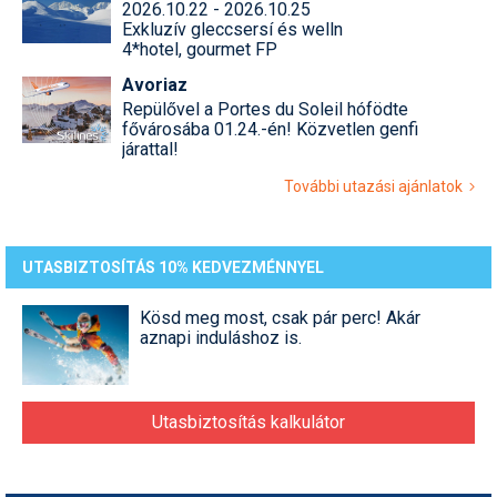
2026.10.22 - 2026.10.25
Exkluzív gleccsersí és welln
4*hotel, gourmet FP
Avoriaz
Repülővel a Portes du Soleil hófödte
fővárosába 01.24.-én! Közvetlen genfi
járattal!
További utazási ajánlatok
UTASBIZTOSÍTÁS 10% KEDVEZMÉNNYEL
Kösd meg most, csak pár perc! Akár
aznapi induláshoz is.
Utasbiztosítás kalkulátor