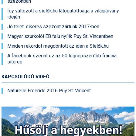
szezonban
Így változott a síelők.hu látogatottsága a világjárvány
Termékajánló
idején
Történelem
Jó telet, sikeres szezont zártunk 2017-ben
Túrasí
Magyar szurkolói EB falu nyílik Puy St. Vincentben
Minden rekordot megdöntött az idén a Síelők.hu
Utasbiztosítás
A facebook szerint ez az 50 legnépszerűbb francia
Utazási tippek
síterep
Védőfelszerelés
KAPCSOLÓDÓ VIDEÓ
Wellness
Naturelle Freeride 2016 Puy St. Vincent