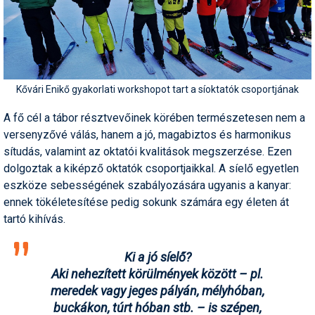
Termékajánló
Történelem
Túrasí
Kővári Enikő gyakorlati workshopot tart a síoktatók csoportjának
Utasbiztosítás
A fő cél a tábor résztvevőinek körében természetesen nem a
versenyzővé válás, hanem a jó, magabiztos és harmonikus
Utazási tippek
sítudás, valamint az oktatói kvalitások megszerzése. Ezen
Védőfelszerelés
dolgoztak a kiképző oktatók csoportjaikkal. A síelő egyetlen
eszköze sebességének szabályozására ugyanis a kanyar:
Wellness
ennek tökéletesítése pedig sokunk számára egy életen át
tartó kihívás.
Ki a jó síelő?
Aki nehezített körülmények között – pl.
meredek vagy jeges pályán, mélyhóban,
buckákon, túrt hóban stb. – is szépen,