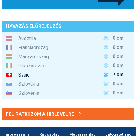
HAVAZÁS ELŐREJELZÉS
0 cm
Ausztria
0 cm
Franciaország
0 cm
Magyarország
0 cm
Olaszország
7 cm
Svájc
0 cm
Szlovákia
0 cm
Szlovénia
FELIRATKOZOM A HÍRLEVÉLRE
Impresszum
Kapcsolat
Médiaajánlat
Látogatottság