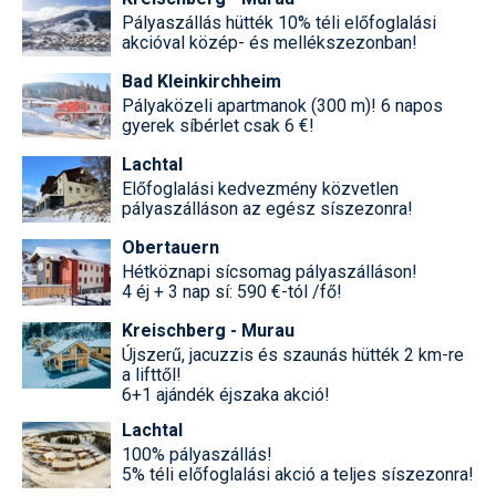
Pályaszállás hütték 10% téli előfoglalási
akcióval közép- és mellékszezonban!
Bad Kleinkirchheim
Pályaközeli apartmanok (300 m)! 6 napos
gyerek síbérlet csak 6 €!
Lachtal
Előfoglalási kedvezmény közvetlen
pályaszálláson az egész síszezonra!
Obertauern
Hétköznapi sícsomag pályaszálláson!
4 éj + 3 nap sí: 590 €-tól /fő!
Kreischberg - Murau
Újszerű, jacuzzis és szaunás hütték 2 km-re
a lifttől!
6+1 ajándék éjszaka akció!
Lachtal
100% pályaszállás!
5% téli előfoglalási akció a teljes síszezonra!