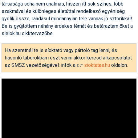
társasága soha nem unalmas, hiszen itt sok színes, több
szakmával és különleges életúttal rendelkező egyéniség
gyűlik össze, ráadásul mindannyian tele vannak jó sztorikkal!
Be is gyűjtöttem néhány érdekes témát és betáraztam őket a
sielok.hu cikktervezőbe.
Ha szeretnél te is síoktató vagy pártoló tag lenni, és
hasonló táborokban részt venni akkor keresd a kapcsolatot
az SMSZ vezetőségével: infók a 👉
sioktatas.hu
oldalon.