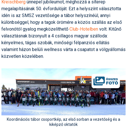
Kreischberg
ünnepel jubileumot, méghozzá a síterep
Pályázatok
megalapításának 50. évfordulóját. Ezt a helyszínt választotta
Portálinfo
idén is az SMSZ vezetősége a tábor helyszínéül, annyi
különbséggel, hogy a tagok örömére a közös szállás az első
Rajzok
felvonótól gyalog megközelíthető
Club-Hotelben
volt. Kitűnő
választásnak bizonyult a 4 csillagos magyar szálloda:
Síbérletárak
kényelmes, tágas szobák, minőségi félpanziós ellátás
Síbörze
valamint házon belüli wellness várta a csapatot a völgyállomás
közvetlen közelében.
Sícipő
Sífelszerelés
Sífutás
Síléc
Símánia
Síoktatás
Koordinációs tábor csoportkép, az első sorban a vezetőség és a
kiképző oktatók