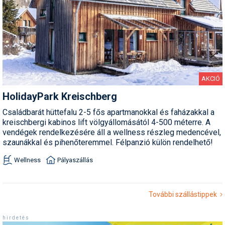
AKCIÓ
HolidayPark Kreischberg
Családbarát hüttefalu 2-5 fős apartmanokkal és faházakkal a
kreischbergi kabinos lift völgyállomásától 4-500 méterre. A
vendégek rendelkezésére áll a wellness részleg medencével,
szaunákkal és pihenőteremmel. Félpanzió külön rendelhető!
Wellness
Pályaszállás
További szállástippek
h i r d e t é s