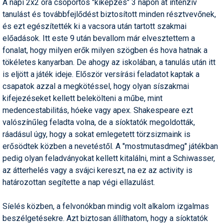
A napi 2x2 óra csoportos "kiképzés" 3 napon át intenzív
tanulást és továbbfejlődést biztosított minden résztvevőnek,
és ezt egészítették ki a vacsora után tartott szakmai
előadások. Itt este 9 után bevallom már elvesztettem a
fonalat, hogy milyen erők milyen szögben és hova hatnak a
tökéletes kanyarban. De ahogy az iskolában, a tanulás után itt
is eljött a játék ideje. Először versírási feladatot kaptak a
csapatok azzal a megkötéssel, hogy olyan síszakmai
kifejezéseket kellett belekölteni a műbe, mint
medencestabilitás, hóeke vagy apex. Shakespeare ezt
valószínűleg feladta volna, de a síoktatók megoldották,
ráadásul úgy, hogy a sokat emlegetett törzsizmaink is
erősödtek közben a nevetéstől. A "mostmutasdmeg" játékban
pedig olyan feladványokat kellett kitalálni, mint a Schiwasser,
az átterhelés vagy a svájci kereszt, na ez az activity is
határozottan segítette a nap végi ellazulást.
Síelés közben, a felvonókban mindig volt alkalom izgalmas
beszélgetésekre. Azt biztosan állíthatom, hogy a síoktatók