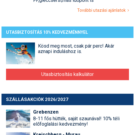
FP,gleccsersí,más időpont is
További utazási ajánlatok
UTASBIZTOSÍTÁS 10% KEDVEZMÉNNYEL
Kösd meg most, csak pár perc! Akár
aznapi induláshoz is.
Utasbiztosítás kalkulátor
SZÁLLÁSAKCIÓK 2026/2027
Grebenzen
8-11 fős hütték, saját szaunával! 10% téli
előfoglalási kedvezmény!
Kreischberg - Murau