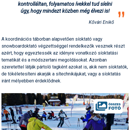
kontrolláltan, folyamatos ívekkel tud síelni
úgy, hogy mindezt közben még élvezi is!
Kővári Enikő
A koordinációs táborban alapvetően síoktató vagy
snowboardoktató végzettséggel rendelkezők vesznek részt
azért, hogy egyeztessék az idényre vonatkozó síoktatási
tematikát és a módszertani megoldásokat. Azonban
szeretettel látják pártoló tagként azokat is, akik nem síoktatók,
de tökéletesíteni akarják a sítechnikájukat, vagy a síoktatás
iránt mélyebben érdeklődnek.