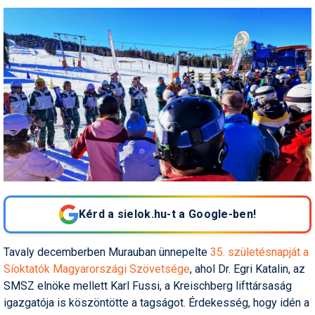
Humor
Hütte
Ingatlan
Interjúk
Játékok
Kerékpár
Korcsolya
Könyvajánló
Kérd a sielok.hu-t a Google-ben!
Magazinok
Tavaly decemberben Murauban ünnepelte
35. születésnapját a
Munkavállalás
Síoktatók Magyarországi Szövetsége
, ahol Dr. Egri Katalin, az
SMSZ elnöke mellett Karl Fussi, a Kreischberg lifttársaság
Olvasnivaló
igazgatója is köszöntötte a tagságot. Érdekesség, hogy idén a