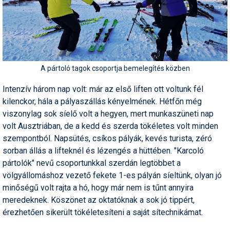
A pártoló tagok csoportja bemelegítés közben
Intenzív három nap volt: már az első liften ott voltunk fél
kilenckor, hála a pályaszállás kényelmének. Hétfőn még
viszonylag sok síelő volt a hegyen, mert munkaszüneti nap
volt Ausztriában, de a kedd és szerda tökéletes volt minden
szempontból. Napsütés, csíkos pályák, kevés turista, zéró
sorban állás a lifteknél és lézengés a hüttében. "Karcoló
pártolók" nevű csoportunkkal szerdán legtöbbet a
völgyállomáshoz vezető fekete 1-es pályán síeltünk, olyan jó
minőségű volt rajta a hó, hogy már nem is tűnt annyira
meredeknek. Köszönet az oktatóknak a sok jó tippért,
érezhetően sikerült tökéletesíteni a saját sítechnikámat.