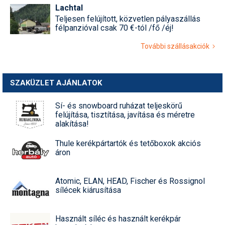
Lachtal
Teljesen felújított, közvetlen pályaszállás
félpanzióval csak 70 €-tól /fő /éj!
További szállásakciók
SZAKÜZLET AJÁNLATOK
Sí- és snowboard ruházat teljeskörű
felújítása, tisztítása, javítása és méretre
alakítása!
Thule kerékpártartók és tetőboxok akciós
áron
Atomic, ELAN, HEAD, Fischer és Rossignol
sílécek kiárusítása
Használt síléc és használt kerékpár