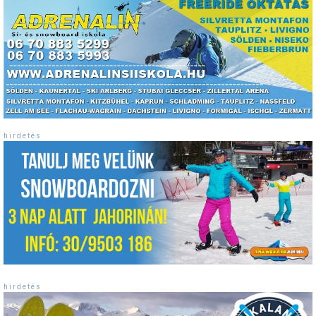
h i r d e t é s
h i r d e t é s