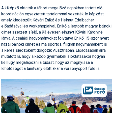
Síruházat
A kiképző oktatók a tábort megelőző napokban tartott elő-
Síszerviz
koordináción egyeztetett tartalommal vezették le képzést,
amely kiegészült Kővári Enikő és Helmut Edelbacher
Sítechnika
előadásával és workshopjaival. Enikő a legtöbb magyar bajnoki
Síugrás
címet szerzett síelő, a 93 évesen elhunyt Kővári Károlyné
lánya. A családi hagyományokat folytatva Enikő 15-ször nyert
Snowboard
hazai bajnoki címet és ma sportos, filigrán nagymamaként is
sikeres síedzőként dolgozik Ausztriában. Előadásában arra
Snowboardfelszerelés
mutatott rá, hogy a kezdő gyermekek síoktatásakor hogyan
Sportorvos
kell úgy megalapozni a tudást, hogy az megnyissa a
lehetőséget a tanítvány előtt akár a versenysport felé is.
Szakértők
Szánkó
Szótárak
Telemark
Téli sportok