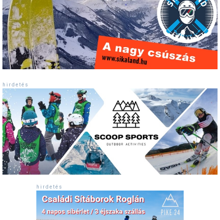
h i r d e t é s
h i r d e t é s