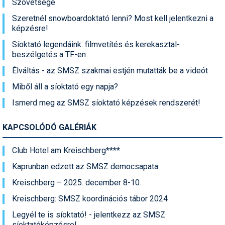
Szövetsége
Szeretnél snowboardoktató lenni? Most kell jelentkezni a
képzésre!
Síoktató legendáink: filmvetítés és kerekasztal-
beszélgetés a TF-en
Élváltás - az SMSZ szakmai estjén mutatták be a videót
Miből áll a síoktató egy napja?
Ismerd meg az SMSZ síoktató képzések rendszerét!
KAPCSOLÓDÓ GALÉRIÁK
Club Hotel am Kreischberg****
Kaprunban edzett az SMSZ democsapata
Kreischberg – 2025. december 8-10.
Kreischberg: SMSZ koordinációs tábor 2024
Legyél te is síoktató! - jelentkezz az SMSZ
síoktatóképzésre!