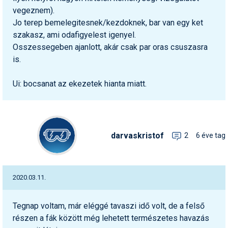
vegeznem).
Jo terep bemelegitesnek/kezdoknek, bar van egy ket
szakasz, ami odafigyelest igenyel.
Osszessegeben ajanlott, akár csak par oras csuszasra
is.
Ui: bocsanat az ekezetek hianta miatt.
darvaskristof
2
6 éve tag
2020.03.11.
Tegnap voltam, már eléggé tavaszi idő volt, de a felső
részen a fák között még lehetett természetes havazás