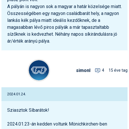
A pályán is nagyon sok a magyar a határ közelsége miatt.
Összességében egy nagyon családbarát hely, a nagyon
lankás kék pálya miatt ideális kezdőknek, de a
magasabban lévő piros pályák a már tapasztaltabb
sízőknek is kedvezhet. Néhány napos síkirándulásra jó
ár/érték arányú pálya.
simonl
4
15 éve tag
2024.01.24.
Sziasztok Síbarátok!
2024.01.23-án kedden voltunk Mönichkirchen-ben