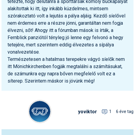
tetézte, hogy délutánra a sporttársak komoly buckapályát
alakítottak ki itt, így inkább küzdelmes, mintsem
szórakoztató volt a lejutás a pálya aljáig. Kezdő síelővel
nem érdemes erre a részre jönni, garantáltan nem fogja
élvezni, sőt! Ahogy itt a fórumban mások is írták, a
Fernblick panziótól tényleg jó lenne egy felvonó a hegy
tetejére, mert szerintem eddig élvezetes a sípálya
vonalvezetése.
Természetesen a hatalmas terepekre vágyó síelők nem
itt Mönichkirchenben fogják megtalálni a számításukat,
de számunkra egy napra bőven megfelelő volt ez a
síterep. Szerintem máskor is jövünk még!
yoviktor
1
6 éve tag