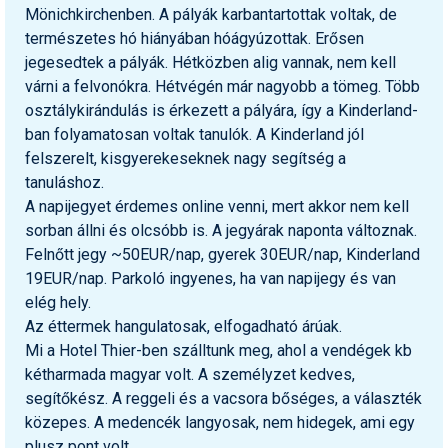
Mönichkirchenben. A pályák karbantartottak voltak, de
természetes hó hiányában hóágyúzottak. Erősen
jegesedtek a pályák. Hétközben alig vannak, nem kell
várni a felvonókra. Hétvégén már nagyobb a tömeg. Több
osztálykirándulás is érkezett a pályára, így a Kinderland-
ban folyamatosan voltak tanulók. A Kinderland jól
felszerelt, kisgyerekeseknek nagy segítség a
tanuláshoz.
A napijegyet érdemes online venni, mert akkor nem kell
sorban állni és olcsóbb is. A jegyárak naponta változnak.
Felnőtt jegy ~50EUR/nap, gyerek 30EUR/nap, Kinderland
19EUR/nap. Parkoló ingyenes, ha van napijegy és van
elég hely.
Az éttermek hangulatosak, elfogadható árúak.
Mi a Hotel Thier-ben szálltunk meg, ahol a vendégek kb
kétharmada magyar volt. A személyzet kedves,
segítőkész. A reggeli és a vacsora bőséges, a választék
közepes. A medencék langyosak, nem hidegek, ami egy
plusz pont volt.