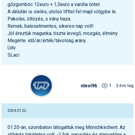
gőzgombóc 12euro + 1,5euro a vanília öntet.
A délután is síelés; utolsó lifttel fel majd völgybe le.
Pakolás, öltözés, s irány haza.
Remek, balesetmentes, sikeres nap volt!
Jól éreztük magunka; tiszta levegő, mozgás, élmény.
Megérte. idő/ár/érték/távolság arány.
Üdv.
SLaci
nlevi96
1
3 éve tag
2024.01.22.
01.20-án, szombaton látogattuk meg Mönichkirchent. Az
időjárás tökéletes volt, -1 fok, napsütés és alapvetően a