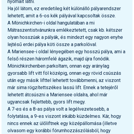
nyomait látni.
Ha jól látom, ez eredetileg két különálló pályarendszer
lehetett, amit a 6-os kék pályával kapcsoltak össze.
A Mönichkirchen-i oldal hangulatában a mi
Mátraszentistvánunkra emlékeztetett, csak kb. kétszer
olyan hosszúak a pályák, és mindezt egy nagyon enyhe
lejtésű erdei pálya köti össze a parkolóval.
A Mariensee-i oldal lényegében egy hosszú pálya, ami a
felső részen háromfelé ágazik, majd újra fonódik.
Mönichkirchenben parkoltam, onnan egy aránylag
gyorsabb lift vitt föl középig, onnan egy rövid csúszás
után egy másik lifttel lehetett továbbmenni, az viszont
már sima rögzítettszékes lassú lift. Ennek a tetejéről
lehetett átcsúszni a Mariensee oldalra, ahol már
ugyancsak fejlettebb, gyors lift megy.
A 7-es és a 8-as pálya volt a legélvezetesebb, a
folytatása, a 9-es viszont inkább küzdelmes. Kár, hogy
nincs ennek az ülőliftnek egy középállomása (illetve
olvasom egy korábbi fórumhozzászólásból, hogy