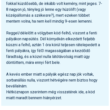
fokkal küzdősebb, de inkább volt kemény, mint jeges. 7-
Termékajánló
8 nagyon jó, tényleg jó lenne egy húzólift (vagy
középállomás a székesre?), mert ezeken többet
Történelem
mentem volna, ha nem kell mindig 9-esen lemenni.
Túrasí
Reggel/délelőtt a völgyben köd-felhő, viszont a fenti
Utasbiztosítás
pályákon napsütés. Dél környékén elkezdett feljebb
kúszni a felhő, aztán 1 óra körül teljesen rátelepedett a
Utazási tippek
fenti pályákra, így fél3 magasságában a kezdődő
fáradtság, és a közel nulla látótávolság miatt úgy
Védőfelszerelés
döntöttem, mára ennyi fért bele.
Wellness
A kevés ember miatt a pályák egész nap jók voltak,
sorbanállás nulla, viszont hétvégére nem biztos hogy
bevállalnám.
Hétköznapon szerintem még visszatérek ide, a köd
miatt maradt bennem hiányérzet.