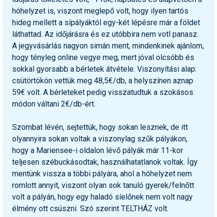
hóhelyzet is, viszont meglepő volt, hogy ilyen tartós
hideg mellett a sípályáktól egy-két lépésre már a földet
láthattad. Az időjárásra és ez utóbbira nem votl panasz.
A jegyvásárlás nagyon simán ment, mindenkinek ajánlom,
hogy tényleg online vegye meg, mert jóval olcsóbb és
sokkal gyorsabb a bérletek átvétele. Viszonyítási alap:
csütörtökön vettük meg 48,5€/db, a helyszínen aznap
59€ volt. A bérleteket pedig visszatudtuk a szokásos
módon váltani 2€/db-ért.
Szombat lévén, sejtettük, hogy sokan lesznek, de itt
olyannyira sokan voltak a viszonylag szűk pályákon,
hogy a Mariensee-i oldalon lévő pályák már 11-kor
teljesen szébuckásodtak, használhatatlanok voltak. Így
mentünk vissza a többi pályára, ahol a hóhelyzet nem
romlott annyit, viszont olyan sok tanuló gyerek/felnőtt
volt a pályán, hogy egy haladó síelőnek nem volt nagy
élmény ott csúszni. Szó szerint TELTHÁZ volt.