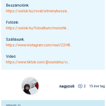
Beszámolónk:
https://sielok.hu/rovat/elmenybesza
...
Fotóink:
https://sielok.hu/fotoalbum/monichk
...
Szállásunk:
https://www.instagram.com/reel/C2H8
...
Videó:
https://www.tiktok.com/@sielokhu/vi
...
nagyzoli
2
15 éve tag
2024.01.11.