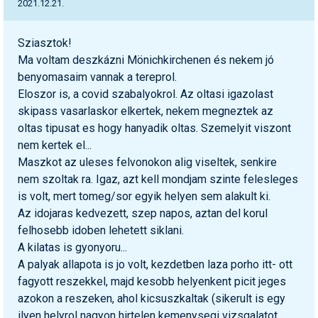
2021.12.21.
Sziasztok!
Ma voltam deszkázni Mönichkirchenen és nekem jó
benyomasaim vannak a tereprol.
Eloszor is, a covid szabalyokrol. Az oltasi igazolast
skipass vasarlaskor elkertek, nekem megneztek az
oltas tipusat es hogy hanyadik oltas. Szemelyit viszont
nem kertek el...
Maszkot az uleses felvonokon alig viseltek, senkire
nem szoltak ra. Igaz, azt kell mondjam szinte felesleges
is volt, mert tomeg/sor egyik helyen sem alakult ki.
Az idojaras kedvezett, szep napos, aztan del korul
felhosebb idoben lehetett siklani.
A kilatas is gyonyoru...
A palyak allapota is jo volt, kezdetben laza porho itt- ott
fagyott reszekkel, majd kesobb helyenkent picit jeges
azokon a reszeken, ahol kicsuszkaltak (sikerult is egy
ilyen helyrol nagyon hirtelen kemenysegi vizsgalatot