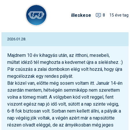
illeskese
8
15 éve tag
2026.01.28.
Majdnem 10 év kihagyás után, az itthoni, mesebeli,
múltat idéző tél meghozta a kedvemet újra a síeléshez. :)
Pár csúszás a zalai dombokon elég volt hozzá, hogy újra
megcélozzak egy rendes pályát.
Bár közel van, előtte még sosem voltam itt. Január 14-én
szerdán mentem, hétvégén semmiképp nem szerettem
volna a tömeg miatt. A völgyben köd volt reggel, fent
viszont egész nap jó idő volt, sütött a nap szinte végig,
6-8 fok biztosan volt. Sorban nem kellett állni, a pályák a
nap végéig jók voltak, a végén azért már a napsütötte
részen olvadt eléggé, de az árnyékosban még jeges