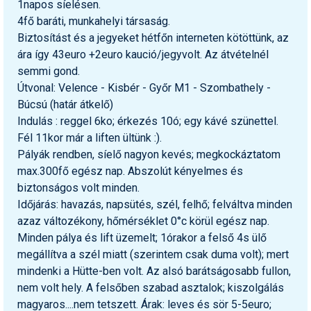
1napos síelésen.
4fő baráti, munkahelyi társaság.
Biztosítást és a jegyeket hétfőn interneten kötöttünk, az
ára így 43euro +2euro kaució/jegyvolt. Az átvételnél
semmi gond.
Útvonal: Velence - Kisbér - Győr M1 - Szombathely -
Búcsú (határ átkelő)
Indulás : reggel 6ko; érkezés 10ó; egy kávé szünettel.
Fél 11kor már a liften ültünk :).
Pályák rendben, síelő nagyon kevés; megkockáztatom
max.300fő egész nap. Abszolút kényelmes és
biztonságos volt minden.
Időjárás: havazás, napsütés, szél, felhő; felváltva minden
azaz változékony, hőmérséklet 0°c körül egész nap.
Minden pálya és lift üzemelt; 1órakor a felső 4s ülő
megállítva a szél miatt (szerintem csak duma volt); mert
mindenki a Hütte-ben volt. Az alsó barátságosabb fullon,
nem volt hely. A felsőben szabad asztalok; kiszolgálás
magyaros....nem tetszett. Árak: leves és sör 5-5euro;