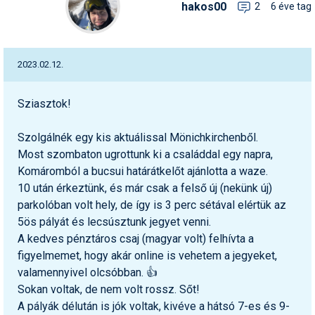
hakos00
2
6 éve tag
2023.02.12.
Sziasztok!
Szolgálnék egy kis aktuálissal Mönichkirchenből.
Most szombaton ugrottunk ki a családdal egy napra,
Komáromból a bucsui határátkelőt ajánlotta a waze.
10 után érkeztünk, és már csak a felső új (nekünk új)
parkolóban volt hely, de így is 3 perc sétával elértük az
5ös pályát és lecsúsztunk jegyet venni.
A kedves pénztáros csaj (magyar volt) felhívta a
figyelmemet, hogy akár online is vehetem a jegyeket,
valamennyivel olcsóbban. 👍
Sokan voltak, de nem volt rossz. Sőt!
A pályák délután is jók voltak, kivéve a hátsó 7-es és 9-