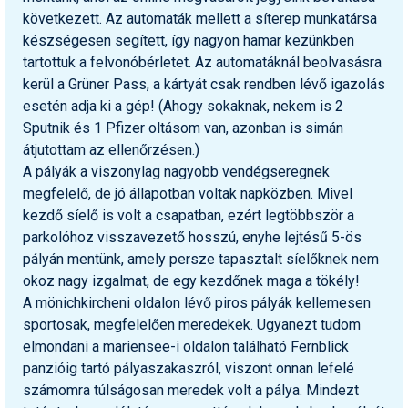
következett. Az automaták mellett a síterep munkatársa
készségesen segített, így nagyon hamar kezünkben
tartottuk a felvonóbérletet. Az automatáknál beolvasásra
kerül a Grüner Pass, a kártyát csak rendben lévő igazolás
esetén adja ki a gép! (Ahogy sokaknak, nekem is 2
Sputnik és 1 Pfizer oltásom van, azonban is simán
átjutottam az ellenőrzésen.)
A pályák a viszonylag nagyobb vendégseregnek
megfelelő, de jó állapotban voltak napközben. Mivel
kezdő síelő is volt a csapatban, ezért legtöbbször a
parkolóhoz visszavezető hosszú, enyhe lejtésű 5-ös
pályán mentünk, amely persze tapasztalt síelőknek nem
okoz nagy izgalmat, de egy kezdőnek maga a tökély!
A mönichkircheni oldalon lévő piros pályák kellemesen
sportosak, megfelelően meredekek. Ugyanezt tudom
elmondani a mariensee-i oldalon található Fernblick
panzióig tartó pályaszakaszról, viszont onnan lefelé
számomra túlságosan meredek volt a pálya. Mindezt