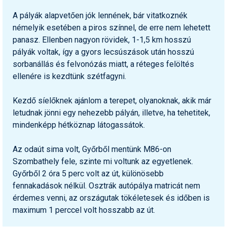
A pályák alapvetően jók lennének, bár vitatkoznék
némelyik esetében a piros színnel, de erre nem lehetett
panasz. Ellenben nagyon rövidek, 1-1,5 km hosszú
pályák voltak, így a gyors lecsúszások után hosszú
sorbanállás és felvonózás miatt, a réteges felöltés
ellenére is kezdtünk szétfagyni.
Kezdő síelőknek ajánlom a terepet, olyanoknak, akik már
letudnak jönni egy nehezebb pályán, illetve, ha tehetitek,
mindenképp hétköznap látogassátok.
Az odaút sima volt, Győrből mentünk M86-on
Szombathely fele, szinte mi voltunk az egyetlenek.
Győrből 2 óra 5 perc volt az út, különösebb
fennakadások nélkül. Osztrák autópálya matricát nem
érdemes venni, az országutak tökéletesek és időben is
maximum 1 perccel volt hosszabb az út.