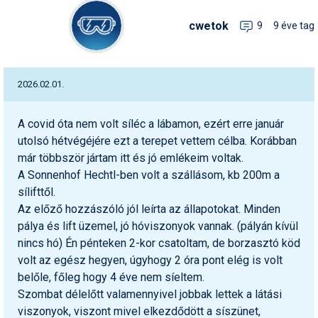
Snowboard
Az idei nyár újdonságai
Regisztráció
Belépés
Chopokon és a Magas-
Filmajánló
Snowboard
Videóajánlás
Válogatás
cwetok
9
9 éve tag
Pályaszállások
Nyári ajánlatok
Sítáborok oktatással
Cikkek a síoktatásról
Nagykereskedések
Autófelszerelés
Összes ország
Összes ország
Tátrában
Egyéb téli sportok
Miért érdemes regisztrálni?
Freeride
Szánkó
Webkamerák
Utazási irodák
Snowboardoktatók
Sífutóüzletek
Korcsolya
Hóvihar: több méter friss
Versenyek, versenyzők
hó Chilében és
Freestyle
Telemark
Argentínában
2026.02.01.
Sífutásoktatók
Túrasíüzletek
Egyéb termékek
Síelős filmek, videók,
tévéműsorok
Galéria
Túrasí
Kranjska Gora: végre
Akciók
Új termékek
átadták a négyüléses
A covid óta nem volt síléc a lábamon, ezért erre január
Túrasí és Sífutás
felvonót
Hasznos tanácsok
⬇
Telepítsd alkalmazásként a sielok.hu-t
utolsó hétvégéjére ezt a terepet vettem célba. Korábban
Termékkereső
már többször jártam itt és jó emlékeim voltak.
Síelést kiegészítő sportok:
Kreischberg: kezdődhet az
Havazin
bringa, szörf, stb.
új Rosenkranz-lift építése
A Sonnenhof Hechtl-ben volt a szállásom, kb 200m a
Hírek
sílifttől.
Minden egyéb síeléshez
Megnyitott a Riders Park
Az előző hozzászóló jól leírta az állapotokat. Minden
kapcsolódó téma
Donovalyban
Hírlevél
pálya és lift üzemel, jó hóviszonyok vannak. (pályán kívül
A honlappal kapcsolatos
nincs hó) Én pénteken 2-kor csatoltam, de borzasztó köd
Hójelentés
kérdések és válaszok
volt az egész hegyen, úgyhogy 2 óra pont elég is volt
Hószán
belőle, főleg hogy 4 éve nem síeltem.
Kötetlen beszélgetések
Szombat délelőtt valamennyivel jobbak lettek a látási
Hótalp
viszonyok, viszont mivel elkezdődött a síszünet,