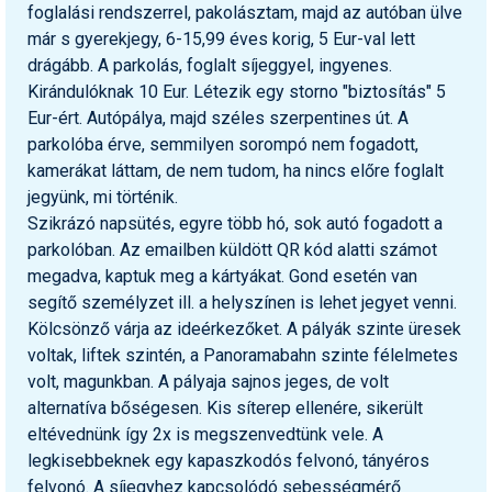
foglalási rendszerrel, pakolásztam, majd az autóban ülve
már s gyerekjegy, 6-15,99 éves korig, 5 Eur-val lett
drágább. A parkolás, foglalt síjeggyel, ingyenes.
Kirándulóknak 10 Eur. Létezik egy storno "biztosítás" 5
Eur-ért. Autópálya, majd széles szerpentines út. A
parkolóba érve, semmilyen sorompó nem fogadott,
kamerákat láttam, de nem tudom, ha nincs előre foglalt
jegyünk, mi történik.
Szikrázó napsütés, egyre több hó, sok autó fogadott a
parkolóban. Az emailben küldött QR kód alatti számot
megadva, kaptuk meg a kártyákat. Gond esetén van
segítő személyzet ill. a helyszínen is lehet jegyet venni.
Kölcsönző várja az ideérkezőket. A pályák szinte üresek
voltak, liftek szintén, a Panoramabahn szinte félelmetes
volt, magunkban. A pályaja sajnos jeges, de volt
alternatíva bőségesen. Kis síterep ellenére, sikerült
eltévednünk így 2x is megszenvedtünk vele. A
legkisebbeknek egy kapaszkodós felvonó, tányéros
felvonó. A síjegyhez kapcsolódó sebességmérő