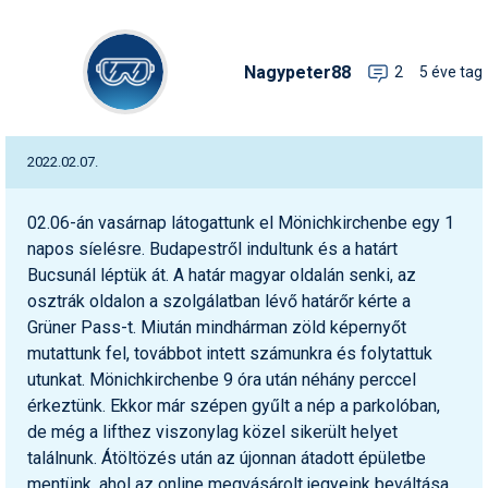
Nagypeter88
2
5 éve tag
2022.02.07.
02.06-án vasárnap látogattunk el Mönichkirchenbe egy 1
napos síelésre. Budapestről indultunk és a határt
Bucsunál léptük át. A határ magyar oldalán senki, az
osztrák oldalon a szolgálatban lévő határőr kérte a
Grüner Pass-t. Miután mindhárman zöld képernyőt
mutattunk fel, továbbot intett számunkra és folytattuk
utunkat. Mönichkirchenbe 9 óra után néhány perccel
érkeztünk. Ekkor már szépen gyűlt a nép a parkolóban,
de még a lifthez viszonylag közel sikerült helyet
találnunk. Átöltözés után az újonnan átadott épületbe
mentünk, ahol az online megvásárolt jegyeink beváltása