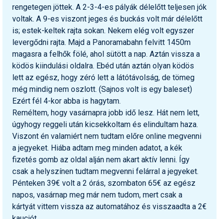
rengetegen jöttek. A 2-3-4-es pályák délelőtt teljesen jók
Humor
voltak. A 9-es viszont jeges és buckás volt már délelőtt
Hütte
is; estek-keltek rajta sokan. Nekem elég volt egyszer
levergődni rajta. Majd a Panoramabahn felvitt 1450m
Ingatlan
magasra a felhők fölé, ahol sütött a nap. Aztán vissza a
ködös kiindulási oldalra. Ebéd után aztán olyan ködös
Interjúk
lett az egész, hogy zéró lett a látótávolság, de tömeg
Játékok
még mindig nem oszlott. (Sajnos volt is egy baleset)
Ezért fél 4-kor abba is hagytam.
Kerékpár
Reméltem, hogy vasárnapra jobb idő lesz. Hát nem lett,
úgyhogy reggeli után kicsekkoltam és elindultam haza.
Korcsolya
Viszont én valamiért nem tudtam előre online megvenni
Könyvajánló
a jegyeket. Hiába adtam meg minden adatot, a kék
fizetés gomb az oldal alján nem akart aktív lenni. Így
Magazinok
csak a helyszínen tudtam megvenni felárral a jegyeket.
Pénteken 39€ volt a 2 órás, szombaton 65€ az egész
Munkavállalás
napos, vasárnap meg már nem tudom, mert csak a
Olvasnivaló
kártyát vittem vissza az automatához és visszaadta a 2€
kauciót.