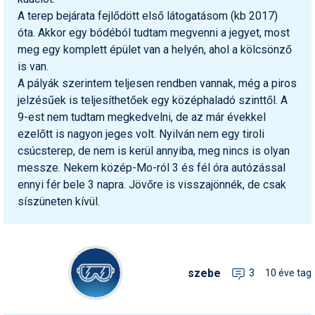
Pályázatok
A terep bejárata fejlődött első látogatásom (kb 2017)
óta. Akkor egy bódéból tudtam megvenni a jegyet, most
Portálinfo
meg egy komplett épület van a helyén, ahol a kölcsönző
Rajzok
is van.
A pályák szerintem teljesen rendben vannak, még a piros
Síbérletárak
jelzésűek is teljesíthetőek egy középhaladó szinttől. A
9-est nem tudtam megkedvelni, de az már évekkel
Síbörze
ezelőtt is nagyon jeges volt. Nyilván nem egy tiroli
Sícipő
csúcsterep, de nem is kerül annyiba, meg nincs is olyan
messze. Nekem közép-Mo-ról 3 és fél óra autózással
Sífelszerelés
ennyi fér bele 3 napra. Jövőre is visszajönnék, de csak
síszüneten kívül.
Sífutás
Síléc
Símánia
szebe
3
10 éve tag
Síoktatás