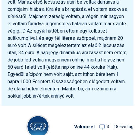
volt. Már az első lecsúszás után be voltak durranva a
combjaim, hiába a túra és a bringázás, el voltam szokva a
síeléstől. Majdnem zárásig voltam, a végén már nagyon
el voltam fáradva, a görcsölés határán voltam már szinte
végig. :D Az egyik hüttében ettem egy kolbászt
sültkrumplival, és egy fél literes szörppel, majdnem 20
euró volt. A sílécet megéleztettem az első 2 lecsúszás
után, 34 euró. A napijegy dinamikus árazásást nem értem,
de jobb lett volna megvennem online, mert a helyszínen
50 euró felett volt (előtte nap online 44 körülre írták).
Egyedül sícipőm nem volt saját, azt itthon béreltem 1
napra 1000 Forintért. Összességében elégedett voltam,
de utána héten elmentem Mariborba, ami számomra
sokkal jobb ár/érték arányú volt.
Valmorel
3
18 éve tag