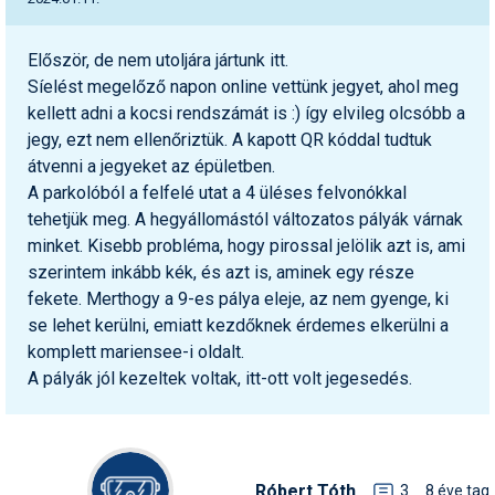
Először, de nem utoljára jártunk itt.
Síelést megelőző napon online vettünk jegyet, ahol meg
kellett adni a kocsi rendszámát is :) így elvileg olcsóbb a
jegy, ezt nem ellenőriztük. A kapott QR kóddal tudtuk
átvenni a jegyeket az épületben.
A parkolóból a felfelé utat a 4 üléses felvonókkal
tehetjük meg. A hegyállomástól változatos pályák várnak
minket. Kisebb probléma, hogy pirossal jelölik azt is, ami
szerintem inkább kék, és azt is, aminek egy része
fekete. Merthogy a 9-es pálya eleje, az nem gyenge, ki
se lehet kerülni, emiatt kezdőknek érdemes elkerülni a
komplett mariensee-i oldalt.
A pályák jól kezeltek voltak, itt-ott volt jegesedés.
Róbert Tóth
3
8 éve tag