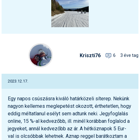
Kriszti76
6
3 éve tag
2023.12.17.
Egy napos csúszásra kiváló határközeli síterep. Nekünk
nagyon kellemes meglepetést okozott, érthetetlen, hogy
eddig méltatlanul esélyt sem adtunk neki. Jegyfoglalás
online, 15 %-al kedvezőbb, ill. minél korábban foglalod a
jegyeket, annál kedvezőbb az ár. A hétköznapok 5 Eur-
val is olcsóbbak lehetnek. Aznap reggel barátkoztam a