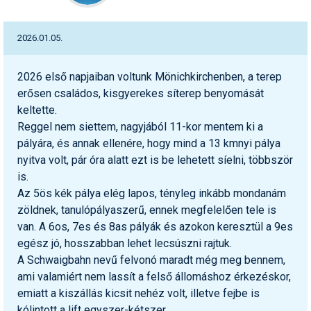
2026.01.05.
2026 első napjaiban voltunk Mönichkirchenben, a terep
erősen családos, kisgyerekes síterep benyomását
keltette.
Reggel nem siettem, nagyjából 11-kor mentem ki a
pályára, és annak ellenére, hogy mind a 13 kmnyi pálya
nyitva volt, pár óra alatt ezt is be lehetett síelni, többször
is.
Az 5ös kék pálya elég lapos, tényleg inkább mondanám
zöldnek, tanulópályaszerű, ennek megfelelően tele is
van. A 6os, 7es és 8as pályák és azokon keresztül a 9es
egész jó, hosszabban lehet lecsúszni rajtuk.
A Schwaigbahn nevű felvonó maradt még meg bennem,
ami valamiért nem lassít a felső állomáshoz érkezéskor,
emiatt a kiszállás kicsit nehéz volt, illetve fejbe is
kólintott a lift egyszer-kétszer.