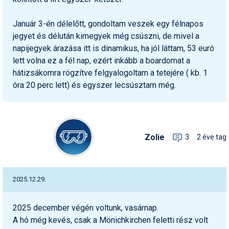
Január 3-én délelőtt, gondoltam veszek egy félnapos
jegyet és délután kimegyek még csúszni, de mivel a
napijegyek árazása itt is dinamikus, ha jól láttam, 53 euró
lett volna ez a fél nap, ezért inkább a boardomat a
hátizsákomra rögzítve felgyalogoltam a tetejére ( kb. 1
óra 20 perc lett) és egyszer lecsúsztam még.
Zolie
3
2 éve tag
2025.12.29.
2025 december végén voltunk, vasárnap.
A hó még kevés, csak a Mönichkirchen feletti rész volt