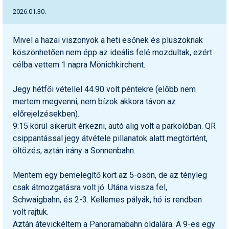
Síruházat
2026.01.30.
Síszerviz
Mivel a hazai viszonyok a heti esőnek és pluszoknak
Sítechnika
köszönhetően nem épp az ideális felé mozdultak, ezért
Síugrás
célba vettem 1 napra Mönichkirchent.
Snowboard
Jegy hétfői vétellel 44.90 volt péntekre (előbb nem
mertem megvenni, nem bízok akkora távon az
Snowboardfelszerelés
előrejelzésekben).
Sportorvos
9:15 körül sikerült érkezni, autó alig volt a parkolóban. QR
csippantással jegy átvétele pillanatok alatt megtörtént,
Szakértők
öltözés, aztán irány a Sonnenbahn.
Szánkó
Mentem egy bemelegítő kört az 5-ösön, de az tényleg
Szótárak
csak átmozgatásra volt jó. Utána vissza fel,
Schwaigbahn, és 2-3. Kellemes pályák, hó is rendben
Telemark
volt rajtuk.
Aztán átevickéltem a Panoramabahn oldalára. A 9-es egy
Téli sportok