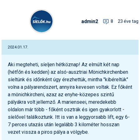
admin2
8
23 éve tag
2024.01.17.
Aki megteheti, síeljen hétköznap! Az elmúlt két nap
(hétfőn és kedden) az alsó-ausztriai Mönichkirchenben
síeltünk és időnként úgy érezhettük, mintha "kibéreltük"
volna a pályarendszert, annyira kevesen voltak. Ez főként
a mönichkircheni, azaz az enyhe-közepes szintű
pályákra volt jellemző. A marienseei, meredekebb
oldalon már több - főként osztrák és igen gyakorlott -
síelővel találkoztunk. Itt is van a leggyorsabb lift, egy 6-
7 perces utazás után legalább 3 kilométer hosszan
vezet vissza a piros pálya a völgybe.