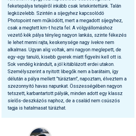
feketepálya tetejéről inkább csak letekintettünk. Talán
legközelebb. Szintén a síjegyhez kapcsolódó
Photopoint nem működött, mert a megadott síjegyhez,
csak a megtett km-t hozta fel. A völgyállomáshoz
vezető kék pálya tényleg nagyon lankás, szinte fékezés
le lehet menni rajta, keskenysége nagy ívekre nem
alkalmas. Ugyan alig voltak, ami nagyon meglepett, de
egy-egy tanuló, kisebb gyerek miatt figyelni kell ott is.
Sok vendég kirándult, a jól kitáblázott erdei utakon.
Személyszerint a nyitott libegők nem a barátaim, így
délután a pálya mellett "túráztam", napoztam, élveztem a
szezonnyitó havas napunkat. Összességében nagyon
tetszett, karbantartott pályák, minden adott egy klassz
síelős-deszkázós naphoz, de a család nem csúszós
tagja is hatalmasat túrázhat.