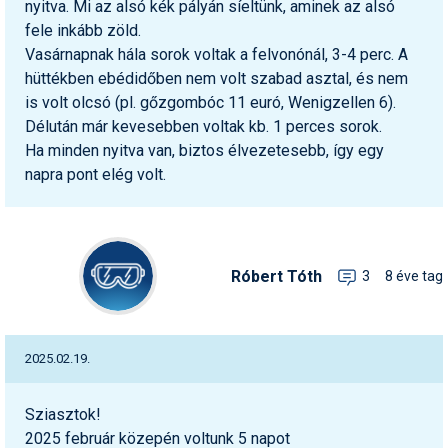
nyitva. Mi az alsó kék pályán síeltünk, aminek az alsó
fele inkább zöld.
Vasárnapnak hála sorok voltak a felvonónál, 3-4 perc. A
hüttékben ebédidőben nem volt szabad asztal, és nem
is volt olcsó (pl. gőzgombóc 11 euró, Wenigzellen 6).
Délután már kevesebben voltak kb. 1 perces sorok.
Ha minden nyitva van, biztos élvezetesebb, így egy
napra pont elég volt.
Róbert Tóth
3
8 éve tag
2025.02.19.
Sziasztok!
2025 február közepén voltunk 5 napot