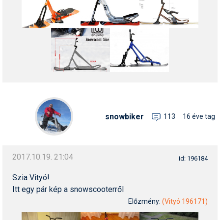
Pályázatok
Portálinfo
Rajzok
Síbérletárak
Síbörze
Sícipő
snowbiker
113
16 éve tag
Sífelszerelés
Sífutás
2017.10.19. 21:04
id: 196184
Síléc
Szia Vityó!
Símánia
Itt egy pár kép a snowscooterről
Előzmény:
(Vityó 196171)
Síoktatás