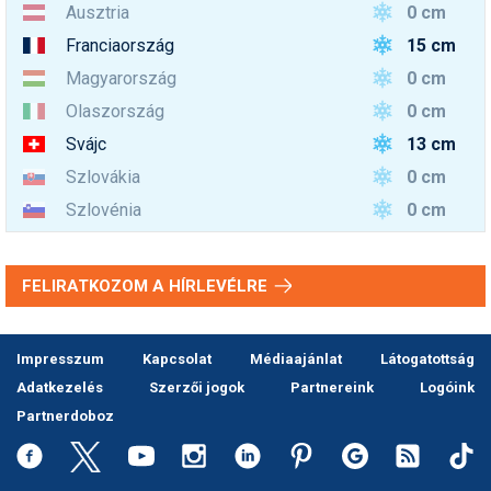
0 cm
Ausztria
15 cm
Franciaország
0 cm
Magyarország
0 cm
Olaszország
13 cm
Svájc
0 cm
Szlovákia
0 cm
Szlovénia
FELIRATKOZOM A HÍRLEVÉLRE
Impresszum
Kapcsolat
Médiaajánlat
Látogatottság
Adatkezelés
Szerzői jogok
Partnereink
Logóink
Partnerdoboz