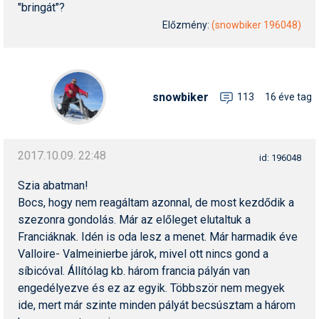
"bringát"?
Előzmény:
(snowbiker 196048)
snowbiker
113
16 éve tag
2017.10.09. 22:48
id: 196048
Szia abatman!
Bocs, hogy nem reagáltam azonnal, de most kezdődik a
szezonra gondolás. Már az előleget elutaltuk a
Franciáknak. Idén is oda lesz a menet. Már harmadik éve
Valloire- Valmeinierbe járok, mivel ott nincs gond a
síbicóval. Állítólag kb. három francia pályán van
engedélyezve és ez az egyik. Többször nem megyek
ide, mert már szinte minden pályát becsúsztam a három