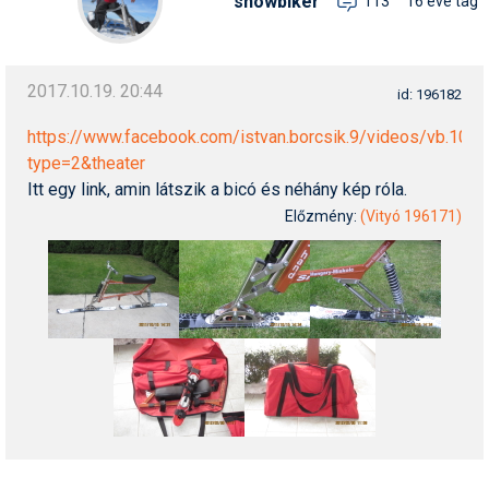
snowbiker
113
16 éve tag
Termékajánló
Történelem
2017.10.19. 20:44
id: 196182
Túrasí
https://www.facebook.com/istvan.borcsik.9/videos/vb.
type=2&theater
Utasbiztosítás
Itt egy link, amin látszik a bicó és néhány kép róla.
Utazási tippek
Előzmény:
(Vityó 196171)
Védőfelszerelés
Wellness