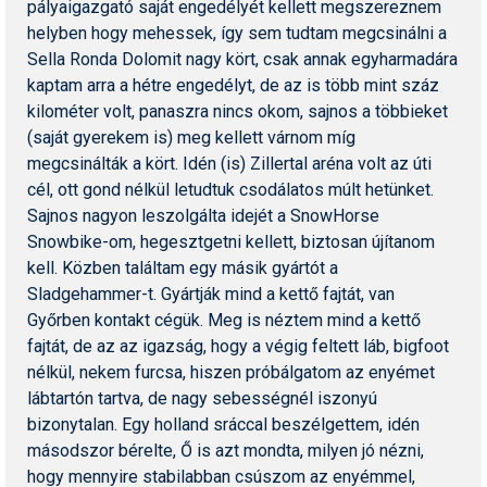
pályaigazgató saját engedélyét kellett megszereznem
helyben hogy mehessek, így sem tudtam megcsinálni a
Sella Ronda Dolomit nagy kört, csak annak egyharmadára
kaptam arra a hétre engedélyt, de az is több mint száz
kilométer volt, panaszra nincs okom, sajnos a többieket
(saját gyerekem is) meg kellett várnom míg
megcsinálták a kört. Idén (is) Zillertal aréna volt az úti
cél, ott gond nélkül letudtuk csodálatos múlt hetünket.
Sajnos nagyon leszolgálta idejét a SnowHorse
Snowbike-om, hegesztgetni kellett, biztosan újítanom
kell. Közben találtam egy másik gyártót a
Sladgehammer-t. Gyártják mind a kettő fajtát, van
Győrben kontakt cégük. Meg is néztem mind a kettő
fajtát, de az az igazság, hogy a végig feltett láb, bigfoot
nélkül, nekem furcsa, hiszen próbálgatom az enyémet
lábtartón tartva, de nagy sebességnél iszonyú
bizonytalan. Egy holland sráccal beszélgettem, idén
másodszor bérelte, Ő is azt mondta, milyen jó nézni,
hogy mennyire stabilabban csúszom az enyémmel,