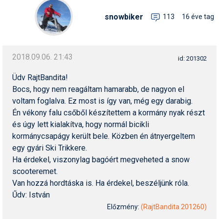
Snowboard
Az idei nyár újdonságai
Regisztráció
Belépés
Chopokon és a Magas-
Filmajánló
Snowboard
Videóajánlás
Válogatás
snowbiker
113
16 éve tag
Pályaszállások
Nyári ajánlatok
Sítáborok oktatással
Cikkek a síoktatásról
Nagykereskedések
Autófelszerelés
Összes ország
Összes ország
Tátrában
Egyéb téli sportok
Miért érdemes regisztrálni?
Freeride
Szánkó
Webkamerák
Utazási irodák
Snowboardoktatók
Sífutóüzletek
Korcsolya
Hóvihar: több méter friss
Versenyek, versenyzők
hó Chilében és
Freestyle
Telemark
2018.09.06. 21:43
Argentínában
id: 201302
Sífutásoktatók
Túrasíüzletek
Egyéb termékek
Síelős filmek, videók,
tévéműsorok
Galéria
Túrasí
Kranjska Gora: végre
Üdv RajtBandita!
Akciók
Új termékek
átadták a négyüléses
Bocs, hogy nem reagáltam hamarabb, de nagyon el
Túrasí és Sífutás
felvonót
Hasznos tanácsok
⬇
Telepítsd alkalmazásként a sielok.hu-t
Termékkereső
voltam foglalva. Ez most is így van, még egy darabig.
Síelést kiegészítő sportok:
Kreischberg: kezdődhet az
Havazin
Én vékony falu csőből készítettem a kormány nyak részt
bringa, szörf, stb.
új Rosenkranz-lift építése
és úgy lett kialakítva, hogy normál bicikli
Hírek
kormánycsapágy került bele. Közben én átnyergeltem
Minden egyéb síeléshez
Megnyitott a Riders Park
kapcsolódó téma
Donovalyban
egy gyári Ski Trikkere.
Hírlevél
Ha érdekel, viszonylag bagóért megveheted a snow
A honlappal kapcsolatos
Hójelentés
scooteremet.
kérdések és válaszok
Van hozzá hordtáska is. Ha érdekel, beszéljünk róla.
Hószán
Kötetlen beszélgetések
Űdv: István
Előzmény:
(RajtBandita 201260)
Hótalp