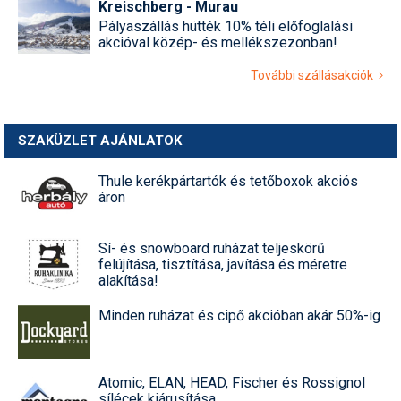
Kreischberg - Murau
Pályaszállás hütték 10% téli előfoglalási
akcióval közép- és mellékszezonban!
További szállásakciók
SZAKÜZLET AJÁNLATOK
Thule kerékpártartók és tetőboxok akciós
áron
Sí- és snowboard ruházat teljeskörű
felújítása, tisztítása, javítása és méretre
alakítása!
Minden ruházat és cipő akcióban akár 50%-ig
Atomic, ELAN, HEAD, Fischer és Rossignol
sílécek kiárusítása