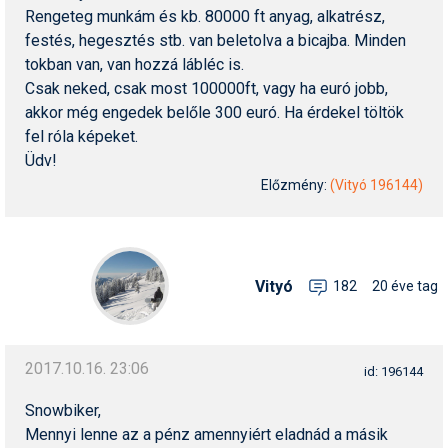
Rengeteg munkám és kb. 80000 ft anyag, alkatrész,
festés, hegesztés stb. van beletolva a bicajba. Minden
tokban van, van hozzá lábléc is.
Csak neked, csak most 100000ft, vagy ha euró jobb,
akkor még engedek belőle 300 euró. Ha érdekel töltök
fel róla képeket.
Üdv!
Előzmény:
(Vityó 196144)
Vityó
182
20 éve tag
2017.10.16. 23:06
id: 196144
Snowbiker,
Mennyi lenne az a pénz amennyiért eladnád a másik