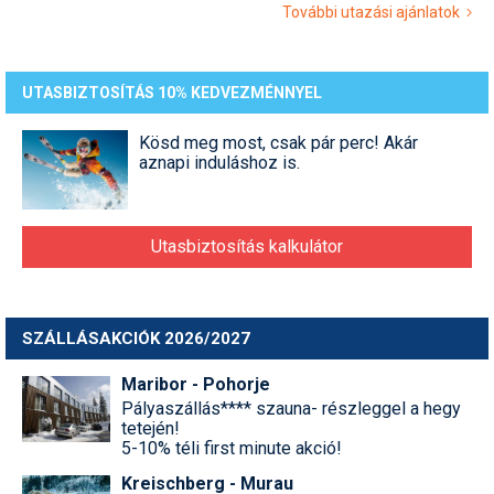
További utazási ajánlatok
UTASBIZTOSÍTÁS 10% KEDVEZMÉNNYEL
Kösd meg most, csak pár perc! Akár
aznapi induláshoz is.
Utasbiztosítás kalkulátor
SZÁLLÁSAKCIÓK 2026/2027
Maribor - Pohorje
Pályaszállás**** szauna- részleggel a hegy
tetején!
5-10% téli first minute akció!
Kreischberg - Murau