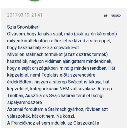
2017.03.19. 21:41
id: 195052
Szia Snowbiker!
Olvasom, hogy tanulva saját, más (akár az én káromból)
milyen körültekintően előre letisztázod a sítereppel,
hogy használhatjuk-e a snowbike-ot.
Mivel én stalmach terméket (azaz osztrák termék)
használok, nagyon vidáman ajánlgattam mindenkinek,
hogy a saját országukban, mindig minden rendben. Hát
képzeld el, nem! Foglalás előtt szerencsére
érdeklődtem, hiszen a síterep Svájcot is takarja, hát
képzeld el, kategorikusan NEM volt a válasz. A terep:
Tirolban, Ausztria és Svájc határán terül el Ischgl
sípályarendszere.
Azonnal fordultam a Stalmach gyárhoz, röviden azt
válaszolták, hát ott nem. Na köszi.
A Franciákhoz el sem indulok, az Olaszoknál a