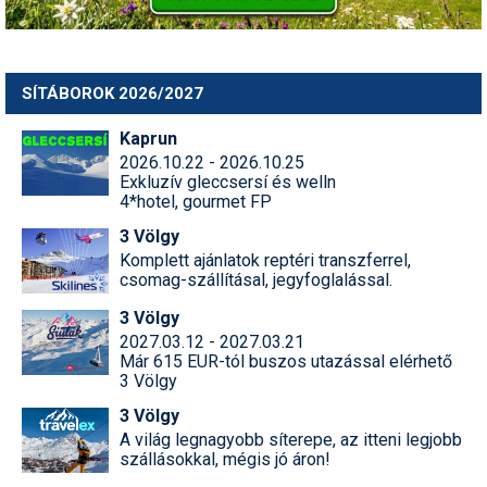
SÍTÁBOROK 2026/2027
Kaprun
2026.10.22 - 2026.10.25
Exkluzív gleccsersí és welln
4*hotel, gourmet FP
3 Völgy
Komplett ajánlatok reptéri transzferrel,
csomag-szállításal, jegyfoglalással.
3 Völgy
2027.03.12 - 2027.03.21
Már 615 EUR-tól buszos utazással elérhető
3 Völgy
3 Völgy
A világ legnagyobb síterepe, az itteni legjobb
szállásokkal, mégis jó áron!