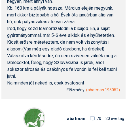
hegyen, mert annyi van.
Kb. 160 km a pályák hossza. Március elején megyünk,
mert akkor biztosabb a hó. Évek óta januárban alig van
hó, sok pályaszakasz le van zárva.
Írod, hogy kezd leamortizálódni a bicajod. Én, a saját
gyártmányommal, már 5-6 éve siklok és elnyűhetetlen.
Kicsit erősre méreteztem, de nem volt viszonyítási
alapom.(Van még egy eladó darabom, ha érdekel)
Válaszolva kérdésedre, én sem szívesen válnék meg a
láblecektől, főleg, hogy Szlovákiába is járok, ahol
sokszor tárcsás és csákányos felvonón is fel kell tudni
jutni.
Na minden jót neked is, csak óvatosan!
Előzmény:
(abatman 195052)
abatman
70
20 éve tag