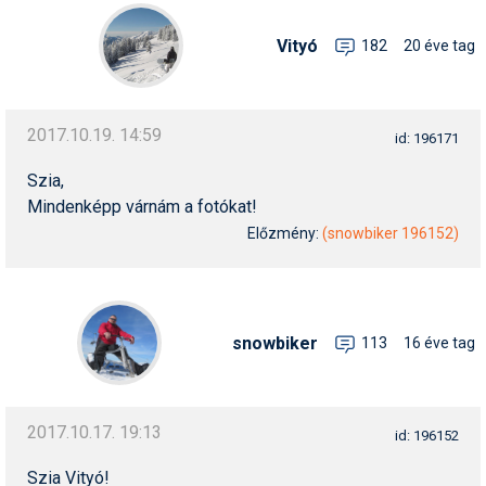
Vityó
182
20 éve tag
2017.10.19. 14:59
id: 196171
Szia,
Mindenképp várnám a fotókat!
Előzmény:
(snowbiker 196152)
snowbiker
113
16 éve tag
2017.10.17. 19:13
id: 196152
Szia Vityó!