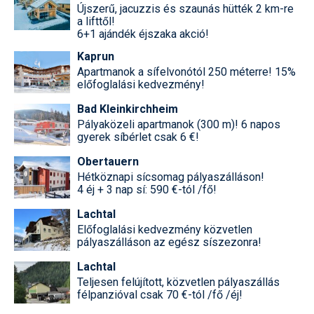
Újszerű, jacuzzis és szaunás hütték 2 km-re
a lifttől!
6+1 ajándék éjszaka akció!
Kaprun
Apartmanok a sífelvonótól 250 méterre! 15%
előfoglalási kedvezmény!
Bad Kleinkirchheim
Pályaközeli apartmanok (300 m)! 6 napos
gyerek síbérlet csak 6 €!
Obertauern
Hétköznapi sícsomag pályaszálláson!
4 éj + 3 nap sí: 590 €-tól /fő!
Lachtal
Előfoglalási kedvezmény közvetlen
pályaszálláson az egész síszezonra!
Lachtal
Teljesen felújított, közvetlen pályaszállás
félpanzióval csak 70 €-tól /fő /éj!