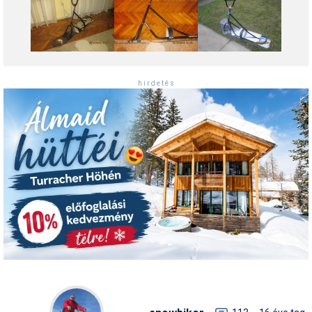
Síruházat
Síszerviz
Sítechnika
h i r d e t é s
Síugrás
Snowboard
Snowboardfelszerelés
Sportorvos
Szakértők
Szánkó
Szótárak
Telemark
Téli sportok