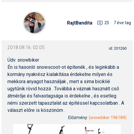
Humor
Hütte
RajtBandita
25
7 éve tag
Ingatlan
Interjúk
2018.08.16. 02:05
id: 201260
Játékok
Üdv. snowbiker
Kerékpár
Én is hasonló snowscoot-ot építenék , és leginkább a
kormány nyakrész kialakítása érdekelne milyen és
Korcsolya
mekkora anyagot használjak , mert a sima biciklié
ugytűnik rövid hozzá . Továbbá a váznak használt cső
Könyvajánló
átmérője és falvastagsága is érdekelne , és esetleg
Magazinok
némi szerzett tapasztalat az építéssel kapcsolatban . A
választ előre is köszönöm .
Munkavállalás
Előzmény:
(snowbiker 196184)
Olvasnivaló