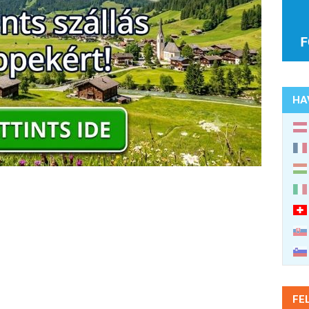
HA
FE