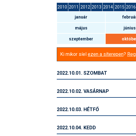
2010
2011
2012
2013
2014
2015
2016
január
februá
május
június
szeptember
októbe
Ki mikor síel
ezen a síterepen
?
Regi
2022.10.01. SZOMBAT
2022.10.02. VASÁRNAP
2022.10.03. HÉTFŐ
2022.10.04. KEDD