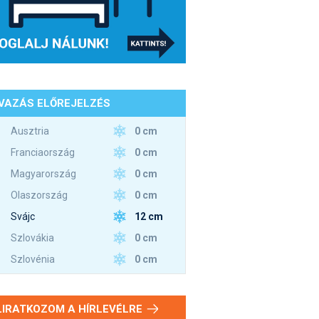
VAZÁS ELŐREJELZÉS
0 cm
Ausztria
0 cm
Franciaország
0 cm
Magyarország
0 cm
Olaszország
12 cm
Svájc
0 cm
Szlovákia
0 cm
Szlovénia
LIRATKOZOM A HÍRLEVÉLRE