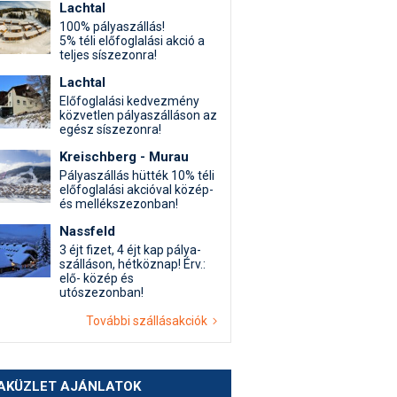
Lachtal
100% pályaszállás!
5% téli előfoglalási akció a
teljes síszezonra!
Lachtal
Előfoglalási kedvezmény
közvetlen pályaszálláson az
egész síszezonra!
Kreischberg - Murau
Pályaszállás hütték 10% téli
előfoglalási akcióval közép-
és mellékszezonban!
Nassfeld
3 éjt fizet, 4 éjt kap pálya-
szálláson, hétköznap! Érv.:
elő- közép és
utószezonban!
További szállásakciók
AKÜZLET AJÁNLATOK