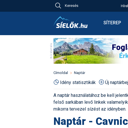
Keresés
Híre
Ch
Bú
SÍTEREP
Pr
Síterepkere
Új
Élménybesz
Ny
Síbérletárak
A
Terepcsopo
Hó
Toplista
Kr
Időjárás előr
Címoldal
Naptár
Kr
Havazás előr
Idény statisztikák
Új naptárb
M
Webkamerá
A naptár használatához be kell jelentk
Fotók
felső sarkában levő linkek valamelyiké
Pályaszállá
mikorra tervezel sízést az idényben.
Naptár - Cavnic