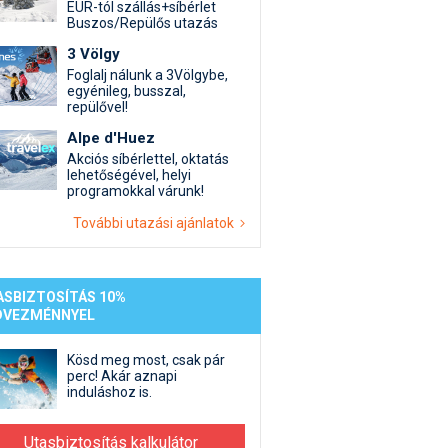
st kiegészítő sportok: bringa, szörf, stb.
Akciók
Új termékek
EUR-tól szállás+síbérlet
Buszos/Repülős utazás
en egyéb síeléshez kapcsolódó téma
Termékkereső
3 Völgy
nlappal kapcsolatos kérdések és válaszok
Foglalj nálunk a 3Völgybe,
tlen beszélgetések
egyénileg, busszal,
repülővel!
Alpe d'Huez
Akciós síbérlettel, oktatás
lehetőségével, helyi
programokkal várunk!
További utazási ajánlatok
ASBIZTOSÍTÁS 10%
DVEZMÉNNYEL
Kösd meg most, csak pár
perc! Akár aznapi
induláshoz is.
Utasbiztosítás kalkulátor