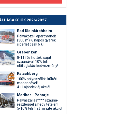
ÁLLÁSAKCIÓK 2026/2027
Bad Kleinkirchheim
Pályaközeli apartmanok
(300 m)! 6 napos gyerek
síbérlet csak 6 €!
Grebenzen
8-11 fős hütték, saját
szaunával! 10% téli
előfoglalási kedvezmény!
Katschberg
100% pályaszállás kültéri
medencével!
4+1 ajándék éj akció!
Maribor - Pohorje
Pályaszállás**** szauna-
részleggel a hegy tetején!
5-10% téli first minute akció!