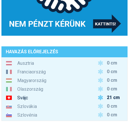
HAVAZÁS ELŐREJELZÉS
0 cm
Ausztria
0 cm
Franciaország
0 cm
Magyarország
0 cm
Olaszország
21 cm
Svájc
0 cm
Szlovákia
0 cm
Szlovénia