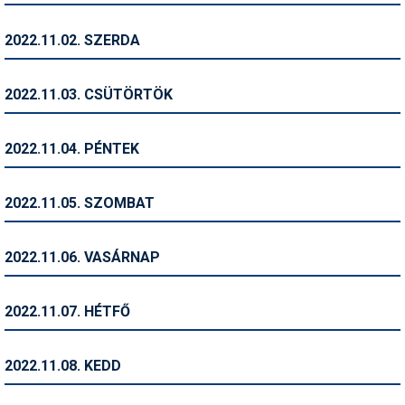
Humor
2022.11.02. SZERDA
Hütte
Ingatlan
2022.11.03. CSÜTÖRTÖK
Interjúk
2022.11.04. PÉNTEK
Játékok
Kerékpár
2022.11.05. SZOMBAT
Korcsolya
2022.11.06. VASÁRNAP
Könyvajánló
Magazinok
2022.11.07. HÉTFŐ
Munkavállalás
2022.11.08. KEDD
Olvasnivaló