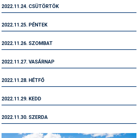
2022.11.24. CSÜTÖRTÖK
Termékajánló
Történelem
2022.11.25. PÉNTEK
Túrasí
2022.11.26. SZOMBAT
Utasbiztosítás
Utazási tippek
2022.11.27. VASÁRNAP
Védőfelszerelés
2022.11.28. HÉTFŐ
Wellness
2022.11.29. KEDD
2022.11.30. SZERDA