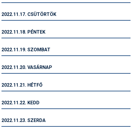
Síruházat
Síszerviz
2022.11.17. CSÜTÖRTÖK
Sítechnika
2022.11.18. PÉNTEK
Síugrás
Snowboard
2022.11.19. SZOMBAT
Snowboardfelszerelés
2022.11.20. VASÁRNAP
Sportorvos
Szakértők
2022.11.21. HÉTFŐ
Szánkó
2022.11.22. KEDD
Szótárak
Telemark
2022.11.23. SZERDA
Téli sportok