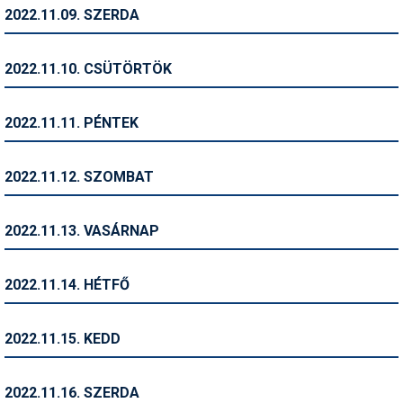
Pályázatok
2022.11.09. SZERDA
Portálinfo
2022.11.10. CSÜTÖRTÖK
Rajzok
Síbérletárak
2022.11.11. PÉNTEK
Síbörze
2022.11.12. SZOMBAT
Sícipő
Sífelszerelés
2022.11.13. VASÁRNAP
Sífutás
2022.11.14. HÉTFŐ
Síléc
Símánia
2022.11.15. KEDD
Síoktatás
2022.11.16. SZERDA