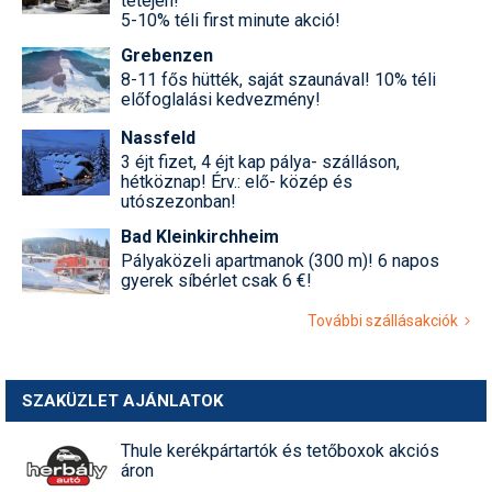
tetején!
5-10% téli first minute akció!
Grebenzen
8-11 fős hütték, saját szaunával! 10% téli
előfoglalási kedvezmény!
Nassfeld
3 éjt fizet, 4 éjt kap pálya- szálláson,
hétköznap! Érv.: elő- közép és
utószezonban!
Bad Kleinkirchheim
Pályaközeli apartmanok (300 m)! 6 napos
gyerek síbérlet csak 6 €!
További szállásakciók
SZAKÜZLET AJÁNLATOK
Thule kerékpártartók és tetőboxok akciós
áron