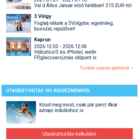
Val d Allos Január első hetében! 315 EUR-tól
3 Völgy
Foglalj nálunk a 3Völgybe, egyénileg,
busszal, repülővel!
Kaprun
2026.12.03 - 2026.12.06
Hóbiztos!3 és 4*hotel, welln
FP,gleccsersí,más időpont is
További utazási ajánlatok
UTASBIZTOSÍTÁS 10% KEDVEZMÉNNYEL
Kösd meg most, csak pár perc! Akár
aznapi induláshoz is.
Utasbiztosítás kalkulátor