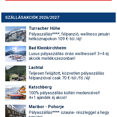
SZÁLLÁSAKCIÓK 2026/2027
Turracher Höhe
Pályaszállás****, félpanzió, wellness januári
hétköznapokon 109 €-tól /éj!
Bad Kleinkirchheim
Luxus pályaszállás óriás wellnessel! 3=4 éj
akciók mellékszezonban!
Lachtal
Teljesen felújított, közvetlen pályaszállás
félpanzióval csak 70 €-tól /fő /éj!
Katschberg
100% pályaszállás kültéri medencével!
4+1 ajándék éj akció!
Maribor - Pohorje
Pályaszállás**** szauna- részleggel a hegy