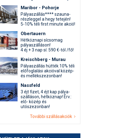
Maribor - Pohorje
Pályaszállás**** szauna-
részleggel a hegy tetején!
5-10% téli first minute akció!
Obertauern
Hétköznapi sícsomag
pályaszálláson!
4 éj + 3 nap sí: 590 €-tól /fő!
Kreischberg - Murau
Pályaszállás hütték 10% téli
előfoglalási akcióval közép-
és mellékszezonban!
Nassfeld
3 éjt fizet, 4 éjt kap pálya-
szálláson, hétköznap! Érv.:
elő- közép és
utószezonban!
További szállásakciók