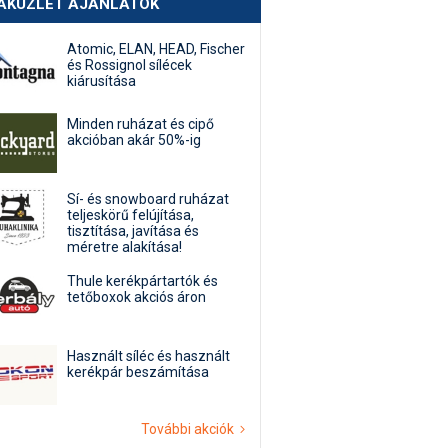
AKÜZLET AJÁNLATOK
Atomic, ELAN, HEAD, Fischer
és Rossignol sílécek
kiárusítása
Minden ruházat és cipő
akcióban akár 50%-ig
Sí- és snowboard ruházat
teljeskörű felújítása,
tisztítása, javítása és
méretre alakítása!
Thule kerékpártartók és
tetőboxok akciós áron
Használt síléc és használt
kerékpár beszámítása
További akciók