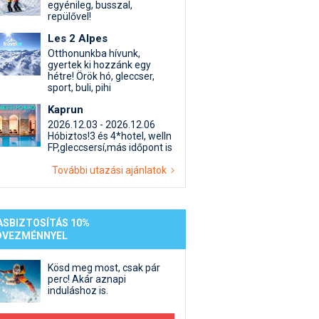
st kiegészítő sportok: bringa, szörf, stb.
Akciók
Új termékek
egyénileg, busszal,
repülővel!
en egyéb síeléshez kapcsolódó téma
Termékkereső
Les 2 Alpes
nlappal kapcsolatos kérdések és válaszok
Otthonunkba hívunk,
tlen beszélgetések
gyertek ki hozzánk egy
hétre! Örök hó, gleccser,
sport, buli, pihi
Kaprun
2026.12.03 - 2026.12.06
Hóbiztos!3 és 4*hotel, welln
FP,gleccsersí,más időpont is
További utazási ajánlatok
ASBIZTOSÍTÁS 10%
DVEZMÉNNYEL
Kösd meg most, csak pár
perc! Akár aznapi
induláshoz is.