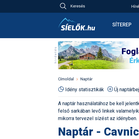
Keresés
Híre
Ch
Bú
SÍTEREP
Pr
Síterepkere
Új
Élménybesz
Ny
Síbérletárak
A
Terepcsopo
Hó
Toplista
Kr
Időjárás előr
Címoldal
Naptár
Kr
Havazás előr
Idény statisztikák
Új naptárb
M
Webkamerá
A naptár használatához be kell jelentk
Fotók
felső sarkában levő linkek valamelyiké
Pályaszállá
mikorra tervezel sízést az idényben.
Naptár - Cavnic