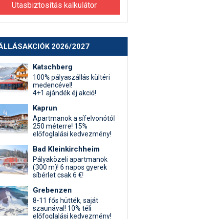
Utasbiztosítás kalkulátor
ÁLLÁSAKCIÓK 2026/2027
Katschberg
100% pályaszállás kültéri
medencével!
4+1 ajándék éj akció!
Kaprun
Apartmanok a sífelvonótól
250 méterre! 15%
előfoglalási kedvezmény!
Bad Kleinkirchheim
Pályaközeli apartmanok
(300 m)! 6 napos gyerek
síbérlet csak 6 €!
Grebenzen
8-11 fős hütték, saját
szaunával! 10% téli
előfoglalási kedvezmény!