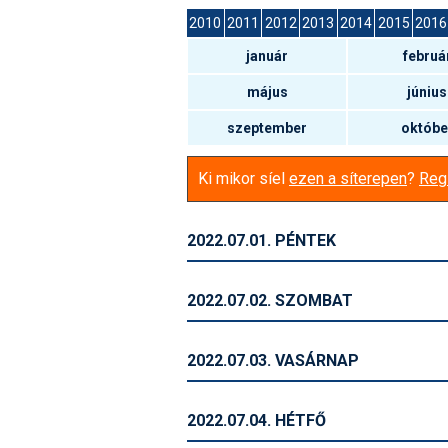
2010
2011
2012
2013
2014
2015
2016
január
februá
május
június
szeptember
októbe
Ki mikor síel
ezen a síterepen
?
Regi
2022.07.01. PÉNTEK
2022.07.02. SZOMBAT
2022.07.03. VASÁRNAP
2022.07.04. HÉTFŐ