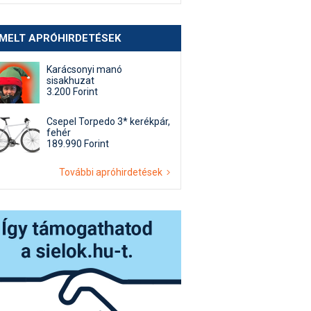
EMELT APRÓHIRDETÉSEK
Karácsonyi manó
sisakhuzat
3.200 Forint
Csepel Torpedo 3* kerékpár,
fehér
189.990 Forint
További apróhirdetések