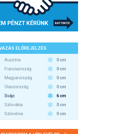
VAZÁS ELŐREJELZÉS
0 cm
Ausztria
0 cm
Franciaország
0 cm
Magyarország
0 cm
Olaszország
6 cm
Svájc
0 cm
Szlovákia
0 cm
Szlovénia