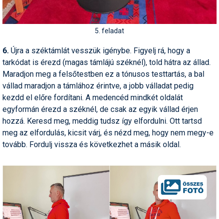
5. feladat
6.
Újra a széktámlát vesszük igénybe. Figyelj rá, hogy a
tarkódat is érezd (magas támlájú széknél), told hátra az állad.
Maradjon meg a felsőtestben ez a tónusos testtartás, a bal
vállad maradjon a támlához érintve, a jobb válladat pedig
kezdd el előre fordítani. A medencéd mindkét oldalát
egyformán érezd a széknél, de csak az egyik vállad érjen
hozzá. Keresd meg, meddig tudsz így elfordulni. Ott tartsd
meg az elfordulás, kicsit várj, és nézd meg, hogy nem megy-e
tovább. Fordulj vissza és következhet a másik oldal.