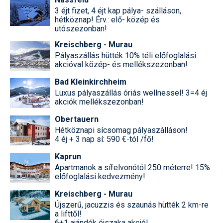
3 éjt fizet, 4 éjt kap pálya- szálláson,
hétköznap! Érv.: elő- közép és
utószezonban!
Kreischberg - Murau
Pályaszállás hütték 10% téli előfoglalási
akcióval közép- és mellékszezonban!
Bad Kleinkirchheim
Luxus pályaszállás óriás wellnessel! 3=4 éj
akciók mellékszezonban!
Obertauern
Hétköznapi sícsomag pályaszálláson!
4 éj + 3 nap sí: 590 €-tól /fő!
Kaprun
Apartmanok a sífelvonótól 250 méterre! 15%
előfoglalási kedvezmény!
Kreischberg - Murau
Újszerű, jacuzzis és szaunás hütték 2 km-re
a lifttől!
6+1 ajándék éjszaka akció!