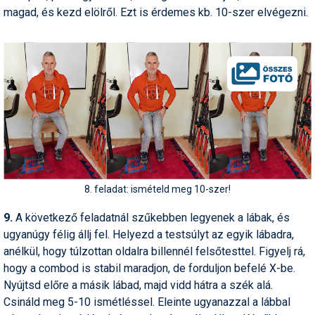
magad, és kezd elölről. Ezt is érdemes kb. 10-szer elvégezni.
8. feladat: ismételd meg 10-szer!
9.
A következő feladatnál szűkebben legyenek a lábak, és
ugyanúgy félig állj fel. Helyezd a testsúlyt az egyik lábadra,
anélkül, hogy túlzottan oldalra billennél felsőtesttel. Figyelj rá,
hogy a combod is stabil maradjon, de forduljon befelé X-be.
Nyújtsd előre a másik lábad, majd vidd hátra a szék alá.
Csináld meg 5-10 ismétléssel. Eleinte ugyanazzal a lábbal