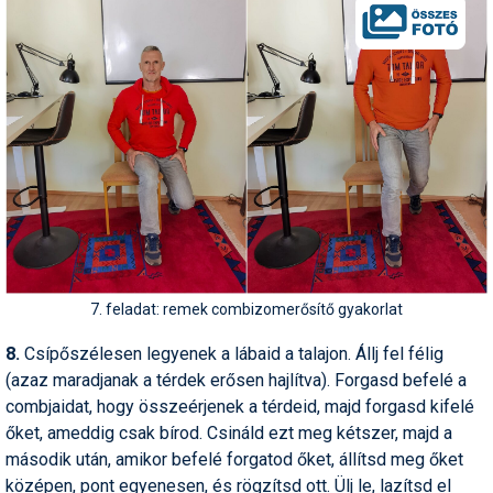
7. feladat: remek combizomerősítő gyakorlat
8.
Csípőszélesen legyenek a lábaid a talajon. Állj fel félig
(azaz maradjanak a térdek erősen hajlítva). Forgasd befelé a
combjaidat, hogy összeérjenek a térdeid, majd forgasd kifelé
őket, ameddig csak bírod. Csináld ezt meg kétszer, majd a
második után, amikor befelé forgatod őket, állítsd meg őket
középen, pont egyenesen, és rögzítsd ott. Ülj le, lazítsd el