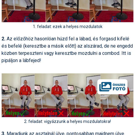
Pályázatok
Portálinfo
1. feladat: ezek a helyes mozdulatok
Rajzok
2.
Az előzőhöz hasonlóan húzd fel a lábad, és forgasd kifelé
Síbérletárak
és befelé (keresztbe a másik előtt) az alszárad, de ne engedd
Síbörze
közben terpeszteni vagy keresztbe mozdulni a combod. Itt is
pipáljon a lábfejed!
Sícipő
Sífelszerelés
Sífutás
Síléc
Símánia
2. feladat: vigyázzunk a helyes mozdulatokra!
Síoktatás
3.
Maradjunk az asztalnál ülve, pontosabban majdnem ülve.