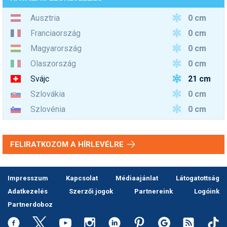
0 cm
Ausztria
0 cm
Franciaország
0 cm
Magyarország
0 cm
Olaszország
21 cm
Svájc
0 cm
Szlovákia
0 cm
Szlovénia
FELIRATKOZOM A HÍRLEVÉLRE
Impresszum
Kapcsolat
Médiaajánlat
Látogatottság
Adatkezelés
Szerzői jogok
Partnereink
Logóink
Partnerdoboz