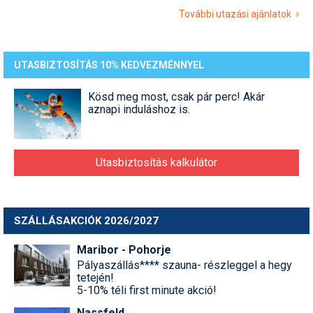
További utazási ajánlatok
UTASBIZTOSÍTÁS 10% KEDVEZMÉNNYEL
Kösd meg most, csak pár perc! Akár
aznapi induláshoz is.
Utasbiztosítás kalkulátor
SZÁLLÁSAKCIÓK 2026/2027
Maribor - Pohorje
Pályaszállás**** szauna- részleggel a hegy
tetején!
5-10% téli first minute akció!
Nassfeld