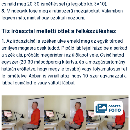
csináld meg 20-30 ismétléssel (a legjobb kb. 3×10).
Humor
3.
Mindegyik törje meg a rutinszerű mozgásokat. Valamiben
Hütte
legyen más, mint ahogy szoktál mozogni.
Ingatlan
Tíz íróasztal melletti ötlet a felkészüléshez
Interjúk
1.
Az íróasztalnál a széken ülve emeld meg az egyik térded
amilyen magasra csak tudod. Pipáló lábfejjel húzd be a sarkad
Játékok
a szék alá, próbáld megérinteni az ülőlapot vele. Csinálhatod
egyszer (20-30 másodpercig kitartva, és a mozgástartomány
Kerékpár
határán erőltetve, hogy megy-e tovább) vagy folyamatosan fel-
Korcsolya
le ismételve. Abban is variálhatsz, hogy 10-szer ugyanazzal a
lábbal csinálod-e vagy váltott lábbal.
Könyvajánló
Magazinok
Munkavállalás
Olvasnivaló