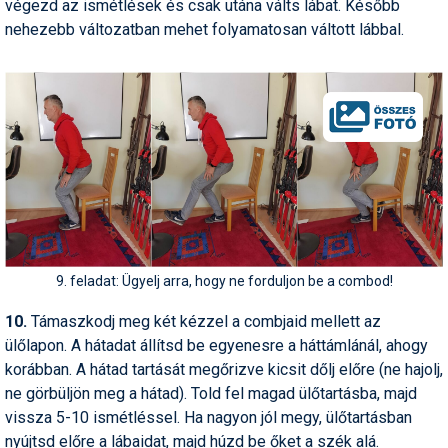
végezd az ismétlések és csak utána válts lábat. Később
nehezebb változatban mehet folyamatosan váltott lábbal.
9. feladat: Ügyelj arra, hogy ne forduljon be a combod!
10.
Támaszkodj meg két kézzel a combjaid mellett az
ülőlapon. A hátadat állítsd be egyenesre a háttámlánál, ahogy
korábban. A hátad tartását megőrizve kicsit dőlj előre (ne hajolj,
ne görbüljön meg a hátad). Told fel magad ülőtartásba, majd
vissza 5-10 ismétléssel. Ha nagyon jól megy, ülőtartásban
nyújtsd előre a lábaidat, majd húzd be őket a szék alá.