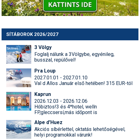
SÍTÁBOROK 2026/2027
3 Völgy
Foglalj nálunk a 3Völgybe, egyénileg,
busszal, repülővel!
Pra Loup
2027.01.01 - 2027.01.10
Val d Allos Január első hetében! 315 EUR-tól
Kaprun
2026.12.03 - 2026.12.06
Hóbiztos!3 és 4*hotel, welln
FP,gleccsersí,más időpont is
Alpe d'Huez
Akciós síbérlettel, oktatás lehetőségével,
helyi programokkal várunk!