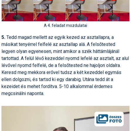
Termékajánló
Történelem
A 4. feladat mozdulatai
Túrasí
5.
Tedd magad mellett az egyik kezed az asztallapra, a
másikat tenyérrel felfelé az asztallap alá. A felsőtested
Utasbiztosítás
legyen olyan egyenesen, mint amikor a szék háttámlájánál
Utazási tippek
tartottad. A felül lévő kezeddel nyomd lefelé az asztalt, az alul
lévővel nyomd felfelé, de a felsőtested ne hajoljon oldalra.
Védőfelszerelés
Keresd meg mekkora erővel tudsz a két kezeddel egymás
ellen dolgozni, és tartsd ki egy darabig. Utána tedd át a
Wellness
kezeidet és mehet fordítva. 5-10 alkalommal érdemes
megcsinálni naponta.