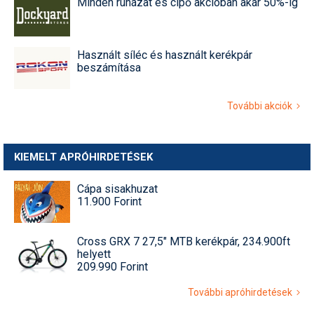
Minden ruházat és cipő akcióban akár 50%-ig
Használt síléc és használt kerékpár
beszámítása
További akciók
KIEMELT APRÓHIRDETÉSEK
Cápa sisakhuzat
11.900 Forint
Cross GRX 7 27,5" MTB kerékpár, 234.900ft
helyett
209.990 Forint
További apróhirdetések