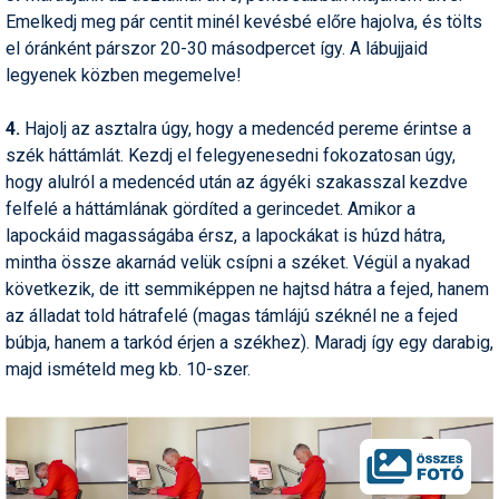
Síruházat
Emelkedj meg pár centit minél kevésbé előre hajolva, és tölts
el óránként párszor 20-30 másodpercet így. A lábujjaid
Síszerviz
legyenek közben megemelve!
Sítechnika
4.
Hajolj az asztalra úgy, hogy a medencéd pereme érintse a
Síugrás
szék háttámlát. Kezdj el felegyenesedni fokozatosan úgy,
hogy alulról a medencéd után az ágyéki szakasszal kezdve
Snowboard
felfelé a háttámlának gördíted a gerincedet. Amikor a
Snowboardfelszerelés
lapockáid magasságába érsz, a lapockákat is húzd hátra,
mintha össze akarnád velük csípni a széket. Végül a nyakad
Sportorvos
következik, de itt semmiképpen ne hajtsd hátra a fejed, hanem
az álladat told hátrafelé (magas támlájú széknél ne a fejed
Szakértők
búbja, hanem a tarkód érjen a székhez). Maradj így egy darabig,
Szánkó
majd ismételd meg kb. 10-szer.
Szótárak
Telemark
Téli sportok