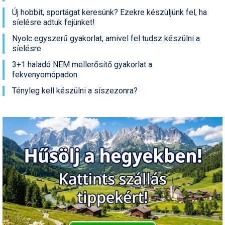
Új hobbit, sportágat keresünk? Ezekre készüljünk fel, ha
síelésre adtuk fejünket!
Nyolc egyszerű gyakorlat, amivel fel tudsz készülni a
síelésre
3+1 haladó NEM mellerősítő gyakorlat a
fekvenyomópadon
Tényleg kell készülni a síszezonra?