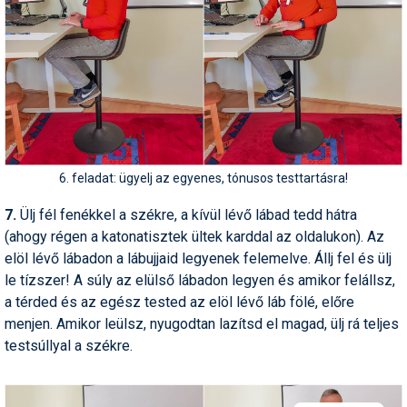
6. feladat: ügyelj az egyenes, tónusos testtartásra!
7.
Ülj fél fenékkel a székre, a kívül lévő lábad tedd hátra
(ahogy régen a katonatisztek ültek karddal az oldalukon). Az
elöl lévő lábadon a lábujjaid legyenek felemelve. Állj fel és ülj
le tízszer! A súly az elülső lábadon legyen és amikor felállsz,
a térded és az egész tested az elöl lévő láb fölé, előre
menjen. Amikor leülsz, nyugodtan lazítsd el magad, ülj rá teljes
testsúllyal a székre.