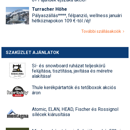
Turracher Höhe
Pályaszállás****, félpanzió, wellness januári
hétköznapokon 109 €-tól /éj!
További szállásakciók
SZAKÜZLET AJÁNLATOK
Sí- és snowboard ruházat teljeskörű
felújítása, tisztítása, javítása és méretre
alakítása!
Thule kerékpártartók és tetőboxok akciós
áron
Atomic, ELAN, HEAD, Fischer és Rossignol
sílécek kiárusítása