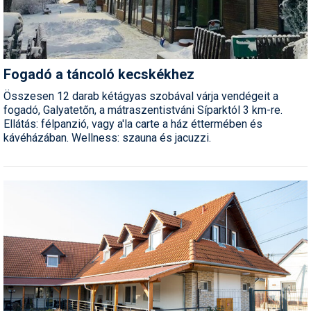
Fogadó a táncoló kecskékhez
Összesen 12 darab kétágyas szobával várja vendégeit a
fogadó, Galyatetőn, a mátraszentistváni Síparktól 3 km-re.
Ellátás: félpanzió, vagy a'la carte a ház éttermében és
kávéházában. Wellness: szauna és jacuzzi.