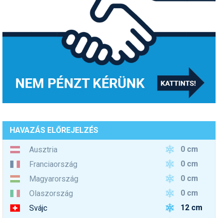
HAVAZÁS ELŐREJELZÉS
0 cm
Ausztria
0 cm
Franciaország
0 cm
Magyarország
0 cm
Olaszország
12 cm
Svájc