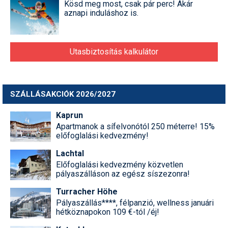
Kösd meg most, csak pár perc! Akár
aznapi induláshoz is.
Utasbiztosítás kalkulátor
SZÁLLÁSAKCIÓK 2026/2027
Kaprun
Apartmanok a sífelvonótól 250 méterre! 15%
előfoglalási kedvezmény!
Lachtal
Előfoglalási kedvezmény közvetlen
pályaszálláson az egész síszezonra!
Turracher Höhe
Pályaszállás****, félpanzió, wellness januári
hétköznapokon 109 €-tól /éj!