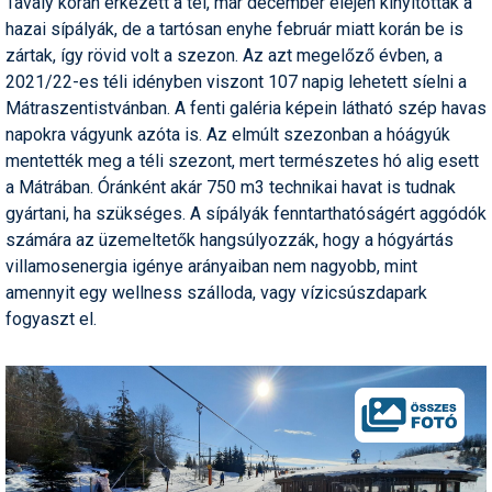
Tavaly korán érkezett a tél, már december elején kinyitottak a
Pályázatok
hazai sípályák, de a tartósan enyhe február miatt korán be is
zártak, így rövid volt a szezon. Az azt megelőző évben, a
Portálinfo
2021/22-es téli idényben viszont 107 napig lehetett síelni a
Rajzok
Mátraszentistvánban. A fenti galéria képein látható szép havas
napokra vágyunk azóta is. Az elmúlt szezonban a hóágyúk
Síbérletárak
mentették meg a téli szezont, mert természetes hó alig esett
a Mátrában. Óránként akár 750 m3 technikai havat is tudnak
Síbörze
gyártani, ha szükséges. A sípályák fenntarthatóságért aggódók
Sícipő
számára az üzemeltetők hangsúlyozzák, hogy a hógyártás
villamosenergia igénye arányaiban nem nagyobb, mint
Sífelszerelés
amennyit egy wellness szálloda, vagy vízicsúszdapark
fogyaszt el.
Sífutás
Síléc
Símánia
Síoktatás