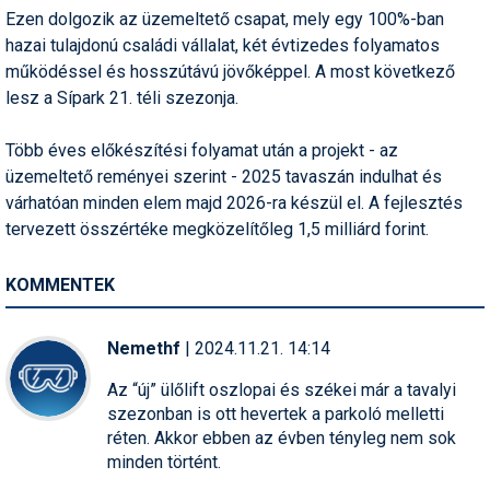
Ezen dolgozik az üzemeltető csapat, mely egy 100%-ban
hazai tulajdonú családi vállalat, két évtizedes folyamatos
működéssel és hosszútávú jövőképpel. A most következő
lesz a Sípark 21. téli szezonja.
Több éves előkészítési folyamat után a projekt - az
üzemeltető reményei szerint - 2025 tavaszán indulhat és
várhatóan minden elem majd 2026-ra készül el. A fejlesztés
tervezett összértéke megközelítőleg 1,5 milliárd forint.
KOMMENTEK
Nemethf
| 2024.11.21. 14:14
Az “új” ülőlift oszlopai és székei már a tavalyi
szezonban is ott hevertek a parkoló melletti
réten. Akkor ebben az évben tényleg nem sok
minden történt.