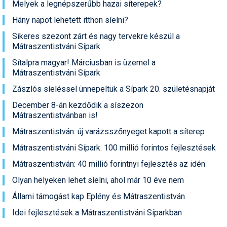
Melyek a legnépszerűbb hazai síterepek?
Hány napot lehetett itthon síelni?
Sikeres szezont zárt és nagy tervekre készül a
Mátraszentistváni Sípark
Sítalpra magyar! Márciusban is üzemel a
Mátraszentistváni Sípark
Zászlós síeléssel ünnepeltük a Sípark 20. születésnapját
December 8-án kezdődik a síszezon
Mátraszentistvánban is!
Mátraszentistván: új varázsszőnyeget kapott a síterep
Mátraszentistváni Sípark: 100 millió forintos fejlesztések
Mátraszentistván: 40 millió forintnyi fejlesztés az idén
Olyan helyeken lehet síelni, ahol már 10 éve nem
Állami támogást kap Eplény és Mátraszentistván
Idei fejlesztések a Mátraszentistváni Síparkban