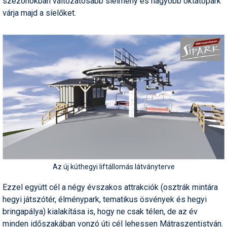
szezonokban változatosabb síélmény és nagyobb oktatópark
várja majd a síelőket.
Termékajánló
Történelem
Túrasí
Utasbiztosítás
Utazási tippek
Védőfelszerelés
Wellness
Az új kúthegyi liftállomás látványterve
Ezzel együtt cél a négy évszakos attrakciók (osztrák mintára
hegyi játszótér, élménypark, tematikus ösvények és hegyi
bringapálya) kialakítása is, hogy ne csak télen, de az év
minden időszakában vonzó úti cél lehessen Mátraszentistván.