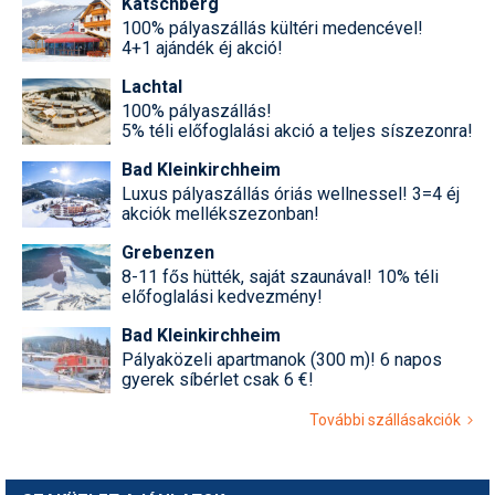
Katschberg
100% pályaszállás kültéri medencével!
4+1 ajándék éj akció!
Lachtal
100% pályaszállás!
5% téli előfoglalási akció a teljes síszezonra!
Bad Kleinkirchheim
Luxus pályaszállás óriás wellnessel! 3=4 éj
akciók mellékszezonban!
Grebenzen
8-11 fős hütték, saját szaunával! 10% téli
előfoglalási kedvezmény!
Bad Kleinkirchheim
Pályaközeli apartmanok (300 m)! 6 napos
gyerek síbérlet csak 6 €!
További szállásakciók