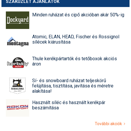
SZAKÜZLET AJÁNLATOK
Minden ruházat és cipő akcióban akár 50%-ig
Atomic, ELAN, HEAD, Fischer és Rossignol
sílécek kiárusítása
Thule kerékpártartók és tetőboxok akciós
áron
Sí- és snowboard ruházat teljeskörű
felújítása, tisztítása, javítása és méretre
alakítása!
Használt síléc és használt kerékpár
beszámítása
További akciók