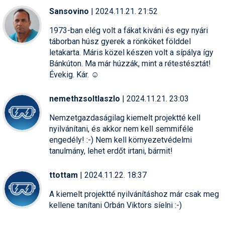
Sansovino
| 2024.11.21. 21:52
1973-ban elég volt a fákat kiváni és egy nyári
táborban húsz gyerek a rönköket földdel
letakarta. Máris közel készen volt a sípálya így
Bánkúton. Ma már húzzák, mint a rétestésztát!
Évekig. Kár. ☺
nemethzsoltlaszlo
| 2024.11.21. 23:03
Nemzetgazdaságilag kiemelt projektté kell
nyilvánítani, és akkor nem kell semmiféle
engedély! :-) Nem kell környezetvédelmi
tanulmány, lehet erdőt irtani, bármit!
ttottam
| 2024.11.22. 18:37
A kiemelt projektté nyilvánításhoz már csak meg
kellene tanítani Orbán Viktors síelni :-)