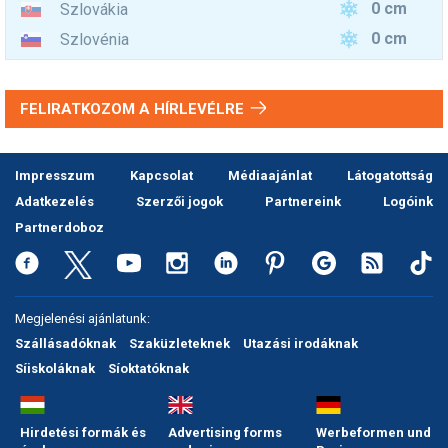
0 cm
Szlovákia
0 cm
Szlovénia
FELIRATKOZOM A HÍRLEVÉLRE
Impresszum
Kapcsolat
Médiaajánlat
Látogatottság
Adatkezelés
Szerzői jogok
Partnereink
Logóink
Partnerdoboz
Megjelenési ajánlatunk:
Szállásadóknak
Szaküzleteknek
Utazási irodáknak
Síiskoláknak
Síoktatóknak
Hirdetési formák és
Advertising forms
Werbeformen und