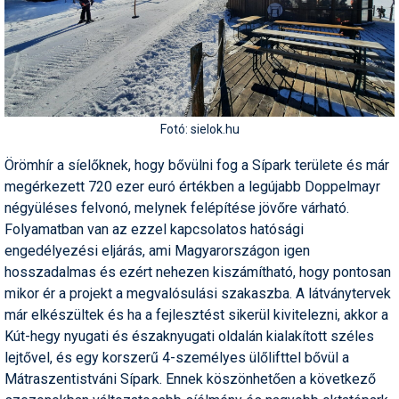
Síruházat
Síszerviz
Sítechnika
Síugrás
Fotó: sielok.hu
Snowboard
Örömhír a síelőknek, hogy bővülni fog a Sípark területe és már
Snowboardfelszerelés
megérkezett 720 ezer euró értékben a legújabb Doppelmayr
négyüléses felvonó, melynek felépítése jövőre várható.
Sportorvos
Folyamatban van az ezzel kapcsolatos hatósági
engedélyezési eljárás, ami Magyarországon igen
Szakértők
hosszadalmas és ezért nehezen kiszámítható, hogy pontosan
Szánkó
mikor ér a projekt a megvalósulási szakaszba. A látványtervek
már elkészültek és ha a fejlesztést sikerül kivitelezni, akkor a
Szótárak
Kút-hegy nyugati és északnyugati oldalán kialakított széles
lejtővel, és egy korszerű 4-személyes ülőlifttel bővül a
Telemark
Mátraszentistváni Sípark. Ennek köszönhetően a következő
Téli sportok