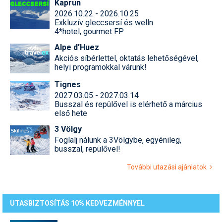
Kaprun
2026.10.22 - 2026.10.25
Exkluzív gleccsersí és welln
4*hotel, gourmet FP
Alpe d'Huez
Akciós síbérlettel, oktatás lehetőségével,
helyi programokkal várunk!
Tignes
2027.03.05 - 2027.03.14
Busszal és repülővel is elérhető a március
első hete
3 Völgy
Foglalj nálunk a 3Völgybe, egyénileg,
busszal, repülővel!
További utazási ajánlatok
UTASBIZTOSÍTÁS 10% KEDVEZMÉNNYEL