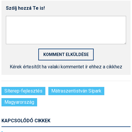
Szólj hozzá Te is!
Kérek értesítőt ha valaki kommentet ír ehhez a cikkhez
Síterep-fejlesztés
Mátraszentistván Sípark
Magyarország
KAPCSOLÓDÓ CIKKEK