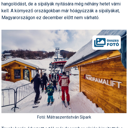
hangolódást, de a sípályák nyitására még néhány hetet várni
Humor
kell. A környező országokban már hóágyúzzák a sípályákat,
Hütte
Magyarországon ez december előtt nem várható.
Ingatlan
Interjúk
Játékok
Kerékpár
Korcsolya
Könyvajánló
Magazinok
Munkavállalás
Fotó: Mátraszentistván Sípark
Olvasnivaló