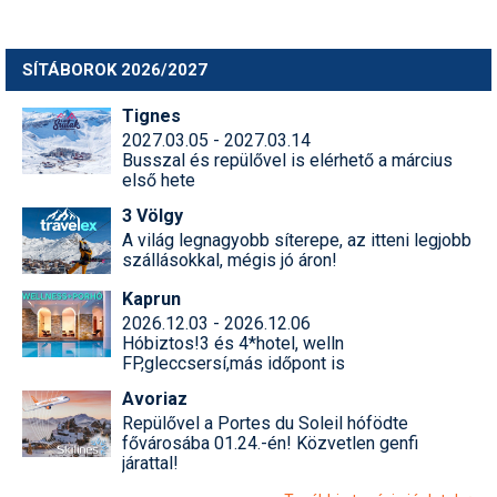
SÍTÁBOROK 2026/2027
Tignes
2027.03.05 - 2027.03.14
Busszal és repülővel is elérhető a március
első hete
3 Völgy
A világ legnagyobb síterepe, az itteni legjobb
szállásokkal, mégis jó áron!
Kaprun
2026.12.03 - 2026.12.06
Hóbiztos!3 és 4*hotel, welln
FP,gleccsersí,más időpont is
Avoriaz
Repülővel a Portes du Soleil hófödte
fővárosába 01.24.-én! Közvetlen genfi
járattal!