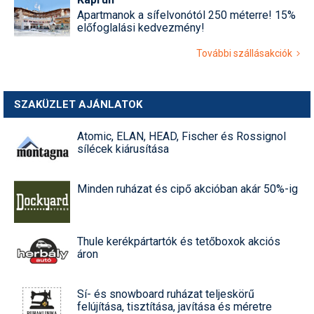
Apartmanok a sífelvonótól 250 méterre! 15%
előfoglalási kedvezmény!
További szállásakciók
SZAKÜZLET AJÁNLATOK
Atomic, ELAN, HEAD, Fischer és Rossignol
sílécek kiárusítása
Minden ruházat és cipő akcióban akár 50%-ig
Thule kerékpártartók és tetőboxok akciós
áron
Sí- és snowboard ruházat teljeskörű
felújítása, tisztítása, javítása és méretre