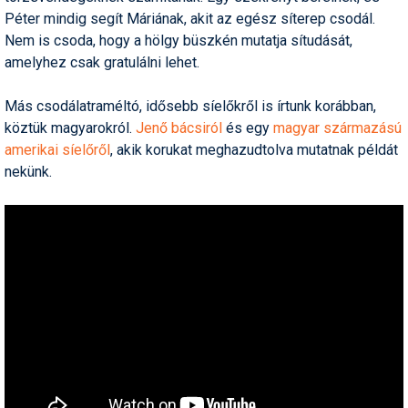
Péter mindig segít Máriának, akit az egész síterep csodál.
Humor
Nem is csoda, hogy a hölgy büszkén mutatja sítudását,
Hütte
amelyhez csak gratulálni lehet.
Ingatlan
Más csodálatraméltó, idősebb síelőkről is írtunk korábban,
köztük magyarokról.
Jenő bácsiról
és egy
magyar származású
Interjúk
amerikai síelőről
, akik korukat meghazudtolva mutatnak példát
Játékok
nekünk.
Kerékpár
Korcsolya
Könyvajánló
Magazinok
Munkavállalás
Olvasnivaló