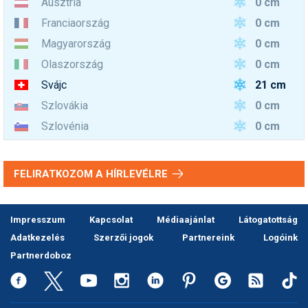
0 cm
Ausztria
0 cm
Franciaország
0 cm
Magyarország
0 cm
Olaszország
21 cm
Svájc
0 cm
Szlovákia
0 cm
Szlovénia
FELIRATKOZOM A HÍRLEVÉLRE
Impresszum
Kapcsolat
Médiaajánlat
Látogatottság
Adatkezelés
Szerzői jogok
Partnereink
Logóink
Partnerdoboz