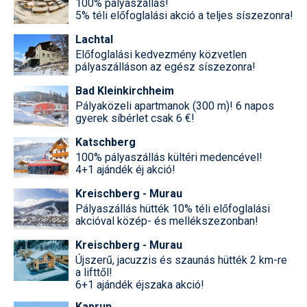
100% pályaszállás!
5% téli előfoglalási akció a teljes síszezonra!
Lachtal
Előfoglalási kedvezmény közvetlen
pályaszálláson az egész síszezonra!
Bad Kleinkirchheim
Pályaközeli apartmanok (300 m)! 6 napos
gyerek síbérlet csak 6 €!
Katschberg
100% pályaszállás kültéri medencével!
4+1 ajándék éj akció!
Kreischberg - Murau
Pályaszállás hütték 10% téli előfoglalási
akcióval közép- és mellékszezonban!
Kreischberg - Murau
Újszerű, jacuzzis és szaunás hütték 2 km-re
a lifttől!
6+1 ajándék éjszaka akció!
Kaprun