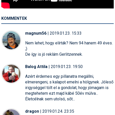
Pályázatok
Portálinfo
KOMMENTEK
Rajzok
magnum56
| 2019.01.23. 15:33
Síbérletárak
Nem lehet, hogy elírták? Nem 94 hanem 49 éves.
Síbörze
;)
De így is jó reklám Gerlitzennek.
Sícipő
Sífelszerelés
Balog Attila
| 2019.01.23. 19:50
Sífutás
Azért érdemes egy pillanatra megállni,
elmerengeni, s kalapot emelni a hölgynek. Jóleső
Síléc
irigységgel tölt el a gondolat, hogy jómagam is
megtehetem ezt majd kábé 50év múlva...
Símánia
Életcélnak sem utolsó, sőt...
Síoktatás
dragon
| 2019.01.24. 23:35