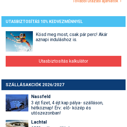
További utazási ajánlatok
UTASBIZTOSÍTÁS 10% KEDVEZMÉNNYEL
Kösd meg most, csak pár perc! Akár
aznapi induláshoz is.
Utasbiztosítás kalkulátor
SZÁLLÁSAKCIÓK 2026/2027
Nassfeld
3 éjt fizet, 4 éjt kap pálya- szálláson,
hétköznap! Érv.: elő- közép és
utószezonban!
Lachtal