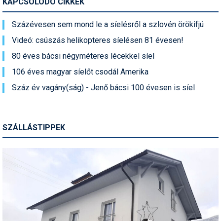
KAPCSOLÓDÓ CIKKEK
Termékajánló
Százévesen sem mond le a síelésről a szlovén örökifjú
Történelem
Videó: csúszás helikopteres síelésen 81 évesen!
80 éves bácsi négyméteres lécekkel síel
Túrasí
106 éves magyar síelőt csodál Amerika
Utasbiztosítás
Száz év vagány(ság) - Jenő bácsi 100 évesen is síel
Utazási tippek
Védőfelszerelés
SZÁLLÁSTIPPEK
Wellness