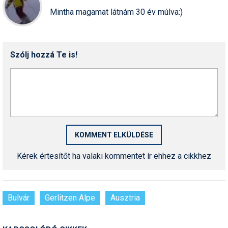
Síruházat
Mintha magamat látnám 30 év múlva:)
Síszerviz
Sítechnika
Szólj hozzá Te is!
Síugrás
Snowboard
Snowboardfelszerelés
Sportorvos
Szakértők
Kérek értesítőt ha valaki kommentet ír ehhez a cikkhez
Szánkó
Szótárak
Bulvár
Gerlitzen Alpe
Ausztria
Telemark
Téli sportok