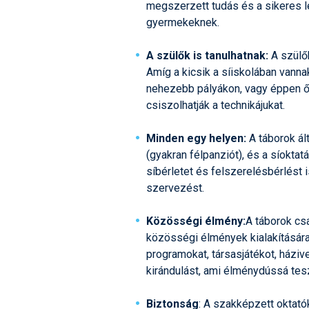
megszerzett tudás és a sikeres l
gyermekeknek.
A szülők is tanulhatnak:
A szülő
Amíg a kicsik a síiskolában vanna
nehezebb pályákon, vagy éppen ők
csiszolhatják a technikájukat.
Minden egy helyen:
A táborok ál
(gyakran félpanziót), és a síokt
síbérletet és felszerelésbérlést i
szervezést.
Közösségi élmény:
A táborok cs
közösségi élmények kialakításár
programokat, társasjátékot, háziv
kirándulást, ami élménydússá teszi
Biztonság
: A szakképzett oktató