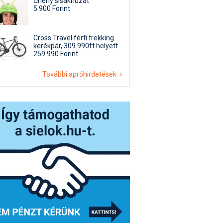
Űrlény sisakhuzat
5.900 Forint
Cross Travel férfi trekking
kerékpár, 309.990ft helyett
259.990 Forint
További apróhirdetések