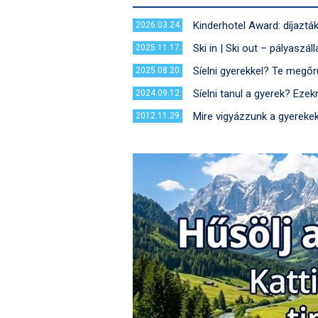
Kinderhotel Award: díjazták
2026.03.24.
Ski in | Ski out – pályaszá
2025.11.17.
Síelni gyerekkel? Te megőrül
2025.08.20.
Síelni tanul a gyerek? Ezek
2024.09.12.
Mire vigyázzunk a gyerekek
2012.11.29.