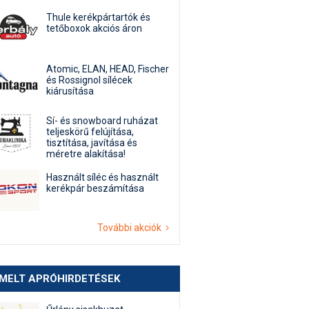
Thule kerékpártartók és
tetőboxok akciós áron
Atomic, ELAN, HEAD, Fischer
és Rossignol sílécek
kiárusítása
Sí- és snowboard ruházat
teljeskörű felújítása,
tisztítása, javítása és
méretre alakítása!
Használt síléc és használt
kerékpár beszámítása
További akciók
EMELT APRÓHIRDETÉSEK