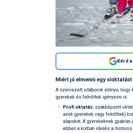
Kérd a
Miért jó elmenni egy síoktatást 
A szervezett sítáborok előnye, hogy 
gyerekek és felnőttek igényeire is.
Profi oktatás:
szakképzett oktat
azok gyerekek vagy felnőttek) bi
alapokat. A gyerekeknek gyakran j
ebben a korban ideális a motoro