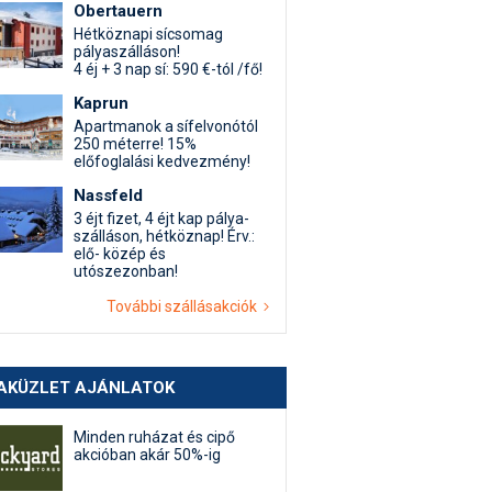
Obertauern
Hétköznapi sícsomag
pályaszálláson!
4 éj + 3 nap sí: 590 €-tól /fő!
Kaprun
Apartmanok a sífelvonótól
250 méterre! 15%
előfoglalási kedvezmény!
Nassfeld
3 éjt fizet, 4 éjt kap pálya-
szálláson, hétköznap! Érv.:
elő- közép és
utószezonban!
További szállásakciók
AKÜZLET AJÁNLATOK
Minden ruházat és cipő
akcióban akár 50%-ig