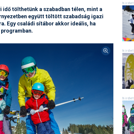
Síelé
h i r d e t
 idő tölthetünk a szabadban télen, mint a
Mind
környezetben együtt töltött szabadság igazi
A ho
. Egy családi sítábor akkor ideális, ha
Köte
a programban.
h i r d e t
h i r d e t