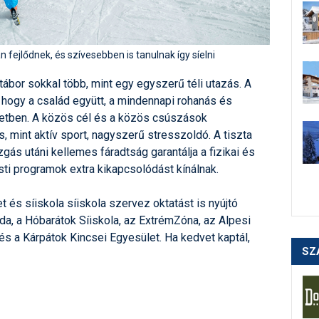
fejlődnek, és szívesebben is tanulnak így síelni
tábor sokkal több, mint egy egyszerű téli utazás. A
 hogy a család együtt, a mindennapi rohanás és
szetben. A közös cél és a közös csúszások
, mint aktív sport, nagyszerű stresszoldó. A tiszta
zgás utáni kellemes fáradtság garantálja a fizikai és
sti programok extra kikapcsolódást kínálnak.
 és síiskola síiskola szervez oktatást is nyújtó
noda, a Hóbarátok Síiskola, az ExtrémZóna, az Alpesi
 és a Kárpátok Kincsei Egyesület. Ha kedvet kaptál,
SZ