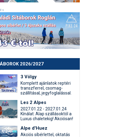
 é s
TÁBOROK 2026/2027
3 Völgy
Komplett ajánlatok reptéri
transzferrel, csomag-
szállításal, jegyfoglalással.
Les 2 Alpes
2027.01.22 - 2027.01.24
Kínálat: Alap szállásoktól a
Luxus chaletekig! Akciósan!
Alpe d'Huez
Akciós síbérlettel, oktatás