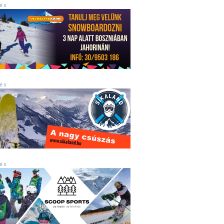
st kiegészítő sportok: bringa, szörf, stb.
Akciók
Új termékek
 é s
en egyéb síeléshez kapcsolódó téma
Termékkereső
nlappal kapcsolatos kérdések és válaszok
tlen beszélgetések
 é s
 é s