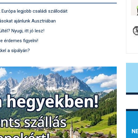
 Európa legjobb családi szállodáit
llásokat ajánlunk Ausztriában
tél? Nyugi, itt jó lesz!
re érdemes figyelni!
kel a sípályán?