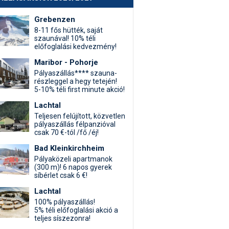
Grebenzen
8-11 fős hütték, saját
szaunával! 10% téli
előfoglalási kedvezmény!
Maribor - Pohorje
Pályaszállás**** szauna-
részleggel a hegy tetején!
5-10% téli first minute akció!
Lachtal
Teljesen felújított, közvetlen
pályaszállás félpanzióval
csak 70 €-tól /fő /éj!
Bad Kleinkirchheim
Pályaközeli apartmanok
(300 m)! 6 napos gyerek
síbérlet csak 6 €!
Lachtal
100% pályaszállás!
5% téli előfoglalási akció a
teljes síszezonra!