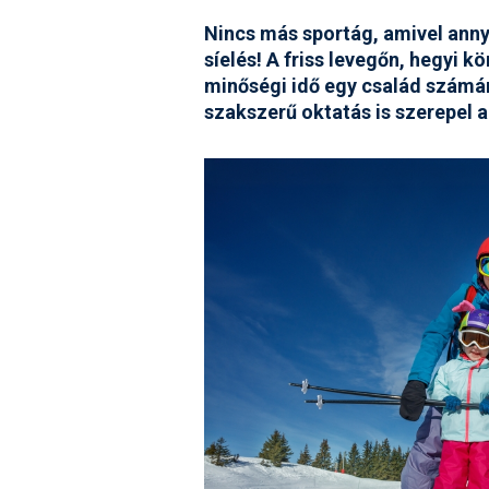
Nincs más sportág, amivel annyi
síelés! A friss levegőn, hegyi 
minőségi idő egy család számára
szakszerű oktatás is szerepel 