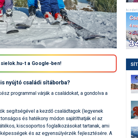
h i r d e t
 sielok.hu-t a Google-ben!
SÍ
is nyújtó családi sítáborba?
kész programmal várják a családokat, a gondolva a
ók segítségével a kezdő családtagok (legyenek
ztonságos és hatékony módon sajátíthatják el az
átékos, kiscsoportos foglalkozásokat tartanak, ami
s képességek és az egyensúlyérzék fejlesztésére. A