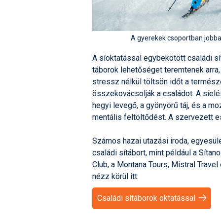
A gyerekek csoportban jobban 
A síoktatással egybekötött családi sí
táborok lehetőséget teremtenek arra,
stressz nélkül töltsön időt a termé
összekovácsolják a családot. A síelés
hegyi levegő, a gyönyörű táj, és a mo
mentális feltöltődést. A szervezett e
Számos hazai utazási iroda, egyesület
családi sítábort, mint például a Síta
Club, a Montana Tours, Mistral Travel
nézz körül itt:
Családi sítáborok oktatással