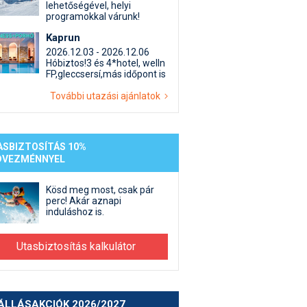
lehetőségével, helyi
programokkal várunk!
Kaprun
2026.12.03 - 2026.12.06
Hóbiztos!3 és 4*hotel, welln
FP,gleccsersí,más időpont is
További utazási ajánlatok
ASBIZTOSÍTÁS 10%
DVEZMÉNNYEL
Kösd meg most, csak pár
perc! Akár aznapi
induláshoz is.
Utasbiztosítás kalkulátor
ÁLLÁSAKCIÓK 2026/2027