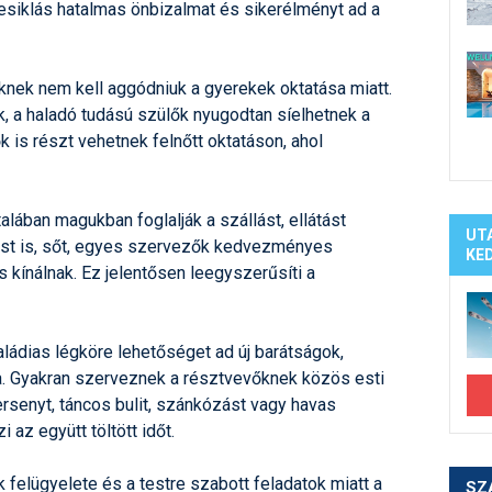
esiklás hatalmas önbizalmat és sikerélményt ad a
knek nem kell aggódniuk a gyerekek oktatása miatt.
k, a haladó tudású szülők nyugodtan síelhetnek a
 is részt vehetnek felnőtt oktatáson, ahol
talában magukban foglalják a szállást, ellátást
UT
atást is, sőt, egyes szervezők kedvezményes
KE
s kínálnak. Ez jelentősen leegyszerűsíti a
aládias légköre lehetőséget ad új barátságok,
a. Gyakran szerveznek a résztvevőknek közös esti
ersenyt, táncos bulit, szánkózást vagy havas
 az együtt töltött időt.
k felügyelete és a testre szabott feladatok miatt a
SZ