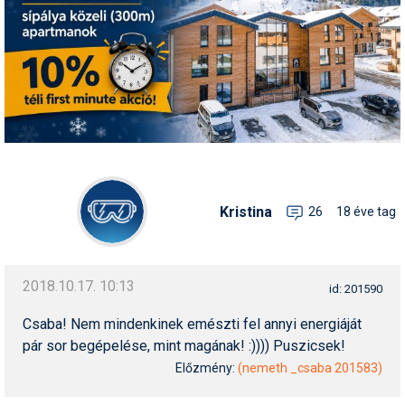
Pályázatok
Portálinfo
Rajzok
Síbérletárak
Síbörze
Sícipő
Kristina
26
18 éve tag
Sífelszerelés
Sífutás
2018.10.17. 10:13
id: 201590
Síléc
Csaba! Nem mindenkinek emészti fel annyi energiáját
Símánia
pár sor begépelése, mint magának! :)))) Puszicsek!
Előzmény:
(nemeth _csaba 201583)
Síoktatás