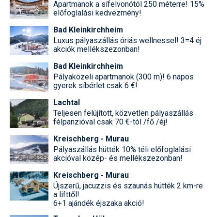
Apartmanok a sífelvonótól 250 méterre! 15%
előfoglalási kedvezmény!
Bad Kleinkirchheim
Luxus pályaszállás óriás wellnessel! 3=4 éj
akciók mellékszezonban!
Bad Kleinkirchheim
Pályaközeli apartmanok (300 m)! 6 napos
gyerek síbérlet csak 6 €!
Lachtal
Teljesen felújított, közvetlen pályaszállás
félpanzióval csak 70 €-tól /fő /éj!
Kreischberg - Murau
Pályaszállás hütték 10% téli előfoglalási
akcióval közép- és mellékszezonban!
Kreischberg - Murau
Újszerű, jacuzzis és szaunás hütték 2 km-re
a lifttől!
6+1 ajándék éjszaka akció!