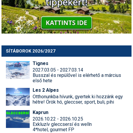
Termékajánló
Történelem
Túrasí
Utasbiztosítás
SÍTÁBOROK 2026/2027
Utazási tippek
Tignes
2027.03.05 - 2027.03.14
Védőfelszerelés
Busszal és repülővel is elérhető a március
első hete
Wellness
Les 2 Alpes
Otthonunkba hívunk, gyertek ki hozzánk egy
hétre! Örök hó, gleccser, sport, buli, pihi
Kaprun
2026.10.22 - 2026.10.25
Exkluzív gleccsersí és welln
4*hotel, gourmet FP