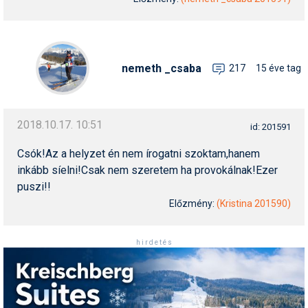
Humor
Hütte
nemeth _csaba
217
15 éve tag
Ingatlan
Interjúk
Játékok
2018.10.17. 10:51
id: 201591
Kerékpár
Csók!Az a helyzet én nem írogatni szoktam,hanem
inkább síelni!Csak nem szeretem ha provokálnak!Ezer
Korcsolya
puszi!!
Előzmény:
(Kristina 201590)
Könyvajánló
Magazinok
h i r d e t é s
Munkavállalás
Olvasnivaló