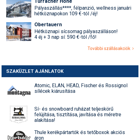
Turracher Höhe
Pályaszállás****, félpanzió, wellness januári
hétköznapokon 109 €-tól /éj!
Obertauern
Hétköznapi sícsomag pályaszálláson!
4 éj + 3 nap sí: 590 €-tól /fő!
További szállásakciók
SZAKÜZLET AJÁNLATOK
Atomic, ELAN, HEAD, Fischer és Rossignol
sílécek kiárusítása
Sí- és snowboard ruházat teljeskörű
felújítása, tisztítása, javítása és méretre
alakítása!
Thule kerékpártartók és tetőboxok akciós
áron