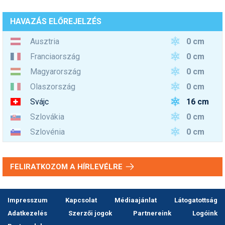
HAVAZÁS ELŐREJELZÉS
0 cm
Ausztria
0 cm
Franciaország
0 cm
Magyarország
0 cm
Olaszország
16 cm
Svájc
0 cm
Szlovákia
0 cm
Szlovénia
FELIRATKOZOM A HÍRLEVÉLRE
Impresszum
Kapcsolat
Médiaajánlat
Látogatottság
Adatkezelés
Szerzői jogok
Partnereink
Logóink