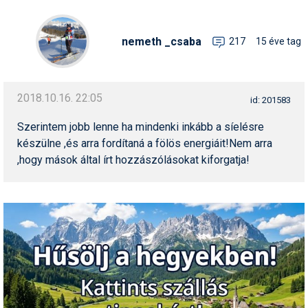
Síruházat
Síszerviz
nemeth _csaba
217
15 éve tag
Sítechnika
Síugrás
2018.10.16. 22:05
id: 201583
Snowboard
Szerintem jobb lenne ha mindenki inkább a síelésre
Snowboardfelszerelés
készülne ,és arra fordítaná a fölös energiáit!Nem arra
,hogy mások által írt hozzászólásokat kiforgatja!
Sportorvos
Szakértők
Szánkó
Szótárak
Telemark
Téli sportok