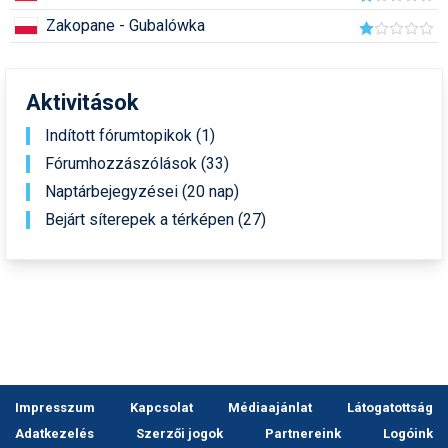
Síruházat
Zakopane - Gubalówka
Síszerviz
Sítechnika
Aktivitások
Síugrás
Indított fórumtopikok (1)
Fórumhozzászólások (33)
Snowboard
Naptárbejegyzései (20 nap)
Snowboardfelszerelés
Bejárt síterepek a térképen (27)
Sportorvos
Szakértők
Szánkó
Szótárak
Telemark
Impresszum
Kapcsolat
Médiaajánlat
Látogatottság
Adatkezelés
Szerzői jogok
Partnereink
Logóink
Téli sportok