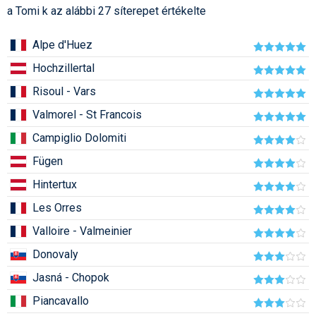
a Tomi k az alábbi 27 síterepet értékelte
Humor
Hütte
Alpe d'Huez
Hochzillertal
Ingatlan
Risoul - Vars
Interjúk
Valmorel - St Francois
Játékok
Campiglio Dolomiti
Kerékpár
Fügen
Korcsolya
Hintertux
Les Orres
Könyvajánló
Valloire - Valmeinier
Magazinok
Donovaly
Munkavállalás
Jasná - Chopok
Olvasnivaló
Piancavallo