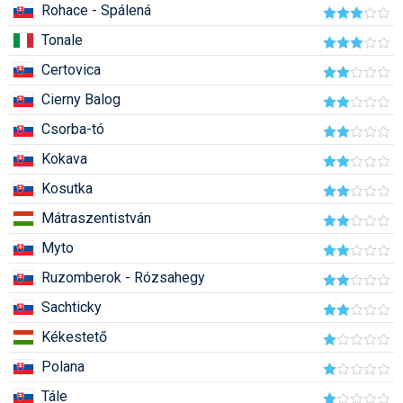
Rohace - Spálená
Pályázatok
Tonale
Portálinfo
Certovica
Rajzok
Cierny Balog
Síbérletárak
Csorba-tó
Síbörze
Kokava
Kosutka
Sícipő
Mátraszentistván
Sífelszerelés
Myto
Sífutás
Ruzomberok - Rózsahegy
Síléc
Sachticky
Símánia
Kékestető
Polana
Síoktatás
Tále