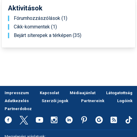
Síruházat
Aktivitások
Síszerviz
Fórumhozzászólások (1)
Sítechnika
Cikk-kommentek (1)
Bejárt síterepek a térképen (35)
Síugrás
Snowboard
Snowboardfelszerelés
Sportorvos
Szakértők
Impresszum
Kapcsolat
Médiaajánlat
Látogatottság
Szánkó
Adatkezelés
Szerzői jogok
Partnereink
Logóink
Partnerdoboz
Szótárak
Telemark
Téli sportok
Megjelenési ajánlatunk: