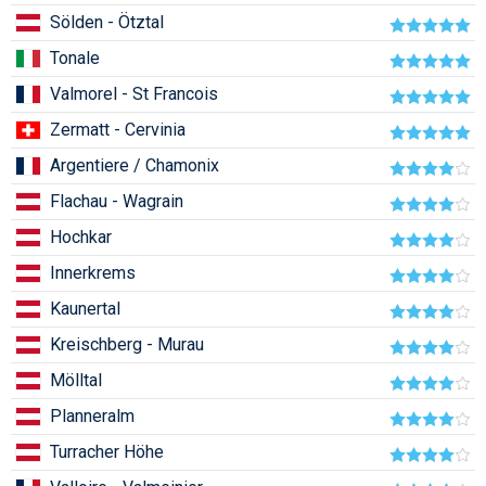
Sölden - Ötztal
Humor
Tonale
Hütte
Valmorel - St Francois
Ingatlan
Zermatt - Cervinia
Interjúk
Argentiere / Chamonix
Játékok
Flachau - Wagrain
Hochkar
Kerékpár
Innerkrems
Korcsolya
Kaunertal
Könyvajánló
Kreischberg - Murau
Magazinok
Mölltal
Munkavállalás
Planneralm
Turracher Höhe
Olvasnivaló