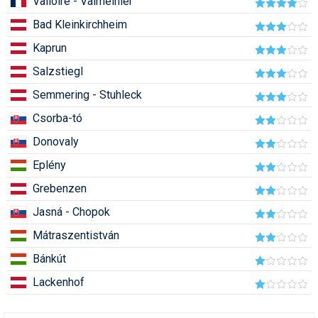
Valloire - Valmeinier
Pályázatok
Bad Kleinkirchheim
Portálinfo
Kaprun
Rajzok
Salzstiegl
Síbérletárak
Semmering - Stuhleck
Csorba-tó
Síbörze
Donovaly
Sícipő
Eplény
Sífelszerelés
Grebenzen
Sífutás
Jasná - Chopok
Mátraszentistván
Síléc
Bánkút
Símánia
Lackenhof
Síoktatás