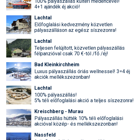
100% pályaszállás kültéri medencével!
4+1 ajándék éj akció!
Lachtal
Előfoglalási kedvezmény közvetlen
pályaszálláson az egész síszezonra!
Lachtal
Teljesen felújított, közvetlen pályaszállás
félpanzióval csak 70 €-tól /fő /éj!
Bad Kleinkirchheim
Luxus pályaszállás óriás wellnessel! 3=4 éj
akciók mellékszezonban!
Lachtal
100% pályaszállás!
5% téli előfoglalási akció a teljes síszezonra!
Kreischberg - Murau
Pályaszállás hütték 10% téli előfoglalási
akcióval közép- és mellékszezonban!
Nassfeld