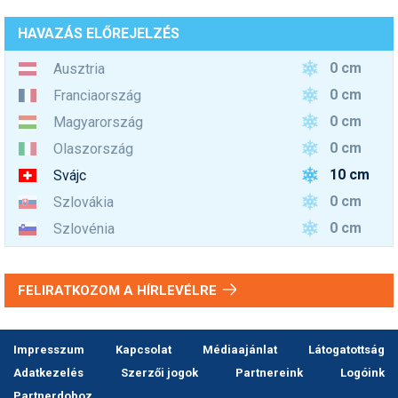
HAVAZÁS ELŐREJELZÉS
0 cm
Ausztria
0 cm
Franciaország
0 cm
Magyarország
0 cm
Olaszország
10 cm
Svájc
0 cm
Szlovákia
0 cm
Szlovénia
FELIRATKOZOM A HÍRLEVÉLRE
Impresszum
Kapcsolat
Médiaajánlat
Látogatottság
Adatkezelés
Szerzői jogok
Partnereink
Logóink
Partnerdoboz