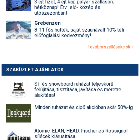
3 éjt fizet, 4 éjt kap pálya- szálláson,
hétköznap! Érv.: elő- közép és
utószezonban!
Grebenzen
8-11 fős hütték, saját szaunával! 10% téli
előfoglalási kedvezmény!
További szállásakciók
SZAKÜZLET AJÁNLATOK
Sí- és snowboard ruházat teljeskörű
felújítása, tisztítása, javítása és méretre
alakítása!
Minden ruházat és cipő akcióban akár 50%-ig
Atomic, ELAN, HEAD, Fischer és Rossignol
sílécek kiárusítása