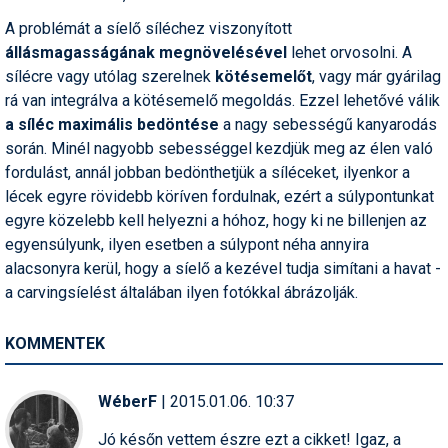
A problémát a síelő síléchez viszonyított
állásmagasságának megnövelésével
lehet orvosolni. A
sílécre vagy utólag szerelnek
kötésemelőt
, vagy már gyárilag
rá van integrálva a kötésemelő megoldás. Ezzel lehetővé válik
a síléc maximális bedöntése
a nagy sebességű kanyarodás
során. Minél nagyobb sebességgel kezdjük meg az élen való
fordulást, annál jobban bedönthetjük a síléceket, ilyenkor a
lécek egyre rövidebb köríven fordulnak, ezért a súlypontunkat
egyre közelebb kell helyezni a hóhoz, hogy ki ne billenjen az
egyensúlyunk, ilyen esetben a súlypont néha annyira
alacsonyra kerül, hogy a síelő a kezével tudja simítani a havat -
a carvingsíelést általában ilyen fotókkal ábrázolják.
KOMMENTEK
WéberF
| 2015.01.06. 10:37
Jó későn vettem észre ezt a cikket! Igaz, a