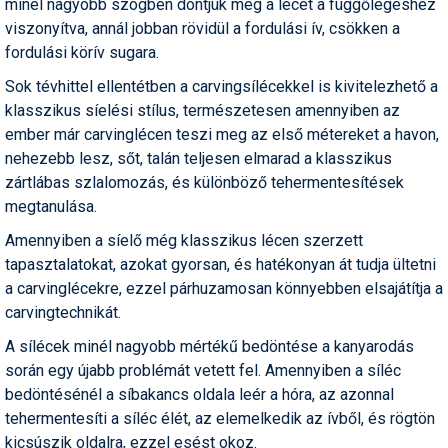
minél nagyobb szögben döntjük meg a lécet a függőlegeshez
viszonyítva, annál jobban rövidül a fordulási ív, csökken a
Termékajánló
fordulási körív sugara.
Történelem
Sok tévhittel ellentétben a carvingsílécekkel is kivitelezhető a
klasszikus síelési stílus, természetesen amennyiben az
Túrasí
ember már carvinglécen teszi meg az első métereket a havon,
Utasbiztosítás
nehezebb lesz, sőt, talán teljesen elmarad a klasszikus
zártlábas szlalomozás, és különböző tehermentesítések
Utazási tippek
megtanulása.
Védőfelszerelés
Amennyiben a síelő még klasszikus lécen szerzett
tapasztalatokat, azokat gyorsan, és hatékonyan át tudja ültetni
Wellness
a carvinglécekre, ezzel párhuzamosan könnyebben elsajátítja a
carvingtechnikát.
A sílécek minél nagyobb mértékű bedöntése a kanyarodás
során egy újabb problémát vetett fel. Amennyiben a síléc
bedöntésénél a síbakancs oldala leér a hóra, az azonnal
tehermentesíti a síléc élét, az elemelkedik az ívből, és rögtön
kicsúszik oldalra, ezzel esést okoz.