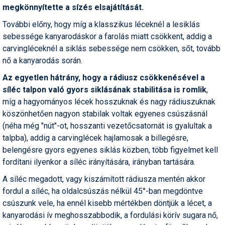
Síruházat
megkönnyítette a sízés elsajátítását.
Síszerviz
További előny, hogy míg a klasszikus léceknél a lesiklás
sebessége kanyarodáskor a farolás miatt csökkent, addig a
Sítechnika
carvingléceknél a siklás sebessége nem csökken, sőt, tovább
nő a kanyarodás során.
Síugrás
Az egyetlen hátrány, hogy a rádiusz csökkenésével a
Snowboard
síléc talpon való gyors siklásának stabilitása is romlik
,
míg a hagyományos lécek hosszuknak és nagy rádiuszuknak
Snowboardfelszerelés
köszönhetően nagyon stabilak voltak egyenes csúszásnál
Sportorvos
(néha még "nút"-ot, hosszanti vezetőcsatornát is gyalultak a
talpba), addig a carvinglécek hajlamosak a billegésre,
Szakértők
belengésre gyors egyenes siklás közben, több figyelmet kell
fordítani ilyenkor a síléc irányítására, irányban tartására.
Szánkó
A síléc megadott, vagy kiszámított rádiusza mentén akkor
Szótárak
fordul a síléc, ha oldalcsúszás nélkül 45°-ban megdöntve
Telemark
csúszunk vele, ha ennél kisebb mértékben döntjük a lécet, a
kanyarodási ív meghosszabbodik, a fordulási körív sugara nő,
Téli sportok