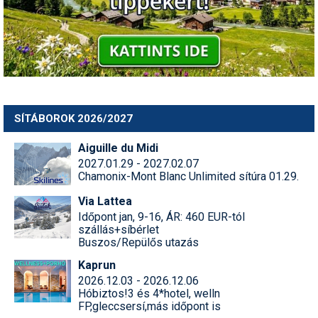
SÍTÁBOROK 2026/2027
Aiguille du Midi
2027.01.29 - 2027.02.07
Chamonix-Mont Blanc Unlimited sítúra 01.29.
Via Lattea
Időpont jan, 9-16, ÁR: 460 EUR-tól
szállás+síbérlet
Buszos/Repülős utazás
Kaprun
2026.12.03 - 2026.12.06
Hóbiztos!3 és 4*hotel, welln
FP,gleccsersí,más időpont is