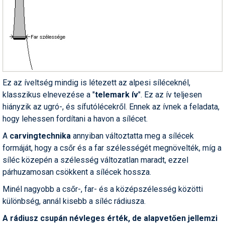
Humor
Hütte
Ingatlan
Interjúk
Ez az íveltség mindig is létezett az alpesi síléceknél,
Játékok
klasszikus elnevezése a "
telemark ív
". Ez az ív teljesen
hiányzik az ugró-, és sífutólécekről. Ennek az ívnek a feladata,
Kerékpár
hogy lehessen fordítani a havon a sílécet.
Korcsolya
A
carvingtechnika
annyiban változtatta meg a sílécek
formáját, hogy a csőr és a far szélességét megnövelték, míg a
Könyvajánló
síléc közepén a szélesség változatlan maradt, ezzel
Magazinok
párhuzamosan csökkent a sílécek hossza.
Minél nagyobb a csőr-, far- és a középszélesség közötti
Munkavállalás
különbség, annál kisebb a síléc rádiusza.
Olvasnivaló
A rádiusz csupán névleges érték, de alapvetően jellemzi