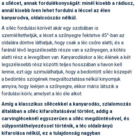
a sílécet, annak fordulékonyságát: minél kisebb a rádiusz,
Pályázatok
annál kisebb íven lehet fordulni a léccel az élen
Portálinfo
kanyarodva, oldalcsúszás nélkül.
Rajzok
A síléc fordulási körívét akár egy szobában is
szemléltethetjük, a lécet a szőnyegre fektetve 45°-ban az
Síbérletárak
oldalára döntve láthatjuk, hogy csak a léc csőre alatti, és a
faránál lévő legszélesebb része van a szőnyegen, a kötés
Síbörze
alatti rész a levegőben van. Kanyarodáskor a léc élének a két
Sícipő
legszélesebb rész közötti teljes hosszában a havon kell
lennie, ezt úgy szimulálhatjuk, hogy a bedöntött síléc közepét
Sífelszerelés
a bedöntés szögének megváltoztatása nélkül kinyomjuk
annyira, hogy leérjen a szőnyegre, ekkor máris látszik a
Sífutás
fordulási körív, amelyet a léc éle alkot.
Síléc
Amíg a klasszikus sílécekkel a kanyarodás, szlalomozás
általában a síléc kifaroltatásával történt, addig a
Símánia
carvingléceknél egyszerűen a síléc megdöntésével, és
Síoktatás
súlypontáthelyezéssel történik, a léc oldalirányú
kifarolása nélkül, ez a tulajdonság nagyban