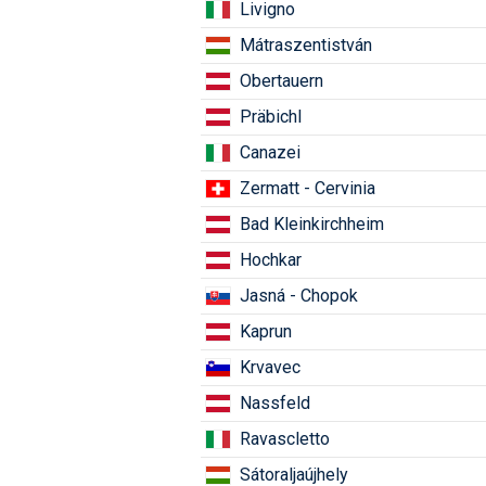
Livigno
Mátraszentistván
Obertauern
Präbichl
Canazei
Zermatt - Cervinia
Bad Kleinkirchheim
Hochkar
Jasná - Chopok
Kaprun
Krvavec
Nassfeld
Ravascletto
Sátoraljaújhely