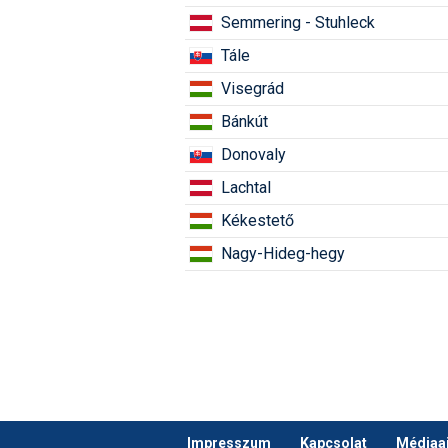
Semmering - Stuhleck
Tále
Visegrád
Bánkút
Donovaly
Lachtal
Kékestető
Nagy-Hideg-hegy
Impresszum
Kapcsolat
Médiaaj