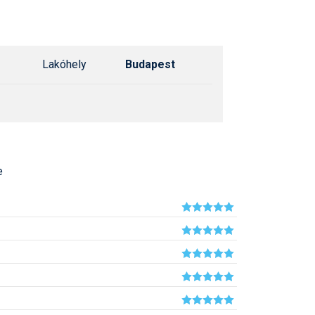
Síelé
Mind
A ho
Köte
Lakóhely
Budapest
e