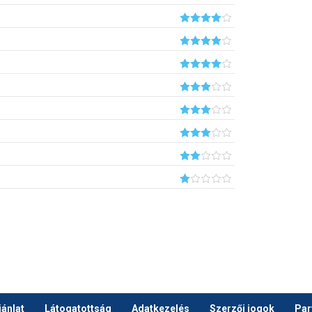
ánlat
Látogatottság
Adatkezelés
Szerzői jogok
Par