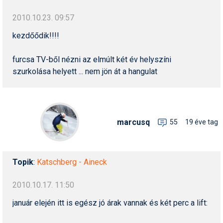
Humor
2010.10.23. 09:57
Hütte
kezdőődik!!!!
Ingatlan
furcsa TV-ből nézni az elmúlt két év helyszíni
Interjúk
szurkolása helyett ... nem jön át a hangulat
Játékok
Kerékpár
marcusq
55
19 éve tag
Korcsolya
Könyvajánló
Topik
:
Katschberg - Aineck
Magazinok
2010.10.17. 11:50
Munkavállalás
január elején itt is egész jó árak vannak és két perc a lift:
Olvasnivaló