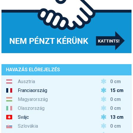
HAVAZÁS ELŐREJELZÉS
0 cm
Ausztria
15 cm
Franciaország
0 cm
Magyarország
0 cm
Olaszország
13 cm
Svájc
0 cm
Szlovákia