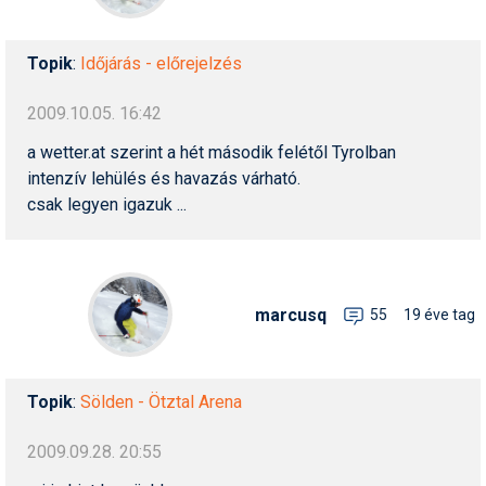
Topik
:
Időjárás - előrejelzés
2009.10.05. 16:42
a wetter.at szerint a hét második felétől Tyrolban
intenzív lehülés és havazás várható.
csak legyen igazuk ...
marcusq
55
19 éve tag
Topik
:
Sölden - Ötztal Arena
2009.09.28. 20:55