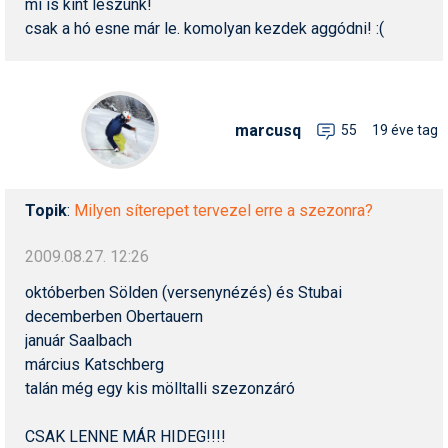
mi is kint leszünk!
csak a hó esne már le. komolyan kezdek aggódni! :(
marcusq
55
19 éve tag
Topik
:
Milyen síterepet tervezel erre a szezonra?
2009.08.27. 12:26
októberben Sölden (versenynézés) és Stubai
decemberben Obertauern
január Saalbach
március Katschberg
talán még egy kis mölltalli szezonzáró
CSAK LENNE MÁR HIDEG!!!!