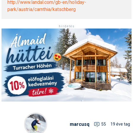
http://www.landal.com/gb-en/holiday-
Pályázatok
park/austria/carnthia/katschberg
Portálinfo
h i r d e t é s
Rajzok
Síbérletárak
Síbörze
Sícipő
Sífelszerelés
Sífutás
Síléc
Símánia
Síoktatás
marcusq
55
19 éve tag