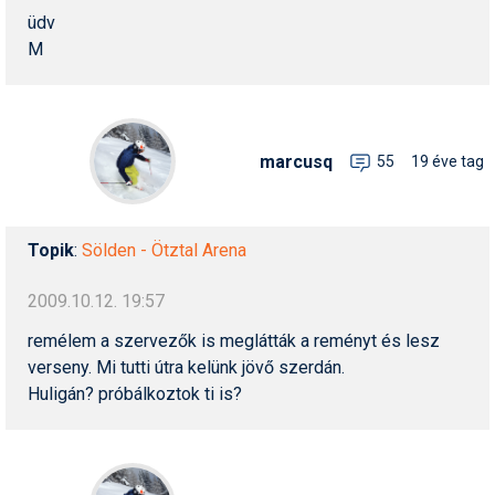
üdv
M
marcusq
55
19 éve tag
Topik
:
Sölden - Ötztal Arena
2009.10.12. 19:57
remélem a szervezők is meglátták a reményt és lesz
verseny. Mi tutti útra kelünk jövő szerdán.
Huligán? próbálkoztok ti is?