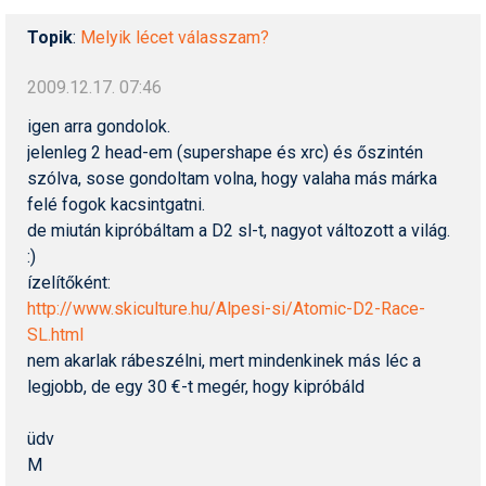
Topik
:
Melyik lécet válasszam?
Termékajánló
Történelem
2009.12.17. 07:46
igen arra gondolok.
Túrasí
jelenleg 2 head-em (supershape és xrc) és őszintén
Utasbiztosítás
szólva, sose gondoltam volna, hogy valaha más márka
felé fogok kacsintgatni.
Utazási tippek
de miután kipróbáltam a D2 sl-t, nagyot változott a világ.
:)
Védőfelszerelés
ízelítőként:
Wellness
http://www.skiculture.hu/Alpesi-si/Atomic-D2-Race-
SL.html
nem akarlak rábeszélni, mert mindenkinek más léc a
legjobb, de egy 30 €-t megér, hogy kipróbáld
üdv
M