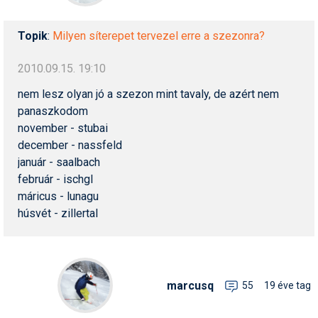
Síruházat
Síszerviz
Topik
:
Milyen síterepet tervezel erre a szezonra?
Sítechnika
2010.09.15. 19:10
Síugrás
nem lesz olyan jó a szezon mint tavaly, de azért nem
panaszkodom
Snowboard
november - stubai
december - nassfeld
Snowboardfelszerelés
január - saalbach
Sportorvos
február - ischgl
máricus - lunagu
Szakértők
húsvét - zillertal
Szánkó
Szótárak
marcusq
55
19 éve tag
Telemark
Téli sportok