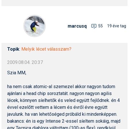
marcusq
55
19 éve tag
Topik
:
Melyik lécet válasszam?
2009.08.04. 20:37
Szia MM,
ha nem csak atomic-al szemezel akkor nagyon tudom
ajánlani a head chip soroztatát. nagyon nagyon agilis
lécek, könnyen síelhetők és veled együtt fejlődnek. én 4
évvel ezelőtt vettem a lécem és évről évre együtt
javulunk. ha van lehetőséged próbáld ki mindenképpen.
bakancs: én is egy Intense 2-essel síeltem sokáig, majd
egy Tecnica diablora váltottam (100-as flex). rendkívül