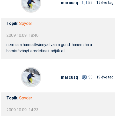
marcusq
55
19 éve tag
Topik
:
Spyder
2009.10.09. 18:40
nem is a hamisítvánnyal van a gond. hanem ha a
hamisítványt eredetinek adják el.
marcusq
55
19 éve tag
Topik
:
Spyder
2009.10.09. 14:23