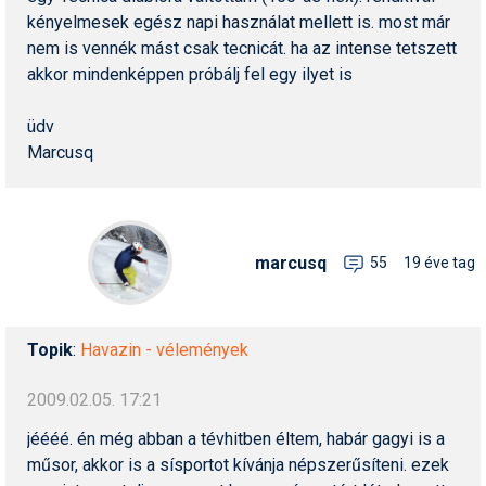
kényelmesek egész napi használat mellett is. most már
nem is vennék mást csak tecnicát. ha az intense tetszett
akkor mindenképpen próbálj fel egy ilyet is
üdv
Marcusq
marcusq
55
19 éve tag
Topik
:
Havazin - vélemények
2009.02.05. 17:21
jéééé. én még abban a tévhitben éltem, habár gagyi is a
műsor, akkor is a sísportot kívánja népszerűsíteni. ezek