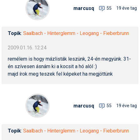
marcusq
55
19 éve tag
Topik
:
Saalbach - Hinterglemm - Leogang - Fieberbrunn
2009.01.16. 12:24
remélem is hogy mázlisták leszünk, 24-én megyünk. 31-
én szívesen ásnám ki a kocsit a hó alól :)
majd írok meg teszek fel képeket ha megjöttünk
marcusq
55
19 éve tag
Topik
:
Saalbach - Hinterglemm - Leogang - Fieberbrunn