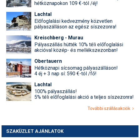
hétköznapokon 109 €-tól /éj!
Lachtal
Előfoglalási kedvezmény közvetlen
pályaszálláson az egész síszezonra!
Kreischberg - Murau
Pályaszállás hütték 10% téli előfoglalási
akcióval közép- és mellékszezonban!
Obertauern
Hétköznapi sícsomag pályaszálláson!
4 éj + 3 nap sí: 590 €-tól /fő!
Lachtal
100% pályaszállás!
5% téli előfoglalási akció a teljes síszezonra!
További szállásakciók
SZAKÜZLET AJÁNLATOK