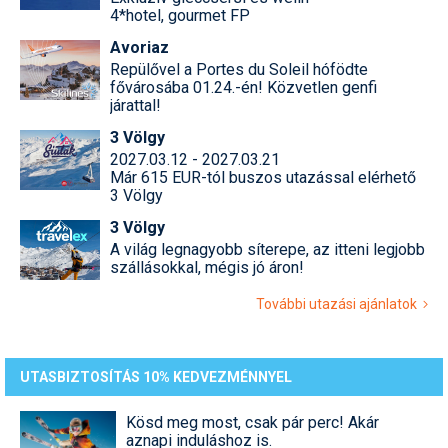
4*hotel, gourmet FP
Avoriaz
Repülővel a Portes du Soleil hófödte
fővárosába 01.24.-én! Közvetlen genfi
járattal!
3 Völgy
2027.03.12 - 2027.03.21
Már 615 EUR-tól buszos utazással elérhető
3 Völgy
3 Völgy
A világ legnagyobb síterepe, az itteni legjobb
szállásokkal, mégis jó áron!
További utazási ajánlatok
UTASBIZTOSÍTÁS 10% KEDVEZMÉNNYEL
Kösd meg most, csak pár perc! Akár
aznapi induláshoz is.