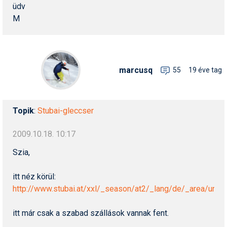
üdv
M
marcusq
55
19 éve tag
Topik
:
Stubai-gleccser
2009.10.18. 10:17
Szia,
itt néz körül:
http://www.stubai.at/xxl/_season/at2/_lang/de/_area/unter
itt már csak a szabad szállások vannak fent.