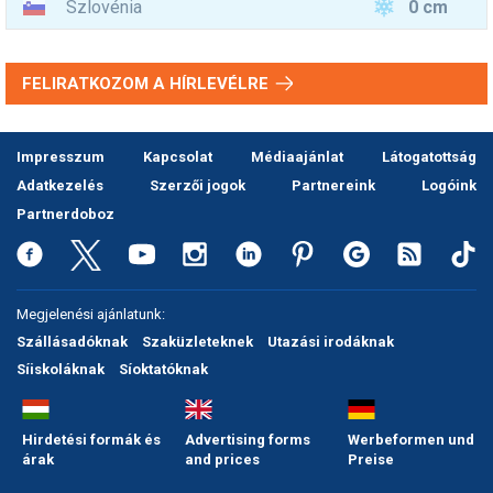
0 cm
Szlovénia
FELIRATKOZOM A HÍRLEVÉLRE
Impresszum
Kapcsolat
Médiaajánlat
Látogatottság
Adatkezelés
Szerzői jogok
Partnereink
Logóink
Partnerdoboz
Megjelenési ajánlatunk:
Szállásadóknak
Szaküzleteknek
Utazási irodáknak
Síiskoláknak
Síoktatóknak
Hirdetési formák és
Advertising forms
Werbeformen und
árak
and prices
Preise