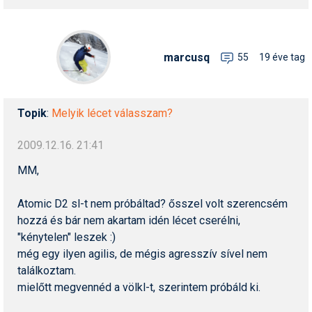
marcusq
55
19 éve tag
Topik
:
Melyik lécet válasszam?
2009.12.16. 21:41
MM,
Atomic D2 sl-t nem próbáltad? ősszel volt szerencsém
hozzá és bár nem akartam idén lécet cserélni,
"kénytelen" leszek :)
még egy ilyen agilis, de mégis agresszív sível nem
találkoztam.
mielőtt megvennéd a völkl-t, szerintem próbáld ki.