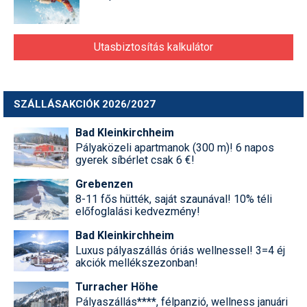
Utasbiztosítás kalkulátor
SZÁLLÁSAKCIÓK 2026/2027
Bad Kleinkirchheim
Pályaközeli apartmanok (300 m)! 6 napos
gyerek síbérlet csak 6 €!
Grebenzen
8-11 fős hütték, saját szaunával! 10% téli
előfoglalási kedvezmény!
Bad Kleinkirchheim
Luxus pályaszállás óriás wellnessel! 3=4 éj
akciók mellékszezonban!
Turracher Höhe
Pályaszállás****, félpanzió, wellness januári