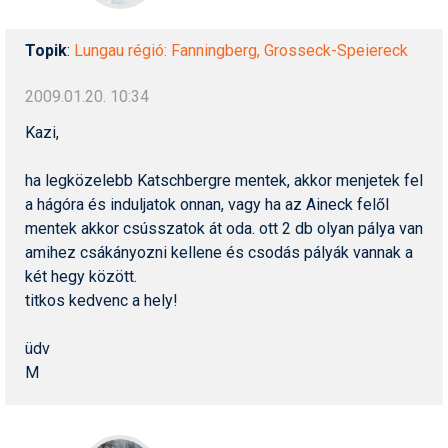
Topik
:
Lungau régió: Fanningberg, Grosseck-Speiereck
2009.01.20. 10:34
Kazi,
ha legközelebb Katschbergre mentek, akkor menjetek fel
a hágóra és induljatok onnan, vagy ha az Aineck felől
mentek akkor csússzatok át oda. ott 2 db olyan pálya van
amihez csákányozni kellene és csodás pályák vannak a
két hegy között.
titkos kedvenc a hely!
üdv
M