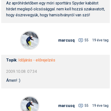
Az apróhírdetőben egy móri sporttárs Spyder kabátot
hírdet meglepő olcsósággal. nem kell hozzá szakavatott,
hogy észrevegyük, hogy hamisítványról van szó!
marcusq
55
19 éve tag
Topik
:
Időjárás - előrejelzés
2009.10.08. 07:34
Ámen! :)
marcusq
55
19 éve tag