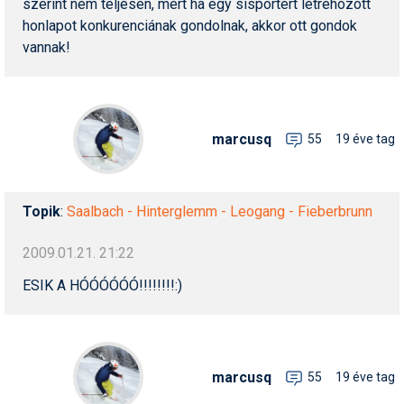
szerint nem teljesen, mert ha egy sísportért létrehozott
honlapot konkurenciának gondolnak, akkor ott gondok
vannak!
marcusq
55
19 éve tag
Topik
:
Saalbach - Hinterglemm - Leogang - Fieberbrunn
2009.01.21. 21:22
ESIK A HÓÓÓÓÓÓ!!!!!!!!:)
marcusq
55
19 éve tag