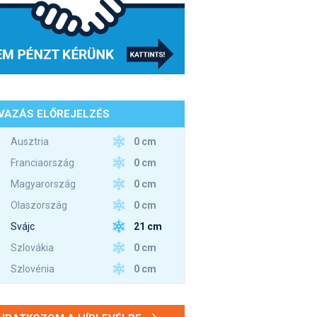
VAZÁS ELŐREJELZÉS
0 cm
Ausztria
0 cm
Franciaország
0 cm
Magyarország
0 cm
Olaszország
21 cm
Svájc
0 cm
Szlovákia
0 cm
Szlovénia