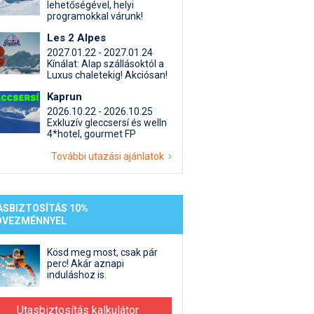
st kiegészítő sportok: bringa, szörf, stb.
Akciók
Új termékek
lehetőségével, helyi
programokkal várunk!
en egyéb síeléshez kapcsolódó téma
Termékkereső
Les 2 Alpes
nlappal kapcsolatos kérdések és válaszok
2027.01.22 - 2027.01.24
tlen beszélgetések
Kínálat: Alap szállásoktól a
Luxus chaletekig! Akciósan!
Kaprun
2026.10.22 - 2026.10.25
Exkluzív gleccsersí és welln
4*hotel, gourmet FP
További utazási ajánlatok
ASBIZTOSÍTÁS 10%
DVEZMÉNNYEL
Kösd meg most, csak pár
perc! Akár aznapi
induláshoz is.
Utasbiztosítás kalkulátor