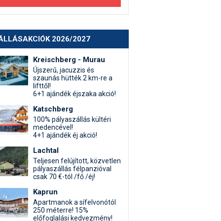
ÁLLÁSAKCIÓK 2026/2027
Kreischberg - Murau
Újszerű, jacuzzis és
szaunás hütték 2 km-re a
lifttől!
6+1 ajándék éjszaka akció!
Katschberg
100% pályaszállás kültéri
medencével!
4+1 ajándék éj akció!
Lachtal
Teljesen felújított, közvetlen
pályaszállás félpanzióval
csak 70 €-tól /fő /éj!
Kaprun
Apartmanok a sífelvonótól
250 méterre! 15%
előfoglalási kedvezmény!