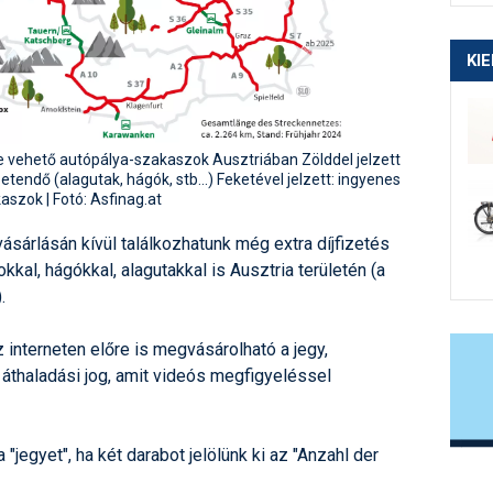
KI
ybe vehető autópálya-szakaszok Ausztriában Zölddel jelzett
zetendő (alagutak, hágók, stb...) Feketével jelzett: ingyenes
aszok | Fotó: Asfinag.at
árlásán kívül találkozhatunk még extra díjfizetés
al, hágókkal, alagutakkal is Ausztria területén (a
.
interneten előre is megvásárolható a jegy,
thaladási jog, amit videós megfigyeléssel
"jegyet", ha két darabot jelölünk ki az "Anzahl der