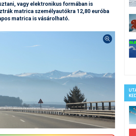
Síelé
sztani, vagy elektronikus formában is
Mind
ztrák matrica személyautókra 12,80 euróba
A ho
apos matrica is vásárolható.
Köte
UT
KE