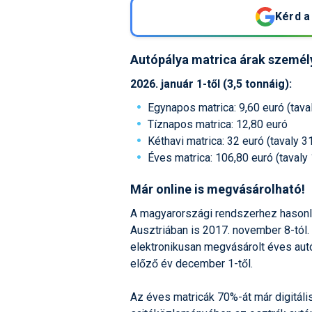
Kérd a
Autópálya matrica árak személ
2026. január 1-től (3,5 tonnáig):
Egynapos matrica: 9,60 euró (taval
Tíznapos matrica: 12,80 euró
Kéthavi matrica: 32 euró (tavaly 3
Éves matrica: 106,80 euró (tavaly 
Már online is megvásárolható!
A magyarországi rendszerhez hasonló
Ausztriában is 2017. november 8-tól.
elektronikusan megvásárolt éves autó
előző év december 1-től.
Az éves matricák 70%-át már digitáli