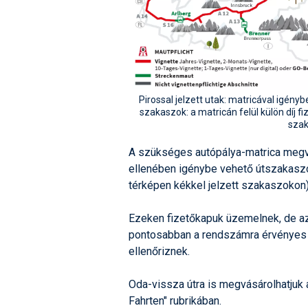
Pirossal jelzett utak: matricával igén
szakaszok: a matricán felül külön díj fi
szak
A szükséges autópálya-matrica megvás
ellenében igénybe vehető útszakaszokk
térképen kékkel jelzett szakaszokon)
Ezeken fizetőkapuk üzemelnek, de az 
pontosabban a rendszámra érvényes á
ellenőriznek.
Oda-vissza útra is megvásárolhatjuk a 
Fahrten" rubrikában.