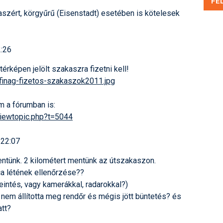
FE
kaszért, körgyűrű (Eisenstadt) esetében is kötelesek
2:26
érképen jelölt szakaszra fizetni kell!
finag-fize
tos-szakaszok2011.jpg
m a fórumban is:
viewtopic.ph
p?t=5044
 22:07
ntünk. 2 kilométert mentünk az útszakaszon.
ca létének ellenőrzése??
leintés, vagy kamerákkal, radarokkal?)
y nem állította meg rendőr és mégis jött büntetés? és
att?