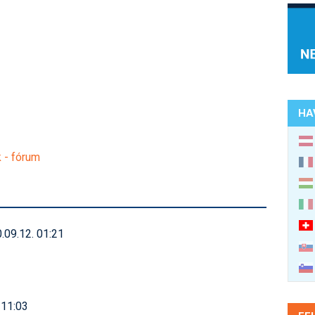
HA
 - fórum
.09.12. 01:21
 11:03