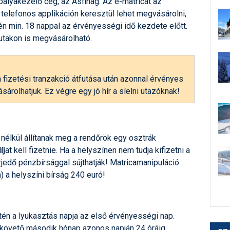
ályakezelő cég, az Asfinag. Az e-matricát az
 telefonos applikáción keresztül lehet megvásárolni,
n min. 18 nappal az érvényességi idő kezdete előtt.
kutakon is megvásárolható.
fizetési tranzakció átfutása után azonnal érvényes
sárolhatjuk. Ez végre egy jó hír a síelni utazóknak!
nélkül állítanak meg a rendőrök egy osztrák
íj
at kell fizetnie. Ha a helyszínen nem tudja kifizetni a
erjedő pénzbírsággal sújthatják! Matricamanipuláció
a) a helyszíni bírság 240 euró!
én a lyukasztás napja az első érvényességi nap.
t követő második hónap azonos napján 24 óráig