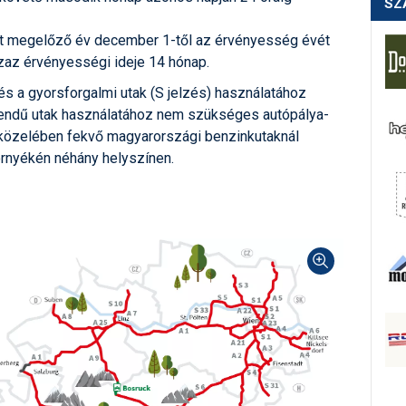
SZ
t megelőző év december 1-től az érvényesség évét
azaz érvényességi ideje 14 hónap.
és a gyorsforgalmi utak (S jelzés) használatához
rendű utak használatához nem szükséges autópálya-
ár közelében fekvő magyarországi benzinkutaknál
örnyékén néhány helyszínen.