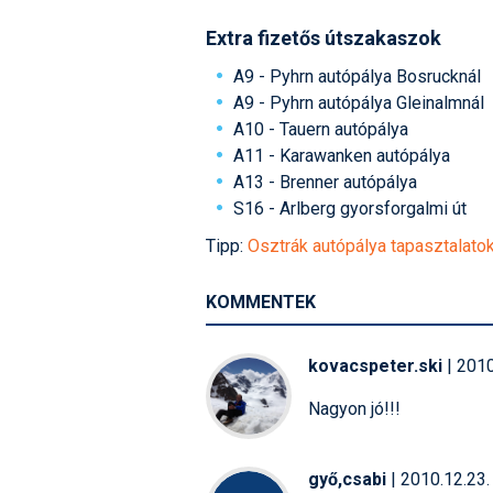
Extra fizetős útszakaszok
A9 - Pyhrn autópálya Bosrucknál
A9 - Pyhrn autópálya Gleinalmnál
A10 - Tauern autópálya
A11 - Karawanken autópálya
A13 - Brenner autópálya
S16 - Arlberg gyorsforgalmi út
Tipp:
Osztrák autópálya tapasztalatok
KOMMENTEK
kovacspeter.ski
| 2010
Nagyon jó!!!
győ,csabi
| 2010.12.23.