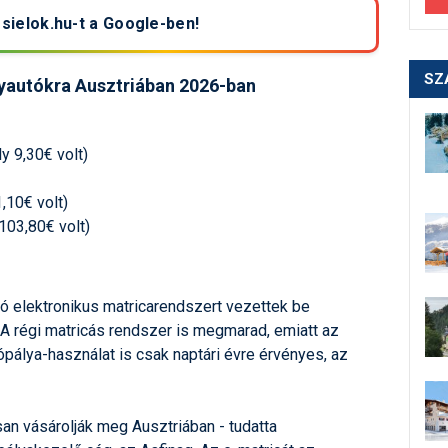
 sielok.hu-t a Google-ben!
SZ
yautókra Ausztriában 2026-ban
y 9,30€ volt)
1,10€ volt)
103,80€ volt)
 elektronikus matricarendszert vezettek be
 A régi matricás rendszer is megmarad, emiatt az
pálya-használat is csak naptári évre érvényes, az
san vásárolják meg Ausztriában - tudatta