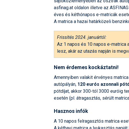
sajtóközleményében az osztrák autóp
asfinag.at oldalon illetve az ASFINAG
éves és kéthónapos e-matricák eseté
A matrica a hazai határközeli benzin
Frissítés 2024. januártól:
Az 1 napos és 10 napos e-matrica a 
lesz, akár az utazás napján is megvá
Nem érdemes kockáztatni!
Amennyiben valakit érvényes matrica 
autópályán,
120 eurós azonnali pótd
pótdíjat, akkor 300-tól 3000 euróig t
esetén (pl. átragasztás, sérült matric
Hasznos infók
A 10 napos felragasztós matrica eset
A kéthavi matrica a lyukasztás napjá