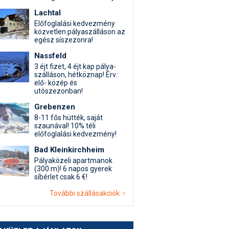
Lachtal
Előfoglalási kedvezmény
közvetlen pályaszálláson az
egész síszezonra!
Nassfeld
3 éjt fizet, 4 éjt kap pálya-
szálláson, hétköznap! Érv.:
elő- közép és
utószezonban!
Grebenzen
8-11 fős hütték, saját
szaunával! 10% téli
előfoglalási kedvezmény!
Bad Kleinkirchheim
Pályaközeli apartmanok
(300 m)! 6 napos gyerek
síbérlet csak 6 €!
További szállásakciók