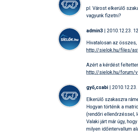
pl. Várost elkerülő sza
vagyunk fizetni?
admin3
| 2010.12.23. 1
Hivatalosan az összes, t
http://sielok.hu/files/as
Azért a kérdést feltette
http://sielok.hu/forum/
győ,csabi
| 2010.12.23.
Elkerülő szakaszra ráme
Hogyan történik a matri
(rendőri ellenőrzéssel, 
Valaki járt már úgy, hog
milyen időintervallum al