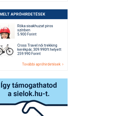
EMELT APRÓHIRDETÉSEK
Róka sisakhuzat piros
színben
5.900 Forint
Cross Travel női trekking
kerékpár, 309.990ft helyett
259.990 Forint
További apróhirdetések