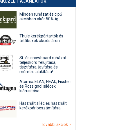
AKÜZLET AJÁNLATOK
Minden ruházat és cipő
akcióban akár 50%-ig
Thule kerékpártartók és
tetőboxok akciós áron
Sí- és snowboard ruházat
teljeskörű felújítása,
tisztítása, javítása és
méretre alakítása!
Atomic, ELAN, HEAD, Fischer
és Rossignol sílécek
kiárusítása
Használt síléc és használt
kerékpár beszámítása
További akciók