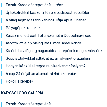
Észak-Korea síterepet épít 1. rész
Termékajánló
Új hókotrókkal készül a télre a budapesti repülőtér
Történelem
A világ legmagasabb kabinos liftje épült Kínában
Pályagépek, ratrakok
Túrasí
Kassa mellett építi fel új üzemét a Doppelmayr cég
Utasbiztosítás
Átadták az első síalagutat Észak-Amerikában
Utazási tippek
Kísérlet a világ legmagasabb síterepének megmentésére
Védőfelszerelés
Géppisztolyokkal adták át az új felvonót Grúziában
Hogyan készül el reggelre a kedvenc sípályám?
Wellness
A nap 24 órájában akarnak síelni a koreaiak
Pokoli síterepek
KAPCSOLÓDÓ GALÉRIA
Észak-Korea síterepet épít