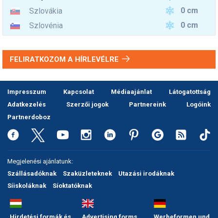
0 cm
Szlovákia
0 cm
Szlovénia
FELIRATKOZOM A HÍRLEVÉLRE
Impresszum
Kapcsolat
Médiaajánlat
Látogatottság
Adatkezelés
Szerzői jogok
Partnereink
Logóink
Partnerdoboz
Megjelenési ajánlatunk:
Szállásadóknak
Szaküzleteknek
Utazási irodáknak
Síiskoláknak
Síoktatóknak
Hirdetési formák és
Advertising forms
Werbeformen und