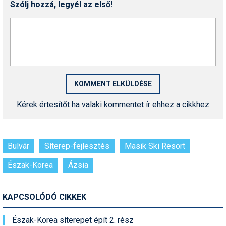
Síruházat
Szólj hozzá, legyél az első!
Síszerviz
Sítechnika
Síugrás
Snowboard
Snowboardfelszerelés
Kérek értesítőt ha valaki kommentet ír ehhez a cikkhez
Sportorvos
Szakértők
Bulvár
Síterep-fejlesztés
Masik Ski Resort
Szánkó
Észak-Korea
Ázsia
Szótárak
KAPCSOLÓDÓ CIKKEK
Telemark
Észak-Korea síterepet épít 2. rész
Téli sportok