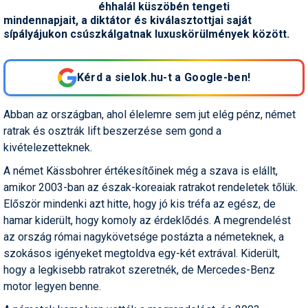
éhhalál küszöbén tengeti
Snowboard
Az idei nyár újdonságai
Regisztráció
Belépés
Chopokon és a Magas-
Filmajánló
Snowboard
Videóajánlás
Válogatás
mindennapjait, a diktátor és kiválasztottjai saját
Pályaszállások
Nyári ajánlatok
Sítáborok oktatással
Cikkek a síoktatásról
Nagykereskedések
Autófelszerelés
Összes ország
Összes ország
Tátrában
sípályájukon csúszkálgatnak luxuskörülmények között.
Egyéb téli sportok
Miért érdemes regisztrálni?
Freeride
Szánkó
Webkamerák
Utazási irodák
Snowboardoktatók
Sífutóüzletek
Korcsolya
Hóvihar: több méter friss
Versenyek, versenyzők
hó Chilében és
Freestyle
Telemark
Kérd a sielok.hu-t a Google-ben!
Argentínában
Sífutásoktatók
Túrasíüzletek
Egyéb termékek
Síelős filmek, videók,
tévéműsorok
Galéria
Túrasí
Kranjska Gora: végre
Akciók
Új termékek
Abban az országban, ahol élelemre sem jut elég pénz, német
átadták a négyüléses
Túrasí és Sífutás
felvonót
Hasznos tanácsok
ratrak és osztrák lift beszerzése sem gond a
⬇
Telepítsd alkalmazásként a sielok.hu-t
Termékkereső
kivételezetteknek.
Síelést kiegészítő sportok:
Kreischberg: kezdődhet az
Havazin
bringa, szörf, stb.
új Rosenkranz-lift építése
A német Kässbohrer értékesítőinek még a szava is elállt,
Hírek
amikor 2003-ban az észak-koreaiak ratrakot rendeletek tőlük.
Minden egyéb síeléshez
Megnyitott a Riders Park
Először mindenki azt hitte, hogy jó kis tréfa az egész, de
kapcsolódó téma
Donovalyban
Hírlevél
hamar kiderült, hogy komoly az érdeklődés. A megrendelést
A honlappal kapcsolatos
az ország római nagykövetsége postázta a németeknek, a
Hójelentés
kérdések és válaszok
szokásos igényeket megtoldva egy-két extrával. Kiderült,
Hószán
hogy a legkisebb ratrakot szeretnék, de Mercedes-Benz
Kötetlen beszélgetések
motor legyen benne.
Hótalp