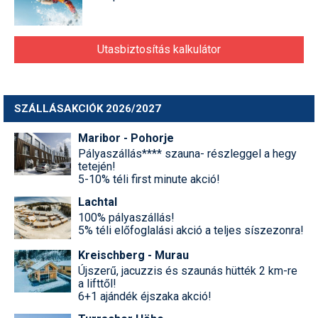
Utasbiztosítás kalkulátor
SZÁLLÁSAKCIÓK 2026/2027
Maribor - Pohorje
Pályaszállás**** szauna- részleggel a hegy
tetején!
5-10% téli first minute akció!
Lachtal
100% pályaszállás!
5% téli előfoglalási akció a teljes síszezonra!
Kreischberg - Murau
Újszerű, jacuzzis és szaunás hütték 2 km-re
a lifttől!
6+1 ajándék éjszaka akció!