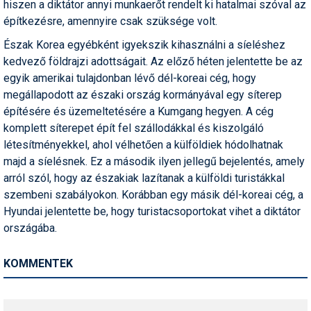
hiszen a diktátor annyi munkaerőt rendelt ki hatalmai szóval az
Pályázatok
építkezésre, amennyire csak szüksége volt.
Portálinfo
Észak Korea egyébként igyekszik kihasználni a síeléshez
kedvező földrajzi adottságait. Az előző héten jelentette be az
Rajzok
egyik amerikai tulajdonban lévő dél-koreai cég, hogy
Síbérletárak
megállapodott az északi ország kormányával egy síterep
építésére és üzemeltetésére a Kumgang hegyen. A cég
Síbörze
komplett síterepet épít fel szállodákkal és kiszolgáló
létesítményekkel, ahol vélhetően a külföldiek hódolhatnak
Sícipő
majd a síelésnek. Ez a második ilyen jellegű bejelentés, amely
Sífelszerelés
arról szól, hogy az északiak lazítanak a külföldi turistákkal
szembeni szabályokon. Korábban egy másik dél-koreai cég, a
Sífutás
Hyundai jelentette be, hogy turistacsoportokat vihet a diktátor
országába.
Síléc
Símánia
KOMMENTEK
Síoktatás