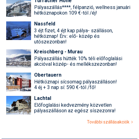
Turracher Höhe
Pályaszállás****, félpanzió, wellness januári
hétköznapokon 109 €-tól /éj!
Nassfeld
3 éjt fizet, 4 éjt kap pálya- szálláson,
hétköznap! Érv.: elő- közép és
utószezonban!
Kreischberg - Murau
Pályaszállás hütték 10% téli előfoglalási
akcióval közép- és mellékszezonban!
Obertauern
Hétköznapi sícsomag pályaszálláson!
4 éj + 3 nap sí: 590 €-tól /fő!
Lachtal
Előfoglalási kedvezmény közvetlen
pályaszálláson az egész síszezonra!
További szállásakciók