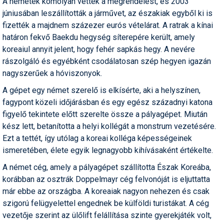
A németek komolyan vették a megrendelést, és 2003
Humor
júniusában leszállították a járművet, az északiak egyből ki is
fizették a majdnem százezer eurós vételárat. A ratrak a kínai
Hütte
határon fekvő Baekdu hegység síterepére került, amely
koreaiul annyit jelent, hogy fehér sapkás hegy. A nevére
Ingatlan
rászolgáló és egyébként csodálatosan szép hegyen igazán
Interjúk
nagyszerűek a hóviszonyok.
A gépet egy német szerelő is elkísérte, aki a helyszínen,
Játékok
fagypont közeli időjárásban és egy egész századnyi katona
Kerékpár
figyelő tekintete előtt szerelte össze a pályagépet. Miután
kész lett, betanította a helyi kollégát a monstrum vezetésére.
Korcsolya
Ezt a tettét, így utólag a koreai kolléga képességeinek
ismeretében, élete egyik legnagyobb kihívásaként értékelte.
Könyvajánló
A német cég, amely a pályagépet szállította Észak Koreába,
Magazinok
korábban az osztrák Doppelmayr cég felvonóját is eljuttatta
Munkavállalás
már ebbe az országba. A koreaiak nagyon nehezen és csak
szigorú felügyelettel engednek be külföldi turistákat. A cég
Olvasnivaló
vezetője szerint az ülőlift felállítása szinte gyerekjáték volt,