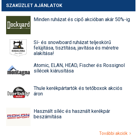
SZAKÜZLET AJÁNLATOK
Minden ruházat és cipő akcióban akár 50%-ig
Sí- és snowboard ruházat teljeskörű
felújítása, tisztítása, javítása és méretre
alakítása!
Atomic, ELAN, HEAD, Fischer és Rossignol
sílécek kiárusítása
Thule kerékpártartók és tetőboxok akciós
áron
Használt síléc és használt kerékpár
beszámítása
További akciók