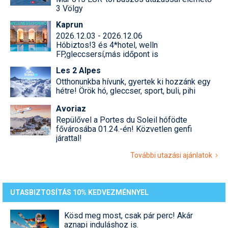
3 Völgy
Kaprun
2026.12.03 - 2026.12.06
Hóbiztos!3 és 4*hotel, welln
FP,gleccsersí,más időpont is
Les 2 Alpes
Otthonunkba hívunk, gyertek ki hozzánk egy
hétre! Örök hó, gleccser, sport, buli, pihi
Avoriaz
Repülővel a Portes du Soleil hófödte
fővárosába 01.24.-én! Közvetlen genfi
járattal!
További utazási ajánlatok
UTASBIZTOSÍTÁS 10% KEDVEZMÉNNYEL
Kösd meg most, csak pár perc! Akár
aznapi induláshoz is.