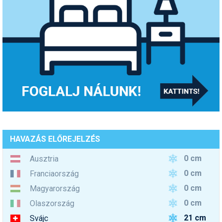
HAVAZÁS ELŐREJELZÉS
0 cm
Ausztria
0 cm
Franciaország
0 cm
Magyarország
0 cm
Olaszország
21 cm
Svájc