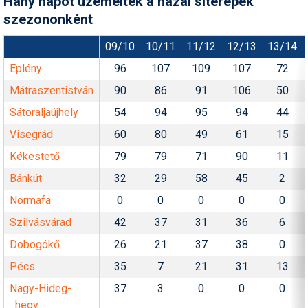
Hány napot üzemeltek a hazai síterepek
szezononként
09/10
10/11
11/12
12/13
13/14
Eplény
96
107
109
107
72
Mátraszentistván
90
86
91
106
50
Sátoraljaújhely
54
94
95
94
44
Visegrád
60
80
49
61
15
Kékestető
79
79
71
90
11
Bánkút
32
29
58
45
2
Normafa
0
0
0
0
0
Szilvásvárad
42
37
31
36
6
Dobogókő
26
21
37
38
0
Pécs
35
7
21
31
13
Nagy-Hideg-
37
3
0
0
0
hegy