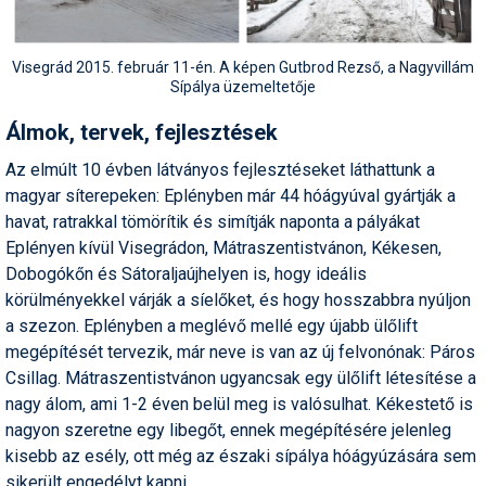
Visegrád 2015. február 11-én. A képen Gutbrod Rezső, a Nagyvillám
Sípálya üzemeltetője
Álmok, tervek, fejlesztések
Az elmúlt 10 évben látványos fejlesztéseket láthattunk a
magyar síterepeken: Eplényben már 44 hóágyúval gyártják a
havat, ratrakkal tömörítik és simítják naponta a pályákat
Eplényen kívül Visegrádon, Mátraszentistvánon, Kékesen,
Dobogókőn és Sátoraljaújhelyen is, hogy ideális
körülményekkel várják a síelőket, és hogy hosszabbra nyúljon
a szezon. Eplényben a meglévő mellé egy újabb ülőlift
megépítését tervezik, már neve is van az új felvonónak: Páros
Csillag. Mátraszentistvánon ugyancsak egy ülőlift létesítése a
nagy álom, ami 1-2 éven belül meg is valósulhat. Kékestető is
nagyon szeretne egy libegőt, ennek megépítésére jelenleg
kisebb az esély, ott még az északi sípálya hóágyúzására sem
sikerült engedélyt kapni.