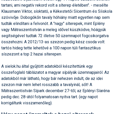
tartani, ami negatív rekord volt a síterep életében". - mesélte
Klausmann Viktor, síoktató, a Kékestetői Sícentrum és Síiskola
szóvivője. Dobogókőn tavaly hóhiány miatt egyetlen nap sem
tudták elindítani a felvonót. A "nagy" síterepek, mint Eplény
vagy Mátraszentistván a meleg idővel küszködve, hóágyúk
segítségével tudtak 72 illetve 50 üzemnapot fogcsikorgatva
összehozni. A 2012/13-as szezon pedig kész csoda volt:
tartós hideg tette lehetővé a 100 napon túli fantasztikus
síszezont a top 2 hazai síterepen.
A sielok.hu által gyűjtött adatokból készítettünk egy
összefoglaló táblázatot a magyar sípályák üzemnapjairól. Az
adatokból már látható, hogy bár nehezen indult, de az idei
szezon már nem lehet rosszabb a tavalyinál, sőt! A
Mátraszentistván Sípark december 27-től, az Eplényi Síaréna
pedig dec. 28-ától folyamatosan nyitva tart. (egy napot
korrigáltunk visszamenőleg).