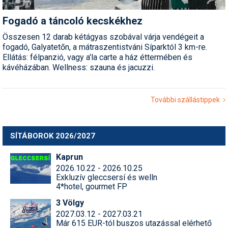
Fogadó a táncoló kecskékhez
Összesen 12 darab kétágyas szobával várja vendégeit a
fogadó, Galyatetőn, a mátraszentistváni Síparktól 3 km-re.
Ellátás: félpanzió, vagy a'la carte a ház éttermében és
kávéházában. Wellness: szauna és jacuzzi.
További szállástippek
SÍTÁBOROK 2026/2027
Kaprun
2026.10.22 - 2026.10.25
Exkluzív gleccsersí és welln
4*hotel, gourmet FP
3 Völgy
2027.03.12 - 2027.03.21
Már 615 EUR-tól buszos utazással elérhető