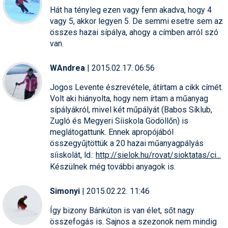
Hát ha tényleg ezen vagy fenn akadva, hogy 4
vagy 5, akkor legyen 5. De semmi esetre sem az
összes hazai sípálya, ahogy a címben arról szó
van.
WAndrea
| 2015.02.17. 06:56
Jogos Levente észrevétele, átírtam a cikk címét.
Volt aki hiányolta, hogy nem írtam a műanyag
sípályákról, mivel két műpályát (Babos Síklub,
Zugló és Megyeri Síiskola Gödöllőn) is
meglátogattunk. Ennek apropójából
összegyűjtöttük a 20 hazai műanyagpályás
síiskolát, ld.:
http://sielok.hu/rovat/sioktatas/ci
...
Készülnek még további anyagok is.
Simonyi
| 2015.02.22. 11:46
Így bizony Bánkúton is van élet, sőt nagy
összefogás is. Sajnos a szezonok nem mindig