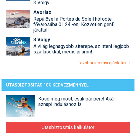
3 Völgy
Avoriaz
Repülővel a Portes du Soleil hófödte
fővárosába 01.24.-én! Közvetlen genfi
járattal!
3 Völgy
A világ legnagyobb síterepe, az itteni legjobb
szállásokkal, mégis jó áron!
További utazási ajánlatok
UTASBIZTOSÍTÁS 10% KEDVEZMÉNNYEL
Kösd meg most, csak pár perc! Akár
aznapi induláshoz is.
Utasbiztosítás kalkulátor