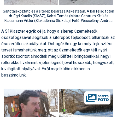
Sajtótájékoztató és a síterep bejárása Kékestetőn. A bal felső fotón
dr. Egri Katalin (SMSZ), Kobzi Tamás (Mátra Centrum Kft.) és
Klausmann Viktor (Síakadémia Síiskola) | Fotó: Wesselényi Andrea
A Sí Klaszter egyik célja, hogy a síterep üzemeltetők
összefogásával segítsék a síterepek fejlődését, elhárítsák az
ésszerűtlen akadályokat. Dobogókőn egy komoly fejlesztési
tervet ismerhettünk meg: ott az üzemeltetők egy téli-nyári
sportközpontot álmodtak meg ülőlifttel, bringaparkkal, hegyi
rollerekkel, valamint a jelenleginél jóval hosszabb, hóágyúzott,
kivilágított sípályával. Erről majd külön cikkben is
beszámolunk.