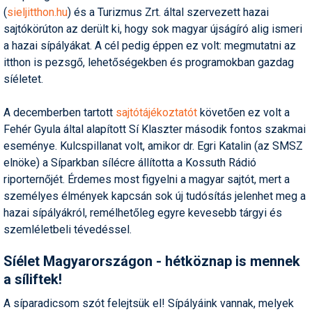
(
sieljitthon.hu
) és a Turizmus Zrt. által szervezett hazai
Humor
sajtókörúton az derült ki, hogy sok magyar újságíró alig ismeri
Hütte
a hazai sípályákat. A cél pedig éppen ez volt: megmutatni az
itthon is pezsgő, lehetőségekben és programokban gazdag
Ingatlan
síéletet.
Interjúk
A decemberben tartott
sajtótájékoztatót
követően ez volt a
Játékok
Fehér Gyula által alapított Sí Klaszter második fontos szakmai
eseménye. Kulcspillanat volt, amikor dr. Egri Katalin (az SMSZ
Kerékpár
elnöke) a Síparkban sílécre állította a Kossuth Rádió
riporternőjét. Érdemes most figyelni a magyar sajtót, mert a
Korcsolya
személyes élmények kapcsán sok új tudósítás jelenhet meg a
Könyvajánló
hazai sípályákról, remélhetőleg egyre kevesebb tárgyi és
szemléletbeli tévedéssel.
Magazinok
Síélet Magyarországon - hétköznap is mennek
Munkavállalás
a síliftek!
Olvasnivaló
A síparadicsom szót felejtsük el! Sípályáink vannak, melyek