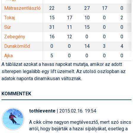
Mátraszentlászló
22
5
27
17
0
Tokaj
15
17
10
0
2
Súr
31
11
15
0
0
Zebegény
16
12
0
0
0
Dunakömlőd
0
0
14
3
4
Ajka
5
0
0
0
0
A táblázat azokat a havas napokat mutatja, amikor az adott
síterepen legalább egy lift üzemelt. Az utolsó oszlopban az
adatok naponta dinamikusan változnak.
KOMMENTEK
tothlevente
| 2015.02.16. 19:54
A cikk címe nagyon megtévesztő, mert szó sincs
arról, hogy bejárták a hazai sípályákat, esetleg a