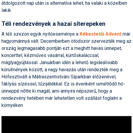
átdolgozott nap után is alternatíva lehet, ha valaki a közelben
lakik.
Termékajánló
Történelem
Téli rendezvények a hazai síterepeken
A téli szezon egyik nyitóeseménye a
Kékestetői Advent
már
Túrasí
hagyománnyá vált. Decemberben ötödször szervezték meg az
Utasbiztosítás
ország legmagasabb pontján ezt a meghitt havas ünnepet,
koncerttel, kézműves vásárral, kürtőskaláccsal,
Utazási tippek
máglyagyújtással. Januárban idén a lehető legideálisabb
körülmények között, a nagy havazás után rendezték meg a
Védőfelszerelés
Hófesztivált a Mátraszentistváni Síparkban élőzenével,
Wellness
fáklyás sízéssel, tűzijátékkal. Ez is évenként ismétlődő hó-
ünneppé nőtte ki magát, ami annyira népszerű, hogy a
rendezvény hetében már lehetetlen volt szállást foglalni a
környéken.