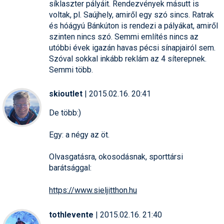
síklaszter pályáit. Rendezvények másutt is
voltak, pl. Saújhely, amiről egy szó sincs. Ratrak
és hóágyú Bánkúton is rendezi a pályákat, amiről
szinten nincs szó. Semmi említés nincs az
utóbbi évek igazán havas pécsi sínapjairól sem.
Szóval sokkal inkább reklám az 4 síterepnek.
Semmi több.
skioutlet
| 2015.02.16. 20:41
De több:)
Egy: a négy az öt.
Olvasgatásra, okosodásnak, sporttársi
barátsággal:
https://www.sieljitthon.hu
tothlevente
| 2015.02.16. 21:40