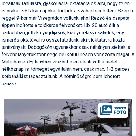
ideálisak tanulásra, gyakorlásra, oktatásra és arra, hogy télen
Pályázatok
is órákat, sőt akár napokat tudjunk a szabadban tölteni. Szerda
Portálinfo
reggel 9-kor már Visegrádon voltunk, ahol Rezső és csapata
éppen indította a tolókaros felvonókat. Kb. 20 autó állt a
Rajzok
parkolóban, jöttek nyugdíjasok, kisgyerekes családok, egy
ismerős oktatóval is összefutottunk, aki síoktatásra hozta
Síbérletárak
tanítványait. Dobogókőn ugyanekkor csak néhányan síeltek, a
Síbörze
felvonótányérok többsége dél körül üresen vonszolta magát. A
Mátrában és Eplényben viszont igen élénk volt a síélet
Sícipő
hétköznap is, tömeget egyáltalán nem, csak max. 1-2 perces
sorbanállást tapasztaltunk. A hóminőségre sem lehetett
Sífelszerelés
panasz.
Sífutás
Síléc
Símánia
Síoktatás