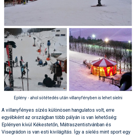
Síruházat
Síszerviz
Sítechnika
Síugrás
Snowboard
Snowboardfelszerelés
Sportorvos
Szakértők
Eplény - ahol sötétedés után villanyfényben is lehet síelni
Szánkó
A villanyfényes sízés különösen hangulatos volt, erre
Szótárak
egyébként az országban több pályán is van lehetőség:
Telemark
Eplényen kívül Kékestetőn, Mátraszentistvánban és
Visegrádon is van esti kivilágítás. Így a síelés mint sport egy
Téli sportok