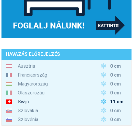
HAVAZÁS ELŐREJELZÉS
0 cm
Ausztria
0 cm
Franciaország
0 cm
Magyarország
0 cm
Olaszország
11 cm
Svájc
0 cm
Szlovákia
0 cm
Szlovénia