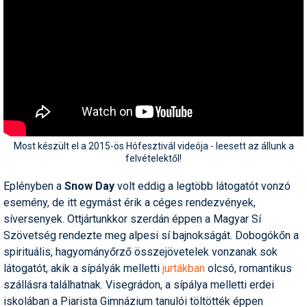
Most készült el a 2015-ös Hófesztivál videója - leesett az állunk a
felvételektől!
Eplényben a
Snow Day
volt eddig a legtöbb látogatót vonzó
esemény, de itt egymást érik a céges rendezvények,
síversenyek. Ottjártunkkor szerdán éppen a Magyar Sí
Szövetség rendezte meg alpesi sí bajnokságát. Dobogókőn a
spirituális, hagyományőrző összejövetelek vonzanak sok
látogatót, akik a sípályák melletti
jurtákban
olcsó, romantikus
szállásra találhatnak. Visegrádon, a sípálya melletti erdei
iskolában a Piarista Gimnázium tanulói töltötték éppen