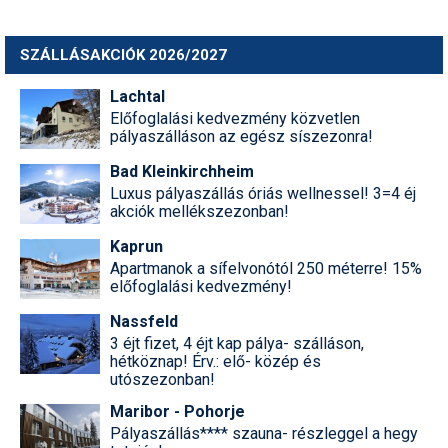
SZÁLLÁSAKCIÓK 2026/2027
Lachtal
Előfoglalási kedvezmény közvetlen
pályaszálláson az egész síszezonra!
Bad Kleinkirchheim
Luxus pályaszállás óriás wellnessel! 3=4 éj
akciók mellékszezonban!
Kaprun
Apartmanok a sífelvonótól 250 méterre! 15%
előfoglalási kedvezmény!
Nassfeld
3 éjt fizet, 4 éjt kap pálya- szálláson,
hétköznap! Érv.: elő- közép és
utószezonban!
Maribor - Pohorje
Pályaszállás**** szauna- részleggel a hegy