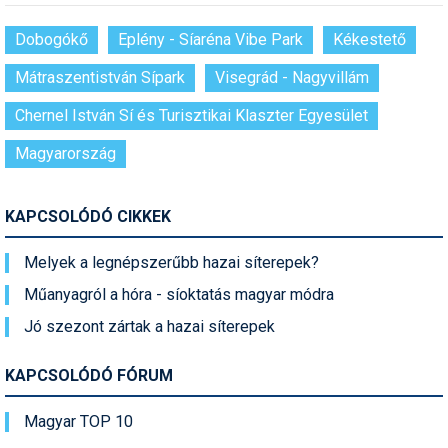
Dobogókő
Eplény - Síaréna Vibe Park
Kékestető
Mátraszentistván Sípark
Visegrád - Nagyvillám
Chernel István Sí és Turisztikai Klaszter Egyesület
Magyarország
KAPCSOLÓDÓ CIKKEK
Melyek a legnépszerűbb hazai síterepek?
Műanyagról a hóra - síoktatás magyar módra
Jó szezont zártak a hazai síterepek
KAPCSOLÓDÓ FÓRUM
Magyar TOP 10