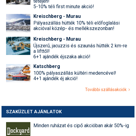
tetején!
5-10% téli first minute akció!
Kreischberg - Murau
Pályaszállás hütték 10% téli előfoglalási
akcióval közép- és mellékszezonban!
Kreischberg - Murau
Újszerű, jacuzzis és szaunás hütték 2 km-re
a lifttől!
6+1 ajándék éjszaka akció!
Katschberg
100% pályaszállás kültéri medencével!
4+1 ajándék éj akció!
További szállásakciók
SZAKÜZLET AJÁNLATOK
Minden ruházat és cipő akcióban akár 50%-ig