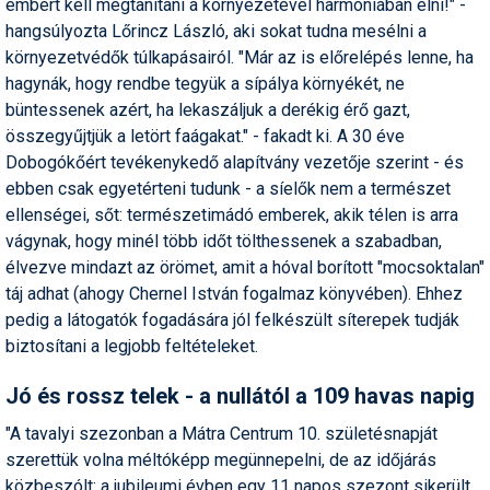
embert kell megtanítani a környezetével harmóniában élni!" -
hangsúlyozta Lőrincz László, aki sokat tudna mesélni a
környezetvédők túlkapásairól. "Már az is előrelépés lenne, ha
hagynák, hogy rendbe tegyük a sípálya környékét, ne
büntessenek azért, ha lekaszáljuk a derékig érő gazt,
összegyűjtjük a letört faágakat." - fakadt ki. A 30 éve
Dobogókőért tevékenykedő alapítvány vezetője szerint - és
ebben csak egyetérteni tudunk - a síelők nem a természet
ellenségei, sőt: természetimádó emberek, akik télen is arra
vágynak, hogy minél több időt tölthessenek a szabadban,
élvezve mindazt az örömet, amit a hóval borított "mocsoktalan"
táj adhat (ahogy Chernel István fogalmaz könyvében). Ehhez
pedig a látogatók fogadására jól felkészült síterepek tudják
biztosítani a legjobb feltételeket.
Jó és rossz telek - a nullától a 109 havas napig
"A tavalyi szezonban a Mátra Centrum 10. születésnapját
szerettük volna méltóképp megünnepelni, de az időjárás
közbeszólt: a jubileumi évben egy 11 napos szezont sikerült