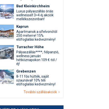
Bad Kleinkirchheim
Luxus pályaszállás óriás
wellnessel! 3=4 éj akciók
mellékszezonban!
Kaprun
Apartmanok a sífelvonótól
250 méterre! 15%
előfoglalási kedvezmény!
Turracher Höhe
Pályaszállás****, félpanzió,
wellness januári
hétköznapokon 109 €-tól /
éj!
Grebenzen
8-11 fős hütték, saját
szaunával! 10% téli
előfoglalási kedvezmény!
További szállásakciók