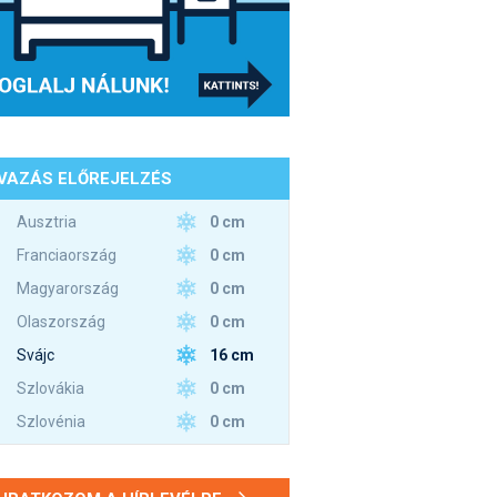
VAZÁS ELŐREJELZÉS
0 cm
Ausztria
0 cm
Franciaország
0 cm
Magyarország
0 cm
Olaszország
16 cm
Svájc
0 cm
Szlovákia
0 cm
Szlovénia