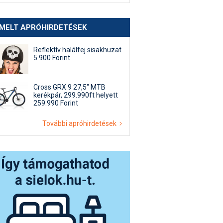
EMELT APRÓHIRDETÉSEK
Reflektív halálfej sisakhuzat
5.900 Forint
Cross GRX 9 27,5" MTB
kerékpár, 299.990ft helyett
259.990 Forint
További apróhirdetések