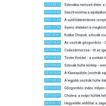
Szlovákia nemzeti étele: a
2024.03.10.
Gasztronómia a sípályákon
2023.03.03.
A sütőtökkrémleves recept
2021.11.24.
Ínyenc ételeket is megkóst
2021.11.16.
Koliba Chopok: szlovák cs
2021.07.01.
Az osztrák gőzgombóc - Ge
2020.04.16.
Császármorzsa - itt az iga
2019.04.27.
Tiroler Knödel - a sonkás 
2019.03.16.
Szlovák hütte körkép - enn
2019.02.05.
A Käsespätzle (osztrák saj
2018.03.04.
A legjobb osztrák hütte ita
2017.03.15.
Gőzgombóc index: milyen 
2016.03.02.
Cholera: a svájci hütték hel
2015.02.17.
Hegyvidéki védőital: a Jag
2015.01.15.