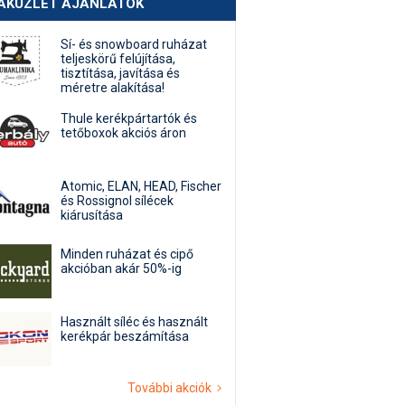
AKÜZLET AJÁNLATOK
Sí- és snowboard ruházat
teljeskörű felújítása,
tisztítása, javítása és
méretre alakítása!
Thule kerékpártartók és
tetőboxok akciós áron
Atomic, ELAN, HEAD, Fischer
és Rossignol sílécek
kiárusítása
Minden ruházat és cipő
akcióban akár 50%-ig
Használt síléc és használt
kerékpár beszámítása
További akciók