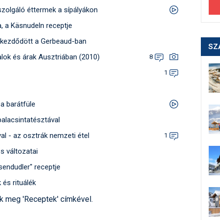
szolgáló éttermek a sípályákon
ka, a Käsnudeln receptje
 kezdődött a Gerbeaud-ban
SZ
talok és árak Ausztriában (2010)
8
1
a barátfüle
palacsintatésztával
al - az osztrák nemzeti étel
1
és változatai
sendudler" receptje
 és rituálék
nk meg 'Receptek' címkével.