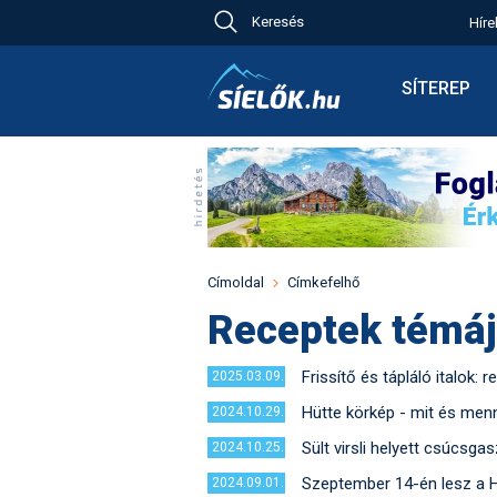
Keresés
Híre
Ch
Bú
SÍTEREP
Pr
Síterepkere
Új
Élménybesz
Ny
Síbérletárak
A
Terepcsopo
Hó
Toplista
Kr
Időjárás előr
Címoldal
Címkefelhő
Kr
Havazás előr
Receptek témáj
M
Webkamerá
Fotók
Frissítő és tápláló italo
2025.03.09.
Pályaszállá
Hütte körkép - mit és men
2024.10.29.
Sült virsli helyett csúcsga
2024.10.25.
Szeptember 14-én lesz a 
2024.09.01.