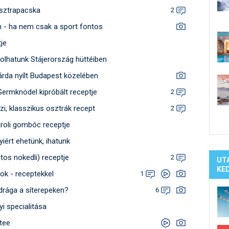
Síelé
 sztrapacska
2
Mind
 - ha nem csak a sport fontos
A ho
je
Köte
olhatunk Stájerország hüttéiben
árda nyílt Budapest közelében
rmknödel kipróbált receptje
2
zi, klasszikus osztrák recept
2
tiroli gombóc receptje
yiért ehetünk, ihatunk
tos nokedli) receptje
2
UT
KE
lok - receptekkel
1
drága a síterepeken?
6
yi specialitása
atee