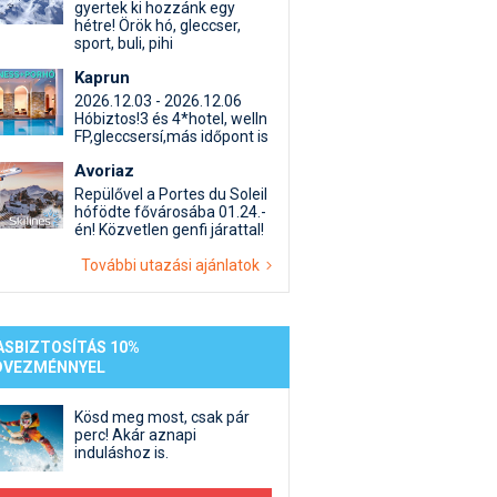
st kiegészítő sportok: bringa, szörf, stb.
Akciók
Új termékek
gyertek ki hozzánk egy
hétre! Örök hó, gleccser,
en egyéb síeléshez kapcsolódó téma
Termékkereső
sport, buli, pihi
nlappal kapcsolatos kérdések és válaszok
Kaprun
tlen beszélgetések
2026.12.03 - 2026.12.06
Hóbiztos!3 és 4*hotel, welln
FP,gleccsersí,más időpont is
Avoriaz
Repülővel a Portes du Soleil
hófödte fővárosába 01.24.-
én! Közvetlen genfi járattal!
További utazási ajánlatok
ASBIZTOSÍTÁS 10%
DVEZMÉNNYEL
Kösd meg most, csak pár
perc! Akár aznapi
induláshoz is.