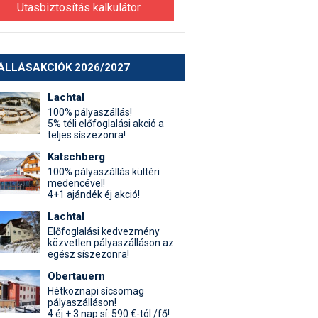
Utasbiztosítás kalkulátor
ÁLLÁSAKCIÓK 2026/2027
Lachtal
100% pályaszállás!
5% téli előfoglalási akció a
teljes síszezonra!
Katschberg
100% pályaszállás kültéri
medencével!
4+1 ajándék éj akció!
Lachtal
Előfoglalási kedvezmény
közvetlen pályaszálláson az
egész síszezonra!
Obertauern
Hétköznapi sícsomag
pályaszálláson!
4 éj + 3 nap sí: 590 €-tól /fő!