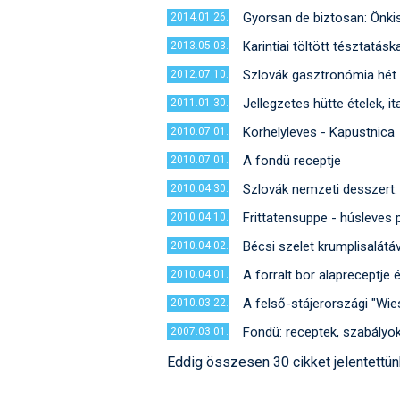
Gyorsan de biztosan: Önki
2014.01.26.
Karintiai töltött tésztatás
2013.05.03.
Szlovák gasztronómia hét
2012.07.10.
Jellegzetes hütte ételek, i
2011.01.30.
Korhelyleves - Kapustnica
2010.07.01.
A fondü receptje
2010.07.01.
Szlovák nemzeti desszert: 
2010.04.30.
Frittatensuppe - húsleves 
2010.04.10.
Bécsi szelet krumplisalátáv
2010.04.02.
A forralt bor alapreceptje 
2010.04.01.
A felső-stájerországi "Wie
2010.03.22.
Fondü: receptek, szabályok
2007.03.01.
Eddig összesen 30 cikket jelentettü