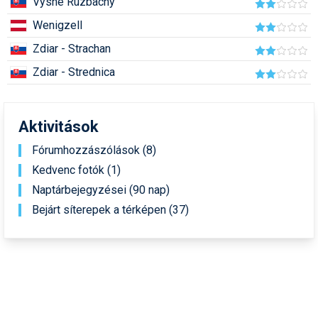
Vysne Ruzbachy
Síruházat
Wenigzell
Síszerviz
Zdiar - Strachan
Sítechnika
Zdiar - Strednica
Síugrás
Snowboard
Aktivitások
Snowboardfelszerelés
Fórumhozzászólások (8)
Kedvenc fotók (1)
Sportorvos
Naptárbejegyzései (90 nap)
Szakértők
Bejárt síterepek a térképen (37)
Szánkó
Szótárak
Telemark
Téli sportok