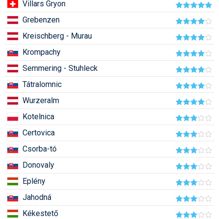
Villars Gryon
Humor
Grebenzen
Hütte
Kreischberg - Murau
Ingatlan
Krompachy
Semmering - Stuhleck
Interjúk
Tátralomnic
Játékok
Wurzeralm
Kerékpár
Kotelnica
Korcsolya
Certovica
Könyvajánló
Csorba-tó
Donovaly
Magazinok
Eplény
Munkavállalás
Jahodná
Olvasnivaló
Kékestető