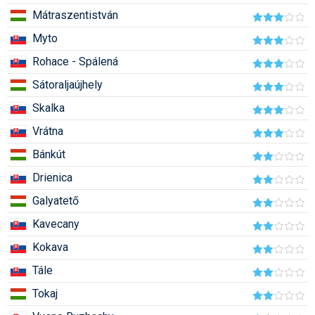
Pályázatok
Mátraszentistván
Portálinfo
Myto
Rohace - Spálená
Rajzok
Sátoraljaújhely
Síbérletárak
Skalka
Síbörze
Vrátna
Sícipő
Bánkút
Drienica
Sífelszerelés
Galyatető
Sífutás
Kavecany
Síléc
Kokava
Símánia
Tále
Síoktatás
Tokaj