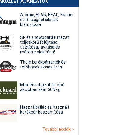
AKÜZLET AJÁNLATOK
Atomic, ELAN, HEAD, Fischer
és Rossignol sílécek
kiárusítása
Sí- és snowboard ruházat
teljeskörű felújítása,
tisztítása, javítása és
méretre alakítása!
Thule kerékpártartók és
tetőboxok akciós áron
Minden ruházat és cipő
akcióban akár 50%-ig
Használt síléc és használt
kerékpár beszámítása
További akciók