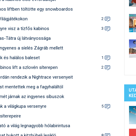
Síelé
nos liftben töltötte egy snowboardos
Mind
A ho
Világjátékokon
2
Köte
gyre visz a tízfős kabinos
3
as-Tátra új látványossága
ngyenes a síelés Zágráb mellett
k és halálos baleset
1
binos lift a szlovén síterepen
2
rdán rendezik a Nightrace versenyeit
st mentettek meg a fagyhaláltól
UT
KE
smét járnak az ingyenes síbuszok
k a világkupa versenyre
5
síterepeire
ató a világ legnagyobb hólabirintusa
t bukott a kitzbüheli lesikló
8