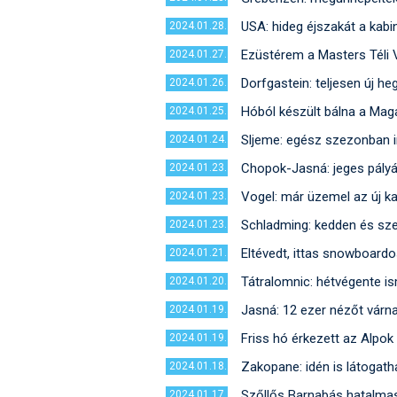
USA: hideg éjszakát a kabi
2024.01.28.
Ezüstérem a Masters Téli 
2024.01.27.
Dorfgastein: teljesen új he
2024.01.26.
Hóból készült bálna a Mag
2024.01.25.
Sljeme: egész szezonban i
2024.01.24.
Chopok-Jasná: jeges pályá
2024.01.23.
Vogel: már üzemel az új ka
2024.01.23.
Schladming: kedden és sze
2024.01.23.
Eltévedt, ittas snowboardo
2024.01.21.
Tátralomnic: hétvégente i
2024.01.20.
Jasná: 12 ezer nézőt várna
2024.01.19.
Friss hó érkezett az Alpok 
2024.01.19.
Zakopane: idén is látogath
2024.01.18.
Szőllős Barnabás hatalmasa
2024.01.17.