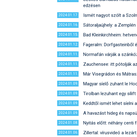
edzésen
Ismét nagyot szólt a Szol
2024.01.17.
Sátoraljaújhely: a Zemplén 
2024.01.16.
Bad Kleinkirchheim: hetven
2024.01.15.
Fageralm: Dorfgasteinből ér
2024.01.12.
Normafán várják a szánkóz
2024.01.11.
Zauchensee: itt pótolják a
2024.01.11.
Már Visegrádon és Mátrasze
2024.01.11.
Magyar síelő zuhant le Ho
2024.01.09.
Tirolban lezuhant egy sílift
2024.01.09.
Keddtől ismét lehet síelni 
2024.01.09.
A havazást hideg és napsüt
2024.01.09.
Nyitás előtt: néhány centi f
2024.01.08.
Zillertal: vírusvideó a lezá
2024.01.06.