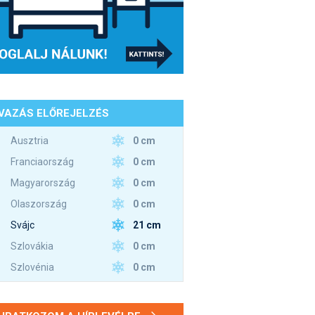
VAZÁS ELŐREJELZÉS
0 cm
Ausztria
0 cm
Franciaország
0 cm
Magyarország
0 cm
Olaszország
21 cm
Svájc
0 cm
Szlovákia
0 cm
Szlovénia