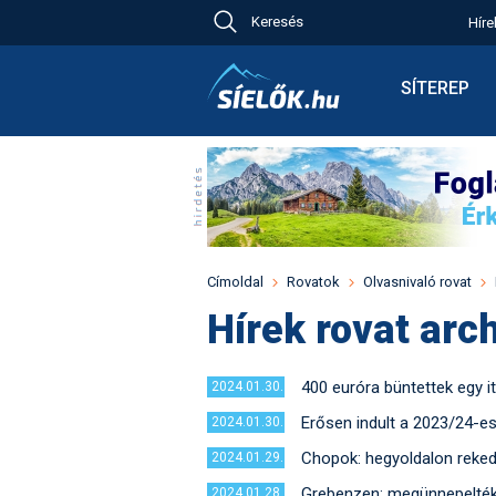
Keresés
Híre
Ch
Bú
SÍTEREP
Pr
Síterepkere
Új
Élménybesz
Ny
Síbérletárak
A
Terepcsopo
Hó
Toplista
Kr
Időjárás előr
Címoldal
Rovatok
Olvasnivaló rovat
Kr
Havazás előr
Hírek rovat arc
M
Webkamerá
Fotók
400 euróra büntettek egy i
2024.01.30.
Pályaszállá
Erősen indult a 2023/24-es
2024.01.30.
Chopok: hegyoldalon reked
2024.01.29.
Grebenzen: megünnepelték 
2024.01.28.