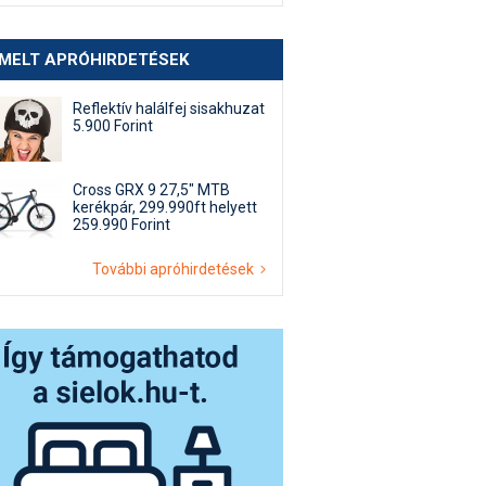
EMELT APRÓHIRDETÉSEK
Reflektív halálfej sisakhuzat
5.900 Forint
Cross GRX 9 27,5" MTB
kerékpár, 299.990ft helyett
259.990 Forint
További apróhirdetések