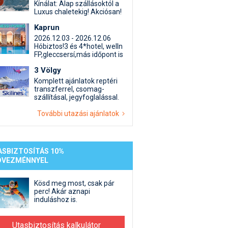
st kiegészítő sportok: bringa, szörf, stb.
Akciók
Új termékek
Kínálat: Alap szállásoktól a
Luxus chaletekig! Akciósan!
en egyéb síeléshez kapcsolódó téma
Termékkereső
Kaprun
nlappal kapcsolatos kérdések és válaszok
2026.12.03 - 2026.12.06
tlen beszélgetések
Hóbiztos!3 és 4*hotel, welln
FP,gleccsersí,más időpont is
3 Völgy
Komplett ajánlatok reptéri
transzferrel, csomag-
szállításal, jegyfoglalással.
További utazási ajánlatok
ASBIZTOSÍTÁS 10%
DVEZMÉNNYEL
Kösd meg most, csak pár
perc! Akár aznapi
induláshoz is.
Utasbiztosítás kalkulátor