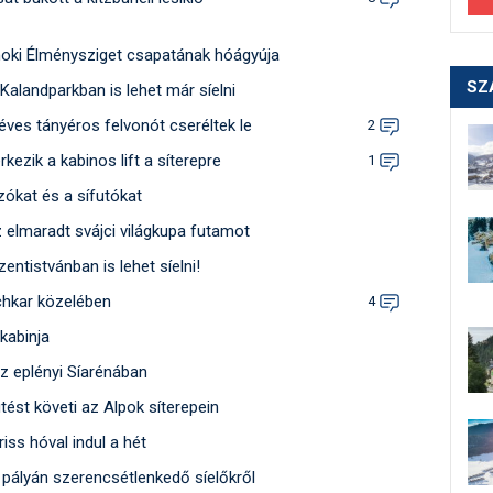
noki Élménysziget csapatának hóágyúja
SZ
Kalandparkban is lehet már síelni
éves tányéros felvonót cseréltek le
2
kezik a kabinos lift a síterepre
1
ókat és a sífutókat
z elmaradt svájci világkupa futamot
ntistvánban is lehet síelni!
chkar közelében
4
 kabinja
az eplényi Síarénában
ést követi az Alpok síterepein
riss hóval indul a hét
rt pályán szerencsétlenkedő síelőkről