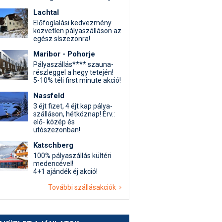
Lachtal
Előfoglalási kedvezmény
közvetlen pályaszálláson az
egész síszezonra!
Maribor - Pohorje
Pályaszállás**** szauna-
részleggel a hegy tetején!
5-10% téli first minute akció!
Nassfeld
3 éjt fizet, 4 éjt kap pálya-
szálláson, hétköznap! Érv.:
elő- közép és
utószezonban!
Katschberg
100% pályaszállás kültéri
medencével!
4+1 ajándék éj akció!
További szállásakciók