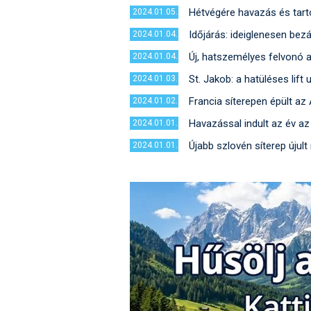
Hétvégére havazás és tart
2024.01.05.
Időjárás: ideiglenesen bezá
2024.01.04.
Új, hatszemélyes felvonó 
2024.01.04.
St. Jakob: a hatüléses lift
2024.01.03.
Francia síterepen épült az
2024.01.02.
Havazással indult az év az
2024.01.01.
Újabb szlovén síterep újul
2024.01.01.