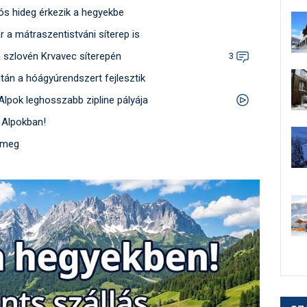
ós hideg érkezik a hegyekbe
r a mátraszentistváni síterep is
a szlovén Krvavec síterepén
3
 után a hóágyúrendszert fejlesztik
 Alpok leghosszabb zipline pályája
 Alpokban!
t meg