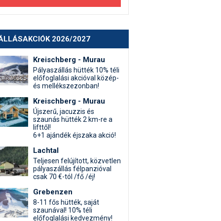
ÁLLÁSAKCIÓK 2026/2027
Kreischberg - Murau
Pályaszállás hütték 10% téli
előfoglalási akcióval közép-
és mellékszezonban!
Kreischberg - Murau
Újszerű, jacuzzis és
szaunás hütték 2 km-re a
lifttől!
6+1 ajándék éjszaka akció!
Lachtal
Teljesen felújított, közvetlen
pályaszállás félpanzióval
csak 70 €-tól /fő /éj!
Grebenzen
8-11 fős hütték, saját
szaunával! 10% téli
előfoglalási kedvezmény!