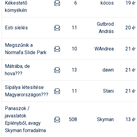
Kékestető
6
kócos
19 é
környékén
Gutbrod
Esti síelés
11
20 é
András
Megszűnik a
10
WAndrea
21 é
Normafa Slide Park
Mátrába, de
13
dawn
21 é
hova???
Sípálya létesítése
11
Stani
21 é
Magyarországon???
Panaszok /
javaslatok
508
Skyman
13 é
Eplényből, avagy
Skyman forradalma