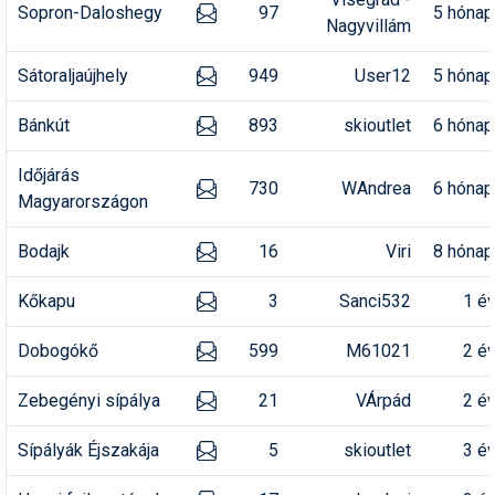
Sopron-Daloshegy
97
5 hónap
Humor
Nagyvillám
Hütte
Sátoraljaújhely
949
User12
5 hónap
Ingatlan
Bánkút
893
skioutlet
6 hónap
Interjúk
Időjárás
730
WAndrea
6 hónap
Játékok
Magyarországon
Kerékpár
Bodajk
16
Viri
8 hónap
Korcsolya
Kőkapu
3
Sanci532
1 é
Könyvajánló
Dobogókő
599
M61021
2 é
Magazinok
Zebegényi sípálya
21
VÁrpád
2 é
Munkavállalás
Sípályák Éjszakája
5
skioutlet
3 é
Olvasnivaló