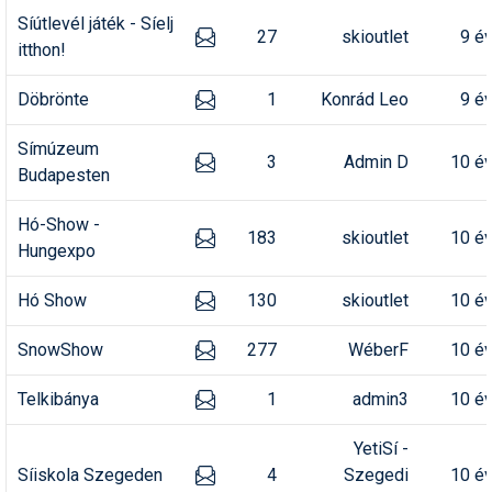
Síútlevél játék - Síelj
27
skioutlet
9 é
itthon!
Döbrönte
1
Konrád Leo
9 é
Símúzeum
3
Admin D
10 é
Budapesten
Hó-Show -
183
skioutlet
10 é
Hungexpo
Hó Show
130
skioutlet
10 é
SnowShow
277
WéberF
10 é
Telkibánya
1
admin3
10 é
YetiSí -
Síiskola Szegeden
4
Szegedi
10 é