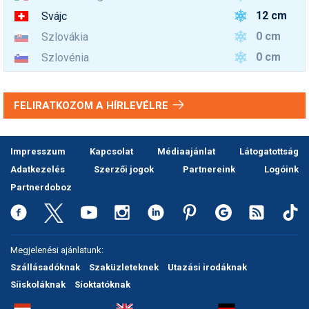
12 cm
Svájc
0 cm
Szlovákia
0 cm
Szlovénia
FELIRATKOZOM A HÍRLEVÉLRE
Impresszum
Kapcsolat
Médiaajánlat
Látogatottság
Adatkezelés
Szerzői jogok
Partnereink
Logóink
Partnerdoboz
Megjelenési ajánlatunk:
Szállásadóknak
Szaküzleteknek
Utazási irodáknak
Síiskoláknak
Síoktatóknak