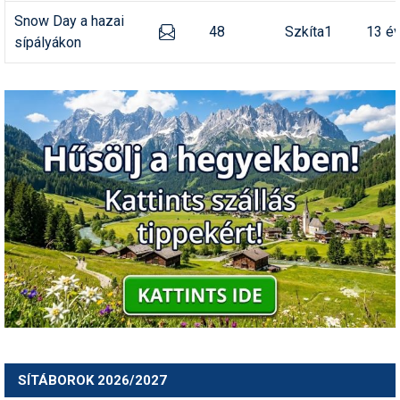
Snow Day a hazai
48
Szkíta1
13 é
sípályákon
SÍTÁBOROK 2026/2027