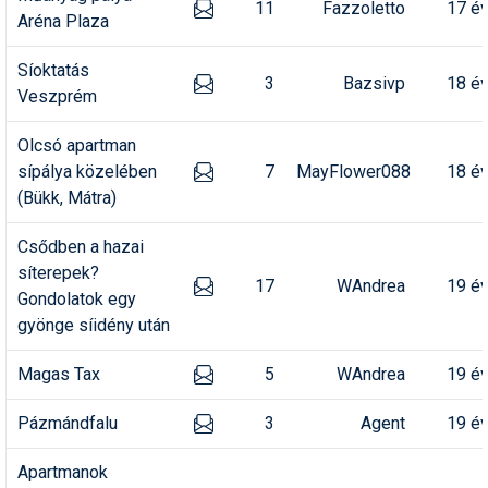
11
Fazzoletto
17 é
Aréna Plaza
Síoktatás
3
Bazsivp
18 é
Veszprém
Olcsó apartman
sípálya közelében
7
MayFlower088
18 é
(Bükk, Mátra)
Csődben a hazai
síterepek?
17
WAndrea
19 é
Gondolatok egy
gyönge síidény után
Magas Tax
5
WAndrea
19 é
Pázmándfalu
3
Agent
19 é
Apartmanok