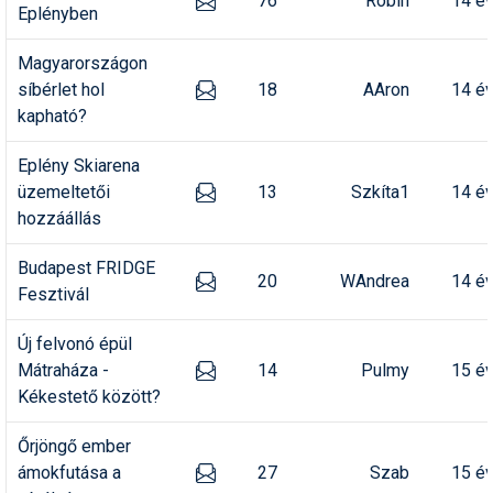
76
Robin
14 é
Eplényben
Magyarországon
síbérlet hol
18
AAron
14 é
kapható?
Eplény Skiarena
üzemeltetői
13
Szkíta1
14 é
hozzáállás
Budapest FRIDGE
20
WAndrea
14 é
Fesztivál
Új felvonó épül
Mátraháza -
14
Pulmy
15 é
Kékestető között?
Őrjöngő ember
ámokfutása a
27
Szab
15 é