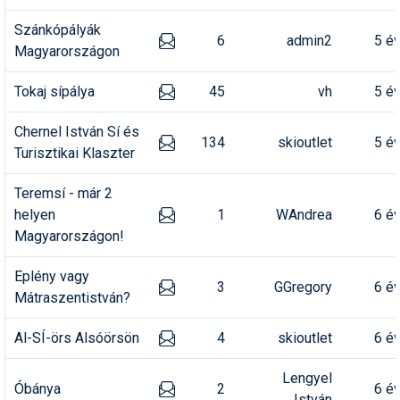
Síruházat
Szánkópályák
Síszerviz
6
admin2
5 é
Magyarországon
Sítechnika
Tokaj sípálya
45
vh
5 é
Síugrás
Chernel István Sí és
134
skioutlet
5 é
Snowboard
Turisztikai Klaszter
Snowboardfelszerelés
Teremsí - már 2
helyen
1
WAndrea
6 é
Sportorvos
Magyarországon!
Szakértők
Eplény vagy
3
GGregory
6 é
Szánkó
Mátraszentistván?
Szótárak
Al-SÍ-örs Alsóörsön
4
skioutlet
6 é
Telemark
Lengyel
Óbánya
2
6 é
Téli sportok
István