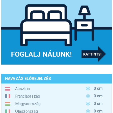
HAVAZÁS ELŐREJELZÉS
0 cm
Ausztria
0 cm
Franciaország
0 cm
Magyarország
0 cm
Olaszország