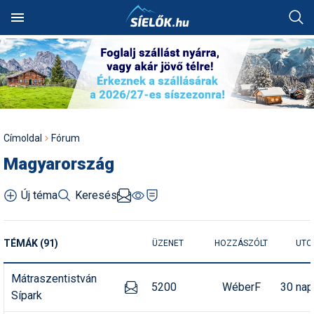
Keresés
SÍTEREP
SZÁLLÁS
Chamonix: Lezárták az
Akciók
Alpesi sí
Síbörze
Fotóalbumok
Ausztria
Szállásadók akciós
Síterepkereső
Szálláskereső
Hol van a legtöbb hó?
Síutak és sítáborok
Síiskolák
Síszaküzletek
Síléc
Síterepek
Ausztria
Ausztria
Olaszország
Ausztria
Ausztria
Aiguille du Midi legendás
ajánlatai
HÓJELENTÉS
SÍTÁBOR
jégalagútját
Alpesi sí
Egyéb hósport
Sícipő
Háttérképek
Franciaország
Élménybeszámolók
Szállásakciók
Hol havazott mostanában?
Besíző táborok
Síoktatók
Síkölcsönzők
Sífutó-felszerelés
Útitárskeresés
Összes ország
Franciaország
Bosznia
Franciaország
Bosznia
Utazási irodák akciós
OKTATÁS
SZAKÜZLET
Búcsúzik a Rosenkranz
ajánlatai
Autós tippek
Freeride
Sífelszerelés
Karikatúrák
Lengyelország
Címoldal
Fórum
felvonó – de egy darabja
Síbérletárak
Pályaszállások
Hol esett a legtöbb hó?
Szilveszteri utak
Műanyagpályák
Síszervizek
Túrasí-felszerelés
Síút, síbérlet, lefoglalt
Lengyelország
Lengyelország
Olaszország
Magyarország
örökre a tiéd lehet!
TERMÉK
FÓRUM
szállás átadása
Síszaküzletek akciós
Magyarország
Balesetmegelőzés
Freestyle
Síléc
Legszebb képek
Magyarország
ajánlatai
Terepcsoportok
Wellnesshotelek
Hol várható havazás?
Party táborok
Snowboardiskolák
Síruhajavítás
Sícipő
Magyarország
Magyarország
Svájc
Olaszország
Próbáld ki ingyen Eplény új
Üdülési jog átadása
Family Flowline pályáját!
Balesetvédelem
Hószán
Síruházat
Legszebb rajzok
Olaszország
Új téma
Keresés
Hírek
Rovatok
Síterepek akciós ajánlatai
Toplista
Élményfürdők
Havazás-előrejelzés a
Buszos utak
Sífutóiskolák
Snowboardüzletek
Sítúracipő
Olaszország
Olaszország
Szlovákia
Románia
térképen
Síoktatás, sítanulás,
Újabb világsztár érkezik az
Egyéb hósport
Hótalp
Síszerviz
Legjobb videók
Románia
hogyan síeljünk?
Sírégiók akciós ajánlatai
Téli sportok
Felszerelés
Időjárás előrejelzés
Hütték
Repülős utak
Sítáborok oktatással
Snowboardkölcsönzők
Snowboard
Összes ország
Románia
Svájc
Szlovákia
Alpok legendás
Hótérkép
TÉMÁK (91)
szezonnyitójára
ÜZENET
HOZZÁSZÓLT
UTO
Élménybeszámolók
Korcsolya
Snowboardfelszerelés
Pályázatok
Svájc
Sérülések,
Síbérlet akciók
Galéria
Webkamerák
Havazás előrejelzés
Olcsó szállások
Akciós utak
Síiskolák térképen
Snowboardszervizek
Snowboardcipő
Összes ország
Svájc
Szerbia
balesetmegelőzés
Nyári síelés: Európában
Felkészülés
Sífutás
Védőfelszerelés
Rajzok
Szlovákia
Mátraszentistván
olvad, Chilében rekordhó
5200
WéberF
30 nap
Webkamerák
Családi akciók
Pályaszállások
Egyesületek
Outdoor-ruházati boltok
Ruházat
Szlovákia
Szlovákia
Játék
Akciók
Sífelszerelés, síszerviz
hullott
Sípark
Felszerelés
Síugrás
Videók
Szlovénia
Fotók
First minute akciók
Síelés + wellness
Szakmai szervezetek
Webáruházak
Védőfelszerelés
Szlovénia
Szlovénia