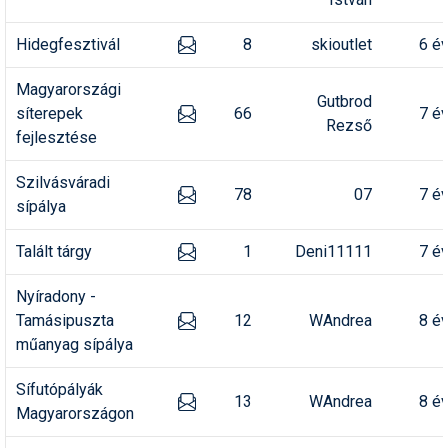
Termékajánló
Hidegfesztivál
8
skioutlet
6 é
Történelem
Magyarországi
Gutbrod
síterepek
66
7 é
Túrasí
Rezső
fejlesztése
Utasbiztosítás
Szilvásváradi
78
07
7 é
Utazási tippek
sípálya
Védőfelszerelés
Talált tárgy
1
Deni11111
7 é
Wellness
Nyíradony -
Tamásipuszta
12
WAndrea
8 é
műanyag sípálya
Sífutópályák
13
WAndrea
8 é
Magyarországon