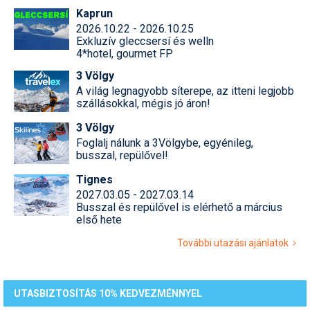
Kaprun
2026.10.22 - 2026.10.25
Exkluzív gleccsersí és welln
4*hotel, gourmet FP
3 Völgy
A világ legnagyobb síterepe, az itteni legjobb
szállásokkal, mégis jó áron!
3 Völgy
Foglalj nálunk a 3Völgybe, egyénileg,
busszal, repülővel!
Tignes
2027.03.05 - 2027.03.14
Busszal és repülővel is elérhető a március
első hete
További utazási ajánlatok
UTASBIZTOSÍTÁS 10% KEDVEZMÉNNYEL